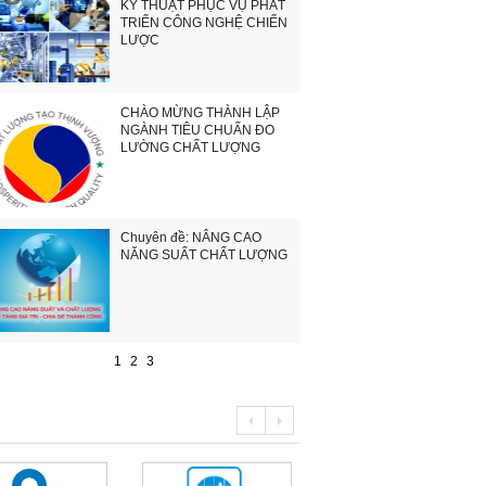
KỸ THUẬT PHỤC VỤ PHÁT
TRIỂN CÔNG NGHỆ CHIẾN
LƯỢC
CHÀO MỪNG THÀNH LẬP
NGÀNH TIÊU CHUẨN ĐO
LƯỜNG CHẤT LƯỢNG
Chuyên đề: NÂNG CAO
NĂNG SUẤT CHẤT LƯỢNG
1
2
3