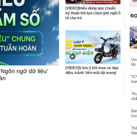
trái phép
khỏe
[VIDEO]Hiểu đúng quy chuẩn
kỹ thuật khi lựa chọn ghế ngồi ô
ĐỌ
tô cho trẻ
Vin
tốc
[VIDEO]5 lưu ý khi mua xe đạp
'Ngôn ngữ dữ liệu'
điện, tránh 'tiền mất tật mang'
TCV
oàn
lượ
Thu
chấ
Ban
học
Thà
Nam