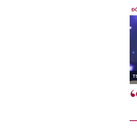
ĐỐ
ó Viện trưởng
T
ệc phải làm
Việc sử dụng hiệu quả chính
và trên thực tế
sách tài khóa không chỉ mang ý
 hành như tăng
nghĩa hỗ trợ ngắn hạn mà còn
a học công
đóng vai trò tạo nền tảng cho
 các cơ chế
tăng trưởng bền vững dài hạn.
i mới sáng tạo,