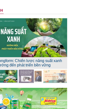
NH
ongform: Chiến lược năng suất xanh
ướng đến phát triển bền vững