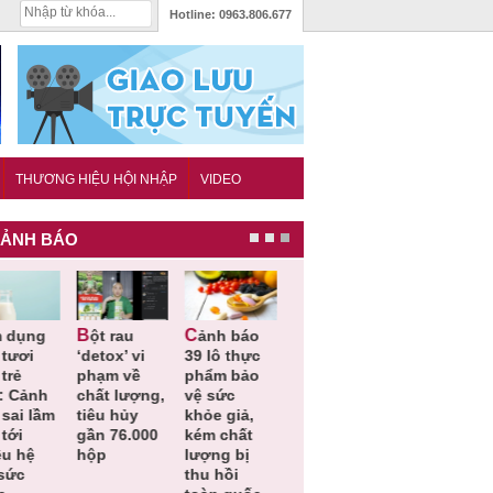
Hotline:
0963.806.677
THƯƠNG HIỆU HỘI NHẬP
VIDEO
ẢNH BÁO
u
Cảnh báo
Thu hồi
Thu hồi
Người tiêu
detox’ vi
39 lô thực
toàn quốc
Cao lỏng
dùng cần
hạm về
phẩm bảo
sản phẩm
Cảm cúm
cảnh giá
hất lượng,
vệ sức
tắm gội
Bảo
lựa chọn
iêu hủy
khỏe giả,
Oatrum và
Phương
thịt lợn đ
ần 76.000
kém chất
Tabame Pro
không đạt
tiêu chu
ộp
lượng bị
không đạt
chất lượng
và an toa
thu hồi
chất lượng