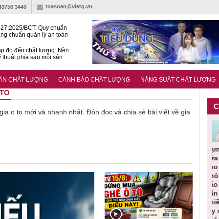
toasoan@vietq.vn
-43756 3440
27:2025/BCT: Quy chuẩn
ng chuẩn quản lý an toàn
rình thủy điện
p đo đến chất lượng: Nền
ỹ thuật phía sau mỗi sản
n cư Phước Thọ: Hạt nhân
 hoạch đô thị tri thức tại
UẨN CHẤT LƯỢNG
CẢNH BÁO CHẤT LƯỢNG
NĂNG SUẤT CHẤT LƯỢNG
Long
 TO
C
 gia o to mới và nhanh nhất. Đón đọc và chia sẻ bài viết về gia
Cảnh báo
Thu hồi
Sản phẩm
Lạm dụng
Bột ra
ần
sản phẩm
toàn quốc
kém chất
sữa tươi
‘
ác
nhập ngoại
và tiêu hủy
lượng đã
cho trẻ
p
n
bị thu hồi
nước rửa
bỏ qua
nhỏ: Cảnh
c
n đạt
do mất an
tay dạng
những
báo sai lầm
t
uẩn
toàn có thể
bọt Layer
bước kiểm
dẫn tới
g
àn
xuất hiện
Clean do
soát nào?
nhiều hệ
h
tại Việt Nam
sản xuất
lụy sức