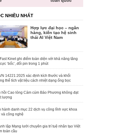
toàn quốc
C NHIỀU NHẤT
Hợp lực đại học – ngân
hàng, kiến tạo hệ sinh
thái AI Việt Nam
Fast Kinet ghi điểm toàn diện với khả năng tăng
 cực ‘bốc’, đổi pin trong 1 phút
N 14221:2025 xác định kích thước và khối
ng thể tích vật liệu cách nhiệt dạng ống bọc
 hồi Cao lỏng Cảm cúm Bảo Phương không đạt
t lượng
 hành danh mục 22 dịch vụ công lĩnh vực khoa
 và công nghệ
nh lập Mạng lưới chuyên gia trí tuệ nhân tạo Việt
 toàn cầu