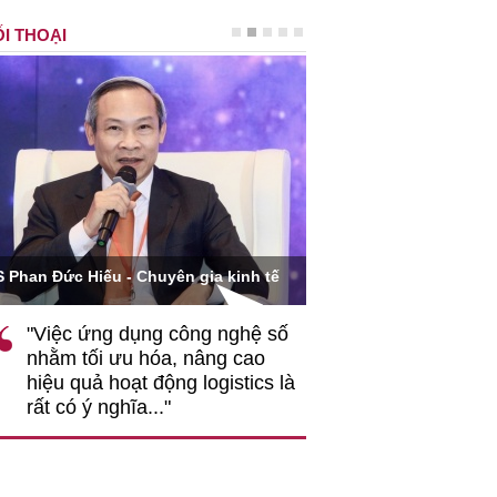
I THOẠI
Ông Hoàng Quang Phòn
S Phan Đức Hiếu - Chuyên gia kinh tế
VCCI
"Việc ứng dụng công nghệ số
""Theo tôi, cần 
nhằm tối ưu hóa, nâng cao
gốc rễ về nhận
hiệu quả hoạt động logistics là
nghiệp cần coi
rất có ý nghĩa..."
động hài hoà là
triển..."