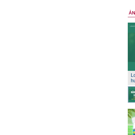
Ả
L
h