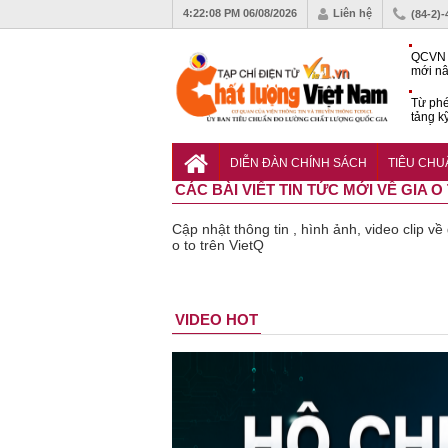
4:22:09 PM
06/08/2026
Liên hệ
(84-2)
QCVN 
mới nâ
công t
Từ phé
tảng k
phẩm
Khu dâ
của quy
DIỄN ĐÀN CHÍNH SÁCH
TIÊU CH
Vĩnh 
CÁC BÀI VIẾT TIN TỨC MỚI VỀ GIA O
Cập nhật thông tin , hình ảnh, video clip về
o to trên VietQ
Bột rau
Cảnh báo
Thu hồi
Thu hồi
Người tiêu
VIDEO HOT
‘detox’ vi
39 lô thực
toàn quốc
Cao lỏng
dùng c
phạm về
phẩm bảo
sản phẩm
Cảm cúm
cảnh gi
chất lượng,
vệ sức
tắm gội
Bảo
lựa chọ
tiêu hủy
khỏe giả,
Oatrum và
Phương
thịt lợ
gần 76.000
kém chất
Tabame Pro
không đạt
tiêu ch
hộp
lượng bị
không đạt
chất lượng
và an to
thu hồi
chất lượng