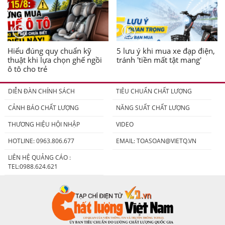
Hiểu đúng quy chuẩn kỹ
5 lưu ý khi mua xe đạp điện,
thuật khi lựa chọn ghế ngồi
tránh 'tiền mất tật mang'
ô tô cho trẻ
DIỄN ĐÀN CHÍNH SÁCH
TIÊU CHUẨN CHẤT LƯỢNG
CẢNH BÁO CHẤT LƯỢNG
NĂNG SUẤT CHẤT LƯỢNG
THƯƠNG HIỆU HỘI NHẬP
VIDEO
HOTLINE: 0963.806.677
EMAIL:
TOASOAN@VIETQ.VN
LIÊN HỆ QUẢNG CÁO :
TEL:0988.624.621