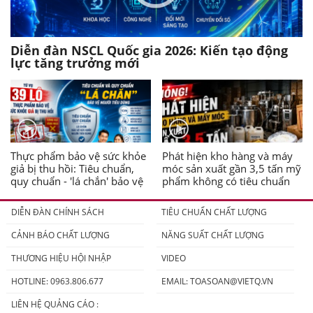
Diễn đàn NSCL Quốc gia 2026: Kiến tạo động
lực tăng trưởng mới
Thực phẩm bảo vệ sức khỏe
Phát hiện kho hàng và máy
giả bị thu hồi: Tiêu chuẩn,
móc sản xuất gần 3,5 tấn mỹ
quy chuẩn - 'lá chắn' bảo vệ
phẩm không có tiêu chuẩn
người tiêu dùng
DIỄN ĐÀN CHÍNH SÁCH
TIÊU CHUẨN CHẤT LƯỢNG
CẢNH BÁO CHẤT LƯỢNG
NĂNG SUẤT CHẤT LƯỢNG
THƯƠNG HIỆU HỘI NHẬP
VIDEO
HOTLINE: 0963.806.677
EMAIL:
TOASOAN@VIETQ.VN
LIÊN HỆ QUẢNG CÁO :