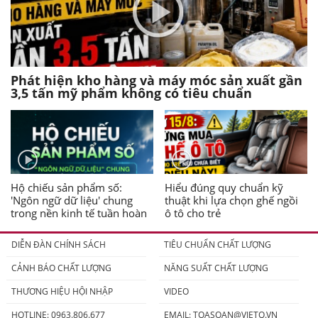
Phát hiện kho hàng và máy móc sản xuất gần
3,5 tấn mỹ phẩm không có tiêu chuẩn
Hộ chiếu sản phẩm số:
Hiểu đúng quy chuẩn kỹ
'Ngôn ngữ dữ liệu' chung
thuật khi lựa chọn ghế ngồi
trong nền kinh tế tuần hoàn
ô tô cho trẻ
DIỄN ĐÀN CHÍNH SÁCH
TIÊU CHUẨN CHẤT LƯỢNG
CẢNH BÁO CHẤT LƯỢNG
NĂNG SUẤT CHẤT LƯỢNG
THƯƠNG HIỆU HỘI NHẬP
VIDEO
HOTLINE: 0963.806.677
EMAIL:
TOASOAN@VIETQ.VN