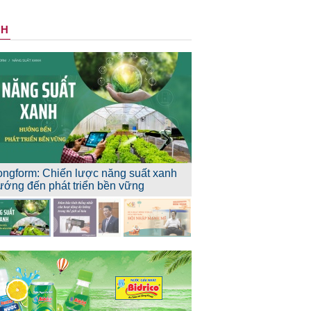
NH
ongform: Chiến lược năng suất xanh
ướng đến phát triển bền vững