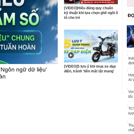
trái phép
khỏe
[VIDEO]Hiểu đúng quy chuẩn
kỹ thuật khi lựa chọn ghế ngồi ô
ĐỌ
tô cho trẻ
Ind
địn
[VIDEO]5 lưu ý khi mua xe đạp
'Ngôn ngữ dữ liệu'
điện, tránh 'tiền mất tật mang'
Hợp
oàn
AI 
Vin
tốc
TCV
lượ
Thu
chấ