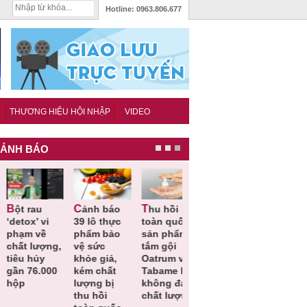
Hotline:
0963.806.677
THƯƠNG HIỆU HỘI NHẬP
VIDEO
ẢNH BÁO
Cảnh báo
Thu hồi
Thu hồi
Người tiêu
etox’ vi
39 lô thực
toàn quốc
Cao lỏng
dùng cần
hạm về
phẩm bảo
sản phẩm
Cảm cúm
cảnh giác
hất lượng,
vệ sức
tắm gội
Bảo
lựa chọn
êu hủy
khỏe giả,
Oatrum và
Phương
thịt lợn đ
ần 76.000
kém chất
Tabame Pro
không đạt
tiêu chuẩ
ộp
lượng bị
không đạt
chất lượng
và an toà
thu hồi
chất lượng