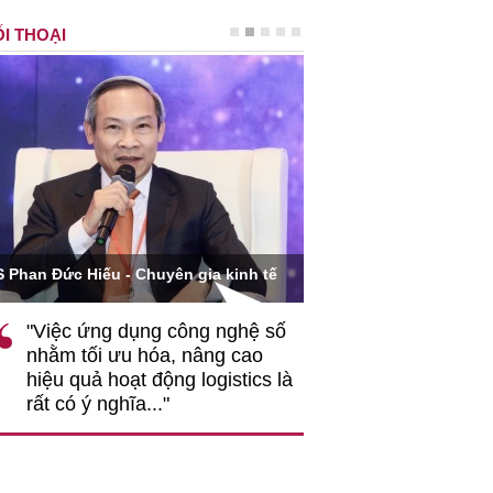
I THOẠI
Ông Hoàng Quang Phòn
S Phan Đức Hiếu - Chuyên gia kinh tế
VCCI
"Việc ứng dụng công nghệ số
""Theo tôi, cần 
nhằm tối ưu hóa, nâng cao
gốc rễ về nhận
hiệu quả hoạt động logistics là
nghiệp cần coi
rất có ý nghĩa..."
động hài hoà là
triển..."