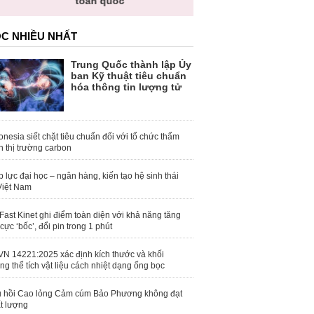
toàn quốc
C NHIỀU NHẤT
Trung Quốc thành lập Ủy
ban Kỹ thuật tiêu chuẩn
hóa thông tin lượng tử
onesia siết chặt tiêu chuẩn đối với tổ chức thẩm
h thị trường carbon
 lực đại học – ngân hàng, kiến tạo hệ sinh thái
Việt Nam
Fast Kinet ghi điểm toàn diện với khả năng tăng
 cực ‘bốc’, đổi pin trong 1 phút
N 14221:2025 xác định kích thước và khối
ng thể tích vật liệu cách nhiệt dạng ống bọc
 hồi Cao lỏng Cảm cúm Bảo Phương không đạt
t lượng