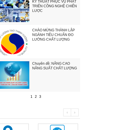
KỸ THUẬT PHỤC VỤ PHÁT
TRIỂN CÔNG NGHỆ CHIẾN
LƯỢC
CHÀO MỪNG THÀNH LẬP
NGÀNH TIÊU CHUẨN ĐO
LƯỜNG CHẤT LƯỢNG
Chuyên đề: NÂNG CAO
NĂNG SUẤT CHẤT LƯỢNG
1
2
3