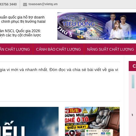
toasoan@vietq.vn
-43756 3440
huẩn quốc gia hỗ trợ doanh
 chinh phục thị trường halal
àn NSCL Quốc gia 2026:
ình các trụ cột chiến lược
iển trong thời đại mới
ễn ra Diễn đàn Năng suất
ượng Quốc gia năm 2026
UẨN CHẤT LƯỢNG
CẢNH BÁO CHẤT LƯỢNG
NĂNG SUẤT CHẤT LƯỢNG
C
 gia vi mới và nhanh nhất. Đón đọc và chia sẻ bài viết về gia vi
Cảnh báo
Thu hồi
Sản phẩm
Lạm dụng
Bột rau
n
sản phẩm
toàn quốc
kém chất
sữa tươi
‘d
ác
nhập ngoại
và tiêu hủy
lượng đã
cho trẻ
p
n
bị thu hồi
nước rửa
bỏ qua
nhỏ: Cảnh
c
 đạt
do mất an
tay dạng
những
báo sai lầm
ti
uẩn
toàn có thể
bọt Layer
bước kiểm
dẫn tới
g
àn
xuất hiện
Clean do
soát nào?
nhiều hệ
h
tại Việt Nam
sản xuất
lụy sức