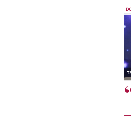
ĐỐ
ó Viện trưởng
T
ệc phải làm
Việc sử dụng hiệu quả chính
và trên thực tế
sách tài khóa không chỉ mang ý
 hành như tăng
nghĩa hỗ trợ ngắn hạn mà còn
a học công
đóng vai trò tạo nền tảng cho
 các cơ chế
tăng trưởng bền vững dài hạn.
i mới sáng tạo,