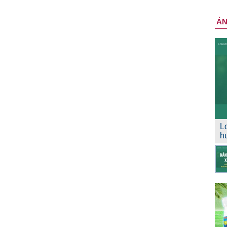
Ả
L
h