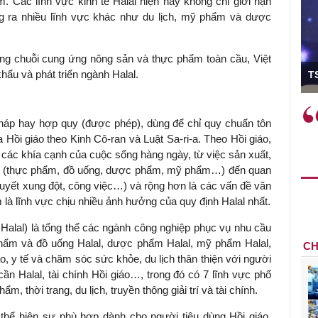
. Các lĩnh vực kinh tế Halal hiện nay không chỉ giới hạn
 ra nhiều lĩnh vực khác như du lịch, mỹ phẩm và dược
rong chuỗi cung ứng nông sản và thực phẩm toàn cầu, Việt
ó Viện trưởng
ẩu và phát triển ngành Halal.
T
ệc phải làm
Việc sử dụng hiệu quả chính
 pháp hay hợp quy (được phép), dùng để chỉ quy chuẩn tôn
và trên thực tế
sách tài khóa không chỉ mang ý
 Hồi giáo theo Kinh Cô-ran và Luật Sa-ri-a. Theo Hồi giáo,
 hành như tăng
nghĩa hỗ trợ ngắn hạn mà còn
 các khía cạnh của cuộc sống hàng ngày, từ việc sản xuất,
a học công
đóng vai trò tạo nền tảng cho
vụ (thực phẩm, đồ uống, dược phẩm, mỹ phẩm…) đến quan
 các cơ chế
tăng trưởng bền vững dài hạn.
ải quyết xung đột, công việc…) và rộng hơn là các vấn đề văn
i mới sáng tạo,
ẩm là lĩnh vực chịu nhiều ảnh hưởng của quy định Halal nhất.
 Halal) là tổng thể các ngành công nghiệp phục vụ nhu cầu
phẩm và đồ uống Halal, dược phẩm Halal, mỹ phẩm Halal,
CH
iáo, y tế và chăm sóc sức khỏe, du lịch thân thiện với người
cần Halal, tài chính Hồi giáo…, trong đó có 7 lĩnh vực phổ
 thời trang, du lịch, truyền thông giải trí và tài chính.
thể hiện sự phù hợp dành cho người tiêu dùng Hồi giáo.