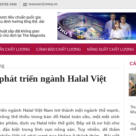
toasoan@vietq.vn
-43756 3440
lược tiêu chuẩn quốc gia:
ụ định hướng tổng thể, dài
o hoạt động tiêu chuẩn
huật sắp đặt không gian
ó chủ đích tại The Magnolia
 Ghana siết tiêu chuẩn quốc
i với xe cũ nhập khẩu?
UẨN CHẤT LƯỢNG
CẢNH BÁO CHẤT LƯỢNG
NĂNG SUẤT CHẤT LƯỢNG
CẢ
ng
hát triển ngành Halal Việt
Thu
triển ngành Halal Việt Nam trở thành một ngành thế mạnh,
tiê
ông thể thiếu trong bản đồ Halal toàn cầu, một mắt xích
 phẩm, dịch vụ Halal trên thế giới. Đây sẽ là cơ hội cho
Thu
 đặc biệt trong lĩnh vực nông sản. Tuy nhiên, để thâm
chấ
iệp Việt sẽ phải vượt qua không ít thách thức... Bài viết