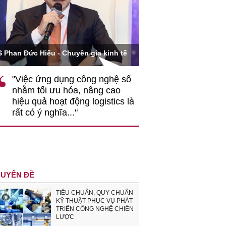
Ông Hoàng Quang Phòn
S Phan Đức Hiếu - Chuyên gia kinh tế
VCCI
"Việc ứng dụng công nghệ số
""Theo tôi, cần 
nhằm tối ưu hóa, nâng cao
gốc rễ về nhận
hiệu quả hoạt động logistics là
nghiệp cần coi
rất có ý nghĩa..."
động hài hoà là
triển..."
UYÊN ĐỀ
TIÊU CHUẨN, QUY CHUẨN
KỸ THUẬT PHỤC VỤ PHÁT
TRIỂN CÔNG NGHỆ CHIẾN
LƯỢC