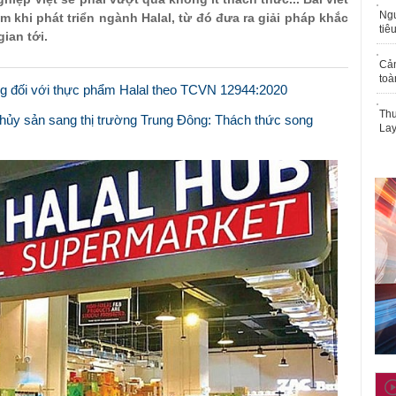
Ngư
am khi phát triển ngành Halal, từ đó đưa ra giải pháp khắc
tiê
ian tới.
Cả
toà
g đối với thực phẩm Halal theo TCVN 12944:2020
Thu
hủy sản sang thị trường Trung Đông: Thách thức song
Lay