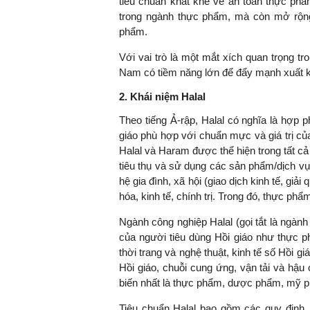
tiêu chuẩn khắt khe về an toàn thực phẩm
trong ngành thực phẩm, mà còn mở rộng
phẩm.
Với vai trò là một mắt xích quan trọng t
TS. Nguyễn Đức Độ - Ph
Nam có tiềm năng lớn để đẩy mạnh xuất kh
Viện Kinh tế Tài chính
2. Khái niệm Halal
"Có rất nhiều vi
Theo tiếng Ả-rập, Halal có nghĩa là hợp
ngay từ bây giờ 
giáo phù hợp với chuẩn mực và giá trị của
đang được tiến
Halal và Haram được thể hiện trong tất cả
đầu tư cho kho
tiêu thụ và sử dụng các sản phẩm/dịch 
nghệ; ban hành
hệ gia đình, xã hội (giao dịch kinh tế, gi
khuyến khích đổ
hóa, kinh tế, chính trị. Trong đó, thực ph
khởi nghiệp..."
Ngành công nghiệp Halal (gọi tắt là ngành
của người tiêu dùng Hồi giáo như thực 
thời trang và nghệ thuật, kinh tế số Hồi g
Hồi giáo, chuỗi cung ứng, vận tải và hậu 
biến nhất là thực phẩm, dược phẩm, mỹ phẩm,
Tiêu chuẩn Halal bao gồm các quy định, 