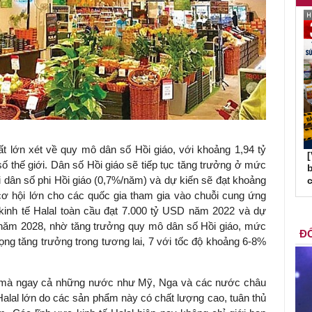
ất lớn xét về quy mô dân số Hồi giáo, với khoảng 1,94 tỷ
 thế giới. Dân số Hồi giáo sẽ tiếp tục tăng trưởng ở mức
b
i dân số phi Hồi giáo (0,7%/năm) và dự kiến sẽ đạt khoảng
c
ơ hội lớn cho các quốc gia tham gia vào chuỗi cung ứng
kinh tế Halal toàn cầu đạt 7.000 tỷ USD năm 2022 và dự
 năm 2028, nhờ tăng trưởng quy mô dân số Hồi giáo, mức
ĐỐ
 vọng tăng trưởng trong tương lai, 7 với tốc độ khoảng 6-8%
áo mà ngay cả những nước như Mỹ, Nga và các nước châu
lal lớn do các sản phẩm này có chất lượng cao, tuân thủ