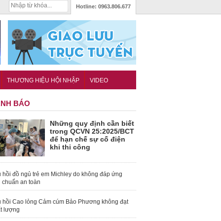
Hotline:
0963.806.677
THƯƠNG HIỆU HỘI NHẬP
VIDEO
NH BÁO
Những quy định cần biết
trong QCVN 25:2025/BCT
để hạn chế sự cố điện
khi thi công
 hồi đồ ngủ trẻ em Michley do không đáp ứng
u chuẩn an toàn
 hồi Cao lỏng Cảm cúm Bảo Phương không đạt
t lượng