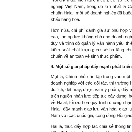
nghiệp Việt Nam, trong đó lớn nhất là 
chuẩn Halal, một số doanh nghiệp đã buộc
khẩu hàng hóa.
Hơn nữa, chi phí đánh giá sự phù hợp v
cao, tạo áp lực không nhỏ cho doanh ngh
duy và trình độ quản lý vận hành yếu; thi
kiểm soát chất lượng; cơ sở hạ tầng chư
chuẩn về an toàn vệ sinh thực phẩm.
4. Một số giải pháp đẩy mạnh phát triể
Một là, Chính phủ cần tập trung vào một
doanh nghiệp với các đối tác, thị trường 
du lịch, dệt may, dược và mỹ phẩm; đẩy mạ
triển nguồn nhân lực; tiếp tục xây dựng, 
về Halal, tối ưu hóa quy trình chứng nh
Halal; đẩy mạnh giao lưu văn hóa, giao l
Nam với các quốc gia, cộng đồng Hồi giáo t
Hai là, thúc đẩy hợp tác chia sẻ thông ti