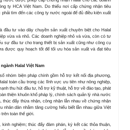
Công ty HCA Việt Nam. Do thiếu nơi cấp chứng nhận tiêu
 phải tìm đến các công ty nước ngoài để đủ điều kiện xuất
à đầu tư vào dây chuyền sản xuất chuyên biệt cho Halal
iệp vừa và nhỏ. Các doanh nghiệp nhỏ và vừa, còn có tư
ếu sự đầu tư cho trang thiết bị sản xuất cũng như công cụ
a được quy hoạch tốt để tối ưu hóa sản xuất và đạt tiêu
n ngành Halal Việt Nam
 số nhóm biện pháp chính gồm hỗ trợ kết nối địa phương,
Halal toàn cầu trong các lĩnh vực ưu tiên như nông nghiệp,
nh thu hút đầu tư, hỗ trợ kỹ thuật, hỗ trợ về đào tạo, phát
hoàn thiện khuôn khổ pháp lý, chính sách quản lý nhà nước
ận, thúc đẩy thừa nhận, công nhận lẫn nhau về chứng nhận
ưu nhân dân nhằm tăng cường hiểu biết lẫn nhau giữa Việt
rên toàn thế giới.
n, kinh nghiệm; thúc đẩy đàm phán, ký kết các thỏa thuận,