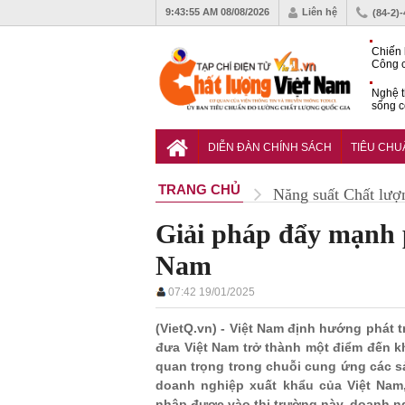
9:43:56 AM
08/08/2026
Liên hệ
(84-2)
Chiến 
Công c
hạn ch
Nghệ t
sống c
Vì sao
gia đố
DIỄN ĐÀN CHÍNH SÁCH
TIÊU CH
TRANG CHỦ
Năng suất Chất lượ
Giải pháp đẩy mạnh p
Nam
07:42 19/01/2025
(VietQ.vn) - Việt Nam định hướng phát 
đưa Việt Nam trở thành một điểm đến kh
quan trọng trong chuỗi cung ứng các sản
doanh nghiệp xuất khẩu của Việt Nam,
nhập được vào thị trường này, doanh ngh