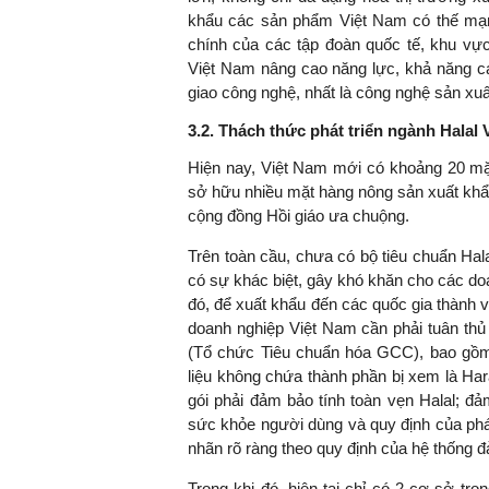
khẩu các sản phẩm Việt Nam có thế mạ
chính của các tập đoàn quốc tế, khu vự
Việt Nam nâng cao năng lực, khả năng cạ
giao công nghệ, nhất là công nghệ sản xuấ
3.2. Thách thức phát triển ngành Halal
Hiện nay, Việt Nam mới có khoảng 20 mặt
sở hữu nhiều mặt hàng nông sản xuất khẩu
cộng đồng Hồi giáo ưa chuộng.
Trên toàn cầu, chưa có bộ tiêu chuẩn Hala
có sự khác biệt, gây khó khăn cho các doa
đó, để xuất khẩu đến các quốc gia thành
doanh nghiệp Việt Nam cần phải tuân thủ
(Tổ chức Tiêu chuẩn hóa GCC), bao gồm
liệu không chứa thành phần bị xem là Hara
gói phải đảm bảo tính toàn vẹn Halal; đ
sức khỏe người dùng và quy định của phá
nhãn rõ ràng theo quy định của hệ thống 
Trong khi đó, hiện tại chỉ có 2 cơ sở t