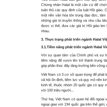
Chứng nhận Halal là một căn cứ để chứn
tuân thủ các quy định của luật Hồi giáo. C
một nền văn hóa tôn trọng đạo đức, tâm li
những giá trị truyền thống và nhu cầu ti
được vị thế, đưa các giá trị Hồi giáo l
nhau.
3. Thực trạng phát triển ngành Halal V
3.1.Tiềm năng phát triển ngành Halal V
Với sự quan tâm của Chính phủ và sự h
tiềm năng để vươn lên trở thành trung t
góp phần thúc đẩy tăng trưởng bền vững cho
Việt Nam có 3 cơ sở quan trọng để phát tr
xã hội ổn định, tiềm lực và quy mô nền k
kinh tế, thuộc nhóm 20 quốc gia có quy 
với 100 triệu người...
Thứ hai, Việt Nam có quan hệ đối ngoại v
ngoại giao với 194 quốc gia trên thế giới,