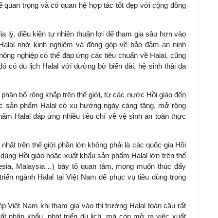
ế quan trọng và có quan hệ hợp tác tốt đẹp với cộng đồng
địa lý, điều kiện tự nhiên thuận lợi để tham gia sâu hơn vào
Halal nhờ kinh nghiệm và đóng góp về bảo đảm an ninh
nông nghiệp có thể đáp ứng các tiêu chuẩn về Halal, cũng
g đó có du lịch Halal với đường bờ biển dài, hệ sinh thái đa
l phân bổ rộng khắp trên thế giới, từ các nước Hồi giáo đến
các sản phẩm Halal có xu hướng ngày càng tăng, mở rộng
hẩm Halal đáp ứng nhiều tiêu chí về vệ sinh an toàn thực
nhất trên thế giới phần lớn không phải là các quốc gia Hồi
êu dùng Hồi giáo hoặc xuất khẩu sản phẩm Halal lớn trên thế
nesia, Malaysia…) bày tỏ quan tâm, mong muốn thúc đẩy
triển ngành Halal tại Việt Nam để phục vụ tiêu dùng trong
p Việt Nam khi tham gia vào thị trường Halal toàn cầu rất
ất nhập khẩu, phát triển du lịch, mà còn mở ra việc xuất