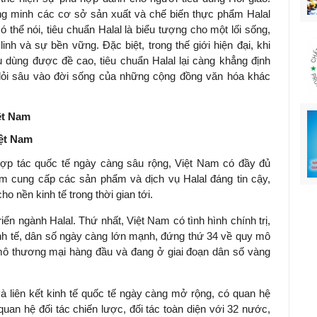
g minh các cơ sở sản xuất và chế biến thực phẩm Halal
ó thể nói, tiêu chuẩn Halal là biểu tượng cho một lối sống,
nh và sự bền vững. Đặc biệt, trong thế giới hiện đại, khi
êu dùng được đề cao, tiêu chuẩn Halal lại càng khẳng định
en lỏi sâu vào đời sống của những cộng đồng văn hóa khác
iệt Nam
iệt Nam
ợp tác quốc tế ngày càng sâu rộng, Việt Nam có đầy đủ
âm cung cấp các sản phẩm và dịch vụ Halal đáng tin cậy,
 nền kinh tế trong thời gian tới.
iển ngành Halal. Thứ nhất, Việt Nam có tình hình chính trị,
inh tế, dân số ngày càng lớn mạnh, đứng thứ 34 về quy mô
mô thương mại hàng đầu và đang ở giai đoạn dân số vàng
à liên kết kinh tế quốc tế ngày càng mở rộng, có quan hệ
 quan hệ đối tác chiến lược, đối tác toàn diện với 32 nước,