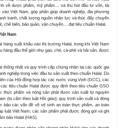
nh về dược phẩm, mỹ phẩm… và thu hút đầu tư vốn, tài
c vào Việt Nam, góp phần giúp doanh nghiệp, địa phương
nh tranh, chất lượng nguồn nhân lực và thúc đẩy chuyển
t, chế biến, bảo quản, vận chuyển… đạt tiêu chuẩn Halal.
 Việt Nam
 hàng xuất khẩu vào thị trường Halal, trong khi Việt Nam
 hàng đầu thế giới như gạo, chè, cà-phê và hải sản, được
l thống nhất và quy trình cấp chứng nhận tại các quốc gia
nh nghiệp trong việc đầu tư sản xuất theo chuẩn Halal. Do
 viên của Hội đồng hợp tác các nước vùng Vịnh (GCC), các
 các tiêu chuẩn Halal được quy định theo tiêu chuẩn GSO
: thực phẩm và nông sản phải được sản xuất từ nguyên
m (bị cấm theo luật Hồi giáo); quy trình sản xuất và đóng
ảm bảo các vấn đề về vệ sinh an toàn thực phẩm, an toàn
p luật Việt Nam; các sản phẩm phải được đóng gói và ghi
đảm bảo Halal (HAS).
rong nước được phép cấp chứng nhận Halal cho các doanh