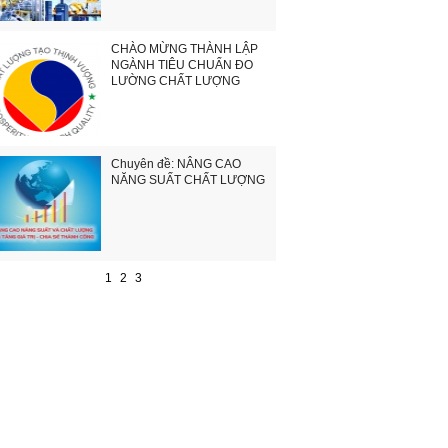
CHÀO MỪNG THÀNH LẬP
NGÀNH TIÊU CHUẨN ĐO
LƯỜNG CHẤT LƯỢNG
Chuyên đề: NÂNG CAO
NĂNG SUẤT CHẤT LƯỢNG
1
2
3