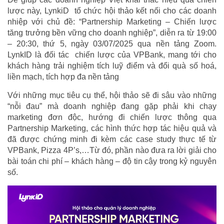
lược này, LynkiD tổ chức hội thảo kết nối cho các doanh
nhiệp với chủ đề: “Partnership Marketing – Chiến lược
tăng trưởng bền vững cho doanh nghiệp”, diễn ra từ 19:00
– 20:30, thứ 5, ngày 03/07/2025 qua nền tảng Zoom.
LynkID là đối tác chiến lược của VPBank, mang tới cho
khách hàng trải nghiệm tích luỹ điểm và đổi quà số hoá,
liền mạch, tích hợp đa nền tảng
Với những mục tiêu cụ thể, hội thảo sẽ đi sâu vào những
“nỗi đau” mà doanh nghiệp đang gặp phải khi chạy
marketing đơn độc, hướng đi chiến lược thông qua
Partnership Marketing, các hình thức hợp tác hiệu quả và
đã được chứng minh đi kèm các case study thực tế từ
VPBank, Pizza 4P’s,…Từ đó, phần nào đưa ra lời giải cho
bài toán chi phí – khách hàng – độ tin cậy trong kỷ nguyên
số.