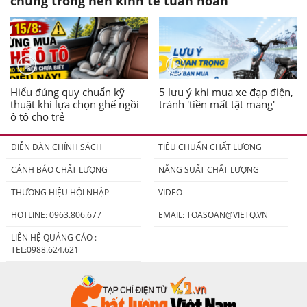
chung trong nền kinh tế tuần hoàn
Hiểu đúng quy chuẩn kỹ
5 lưu ý khi mua xe đạp điện,
thuật khi lựa chọn ghế ngồi
tránh 'tiền mất tật mang'
ô tô cho trẻ
DIỄN ĐÀN CHÍNH SÁCH
TIÊU CHUẨN CHẤT LƯỢNG
CẢNH BÁO CHẤT LƯỢNG
NĂNG SUẤT CHẤT LƯỢNG
THƯƠNG HIỆU HỘI NHẬP
VIDEO
HOTLINE: 0963.806.677
EMAIL:
TOASOAN@VIETQ.VN
LIÊN HỆ QUẢNG CÁO :
TEL:0988.624.621