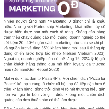
Nhiều người từng nghĩ “Marketing 0 đồng” chỉ là khẩu
hiệu. Nhưng với Partnership Marketing, khái niệm này sẽ
được hiện thực hóa một cách rõ ràng. Không cần hàng
trăm triệu chạy quảng cáo mỗi tháng, doanh nghiệp có thể
tiết kiệm 20 - 40% ngân sách marketing nhờ chia sẻ chi phí
và nguồn lực và tăng 35% khách hàng mới sau 6 tháng áp
dụng chiến lược hợp tác (theo Nielsen Vietnam 2023).
Ngoài ra, doanh nghiệp còn có thể tăng 15–20% tỷ lệ giữ
chân khách hàng thông qua mô hình loyalty đa thương
hiệu (DemandGen Report 2023)
Một ví dụ khác đến từ Pizza 4P’s. Với chiến dịch “Pizza for
Peace” kết hợp cùng tổ chức xã hội, họ đã tiếp cận hơn 6
triệu khách hàng, đồng thời định vị rõ nét thương hiệu gắn
liền với giá trị bền vững – điều không một chiến dịch
quảng cáo đơn thuần nào có thể làm được.
Để giúp các doanh nghiệp Việt khai thác hiệu quả chiến