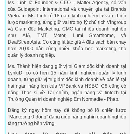
Ms. Linh là Founder & CEO – Matter Agency, cố vấn
của Guidepoint International và chuyên gia tại Brands
Vietnam. Ms. Linh có 18 năm kinh nghiệm tư vấn chiến
lược marketing, từng giữ vai trò trợ lý chủ tịch Vingroup
và Giám đốc Marketing, CMO tại nhiều doanh nghiệp
như AIA, TMT Motor, Lumi Smarthome, và
DealStreetAsia. Cô cũng là tác giả 4 đầu sách bán chạy
hơn 20,000 bản cùng nhiều khóa học marketing cho
quản lý doanh nghiệp.
Ms. Thành hiện đang giữ vị trí Giám đốc kinh doanh tại
LynkiD, cô có hơn 15 năm kinh nghiệm quản lý kinh
doanh, từng giữ vị trí giám đốc kinh doanh về bán lẻ tại
hai ngân hàng lớn của VPBank và HSBC. Cô cũng có
bằng Thạc sĩ về Tài chính, ngân hàng và fintech tại
Trường Quản trị doanh nghiệp Em Normadie - Pháp.
Đăng ký ngay hôm nay để không bỏ lỡ chiến lược
“Marketing 0 đồng” đang giúp hàng nghìn doanh nghiệp
tăng trưởng bền vững.