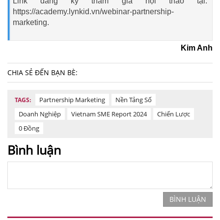
Link đăng ký tham gia hội thảo tại:
https://academy.lynkid.vn/webinar-partnership-
marketing.
Kim Anh
CHIA SẺ ĐẾN BẠN BÈ:
Partnership Marketing
Nền Tảng Số
TAGS:
Doanh Nghiệp
Vietnam SME Report 2024
Chiến Lược
0 Đồng
Bình luận
BÌNH LUẬN