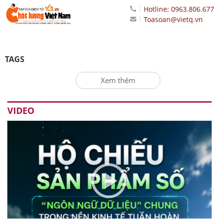
Hotline: 0963.806.677
Toasoan@vietq.vn
TAGS
Xem thêm
VIDEO