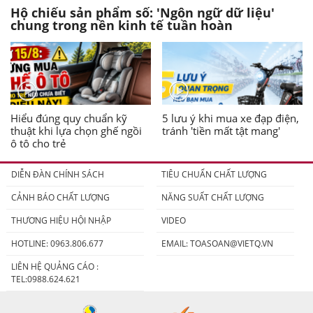
Hộ chiếu sản phẩm số: 'Ngôn ngữ dữ liệu'
chung trong nền kinh tế tuần hoàn
Hiểu đúng quy chuẩn kỹ
5 lưu ý khi mua xe đạp điện,
thuật khi lựa chọn ghế ngồi
tránh 'tiền mất tật mang'
ô tô cho trẻ
DIỄN ĐÀN CHÍNH SÁCH
TIÊU CHUẨN CHẤT LƯỢNG
CẢNH BÁO CHẤT LƯỢNG
NĂNG SUẤT CHẤT LƯỢNG
THƯƠNG HIỆU HỘI NHẬP
VIDEO
HOTLINE: 0963.806.677
EMAIL:
TOASOAN@VIETQ.VN
LIÊN HỆ QUẢNG CÁO :
TEL:0988.624.621