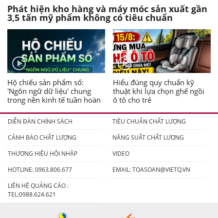
Phát hiện kho hàng và máy móc sản xuất gần
3,5 tấn mỹ phẩm không có tiêu chuẩn
Hộ chiếu sản phẩm số:
Hiểu đúng quy chuẩn kỹ
'Ngôn ngữ dữ liệu' chung
thuật khi lựa chọn ghế ngồi
trong nền kinh tế tuần hoàn
ô tô cho trẻ
DIỄN ĐÀN CHÍNH SÁCH
TIÊU CHUẨN CHẤT LƯỢNG
CẢNH BÁO CHẤT LƯỢNG
NĂNG SUẤT CHẤT LƯỢNG
THƯƠNG HIỆU HỘI NHẬP
VIDEO
HOTLINE: 0963.806.677
EMAIL:
TOASOAN@VIETQ.VN
LIÊN HỆ QUẢNG CÁO :
TEL:0988.624.621