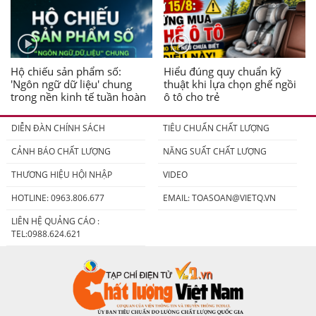
Hộ chiếu sản phẩm số:
Hiểu đúng quy chuẩn kỹ
'Ngôn ngữ dữ liệu' chung
thuật khi lựa chọn ghế ngồi
trong nền kinh tế tuần hoàn
ô tô cho trẻ
DIỄN ĐÀN CHÍNH SÁCH
TIÊU CHUẨN CHẤT LƯỢNG
CẢNH BÁO CHẤT LƯỢNG
NĂNG SUẤT CHẤT LƯỢNG
THƯƠNG HIỆU HỘI NHẬP
VIDEO
HOTLINE: 0963.806.677
EMAIL:
TOASOAN@VIETQ.VN
LIÊN HỆ QUẢNG CÁO :
TEL:0988.624.621