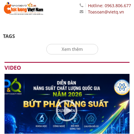
Hotline: 0963.806.677
Toasoan@vietq.vn
TAGS
Xem thêm
VIDEO