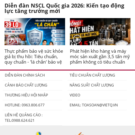
Diễn đàn NSCL Quốc gia 2026: Kiến tạo động
lực tăng trưởng mới
Thực phẩm bảo vệ sức khỏe
Phát hiện kho hàng và máy
giả bị thu hồi: Tiêu chuẩn,
móc sản xuất gần 3,5 tấn mỹ
quy chuẩn - 'lá chắn' bảo vệ
phẩm không có tiêu chuẩn
người tiêu dùng
DIỄN ĐÀN CHÍNH SÁCH
TIÊU CHUẨN CHẤT LƯỢNG
CẢNH BÁO CHẤT LƯỢNG
NĂNG SUẤT CHẤT LƯỢNG
THƯƠNG HIỆU HỘI NHẬP
VIDEO
HOTLINE: 0963.806.677
EMAIL:
TOASOAN@VIETQ.VN
LIÊN HỆ QUẢNG CÁO :
TEL:0988.624.621