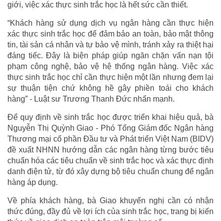
giới, việc xác thực sinh trắc học là hết sức cần thiết.
“Khách hàng sử dụng dịch vụ ngân hàng cần thực hiện
xác thực sinh trắc học để đảm bảo an toàn, bảo mật thông
tin, tài sản cá nhân và tự bảo vệ mình, tránh xảy ra thiệt hại
đáng tiếc. Đây là biện pháp giúp ngăn chặn vấn nạn tội
phạm công nghệ, bảo vệ hệ thống ngân hàng. Việc xác
thực sinh trắc học chỉ cần thực hiện một lần nhưng đem lại
sự thuận tiện chứ không hề gây phiền toái cho khách
hàng” - Luật sư Trương Thanh Đức nhấn mạnh.
Để quy định về sinh trắc học được triển khai hiệu quả, bà
Nguyễn Thị Quỳnh Giao - Phó Tổng Giám đốc Ngân hàng
Thương mại cổ phần Đầu tư và Phát triển Việt Nam (BIDV)
đề xuất NHNN hướng dẫn các ngân hàng từng bước tiêu
chuẩn hóa các tiêu chuẩn về sinh trắc học và xác thực định
danh điện tử, từ đó xây dựng bộ tiêu chuẩn chung để ngân
hàng áp dụng.
Về phía khách hàng, bà Giao khuyến nghị cần có nhận
thức đúng, đầy đủ về lợi ích của sinh trắc học, trang bị kiến