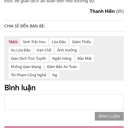
thức về giao dịch an toàn trên môi trường số.
Thanh Hiền
(t/h)
CHIA SẺ ĐẾN BẠN BÈ:
Sinh Trắc Học
Lừa Đảo
Giảm Thiểu
TAGS:
Vụ Lừa Đảo
Hạn Chế
Ảnh Hưởng
Giao Dịch Trực Tuyến
Ngân Hàng
Bảo Mật
Không Gian Mạng
Đảm Bảo An Toàn
Tội Phạm Công Nghệ
Ng
Bình luận
BÌNH LUẬN