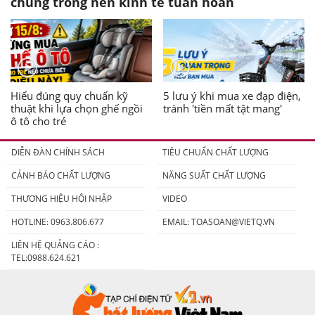
chung trong nền kinh tế tuần hoàn
Hiểu đúng quy chuẩn kỹ
5 lưu ý khi mua xe đạp điện,
thuật khi lựa chọn ghế ngồi
tránh 'tiền mất tật mang'
ô tô cho trẻ
DIỄN ĐÀN CHÍNH SÁCH
TIÊU CHUẨN CHẤT LƯỢNG
CẢNH BÁO CHẤT LƯỢNG
NĂNG SUẤT CHẤT LƯỢNG
THƯƠNG HIỆU HỘI NHẬP
VIDEO
HOTLINE: 0963.806.677
EMAIL:
TOASOAN@VIETQ.VN
LIÊN HỆ QUẢNG CÁO :
TEL:0988.624.621