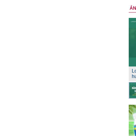
Ả
L
h