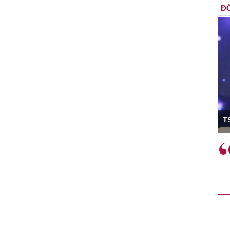
ĐỐ
ó Viện trưởng
T
ệc phải làm
Việc sử dụng hiệu quả chính
và trên thực tế
sách tài khóa không chỉ mang ý
 hành như tăng
nghĩa hỗ trợ ngắn hạn mà còn
a học công
đóng vai trò tạo nền tảng cho
 các cơ chế
tăng trưởng bền vững dài hạn.
i mới sáng tạo,