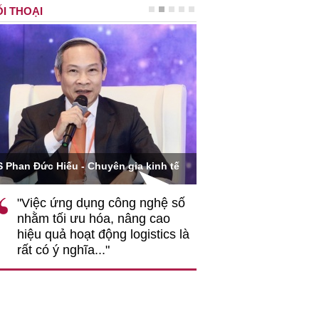
I THOẠI
Ông Hoàng Quang Phòn
S Phan Đức Hiếu - Chuyên gia kinh tế
VCCI
"Việc ứng dụng công nghệ số
""Theo tôi, cần 
nhằm tối ưu hóa, nâng cao
gốc rễ về nhận
hiệu quả hoạt động logistics là
nghiệp cần coi
rất có ý nghĩa..."
động hài hoà là
triển..."