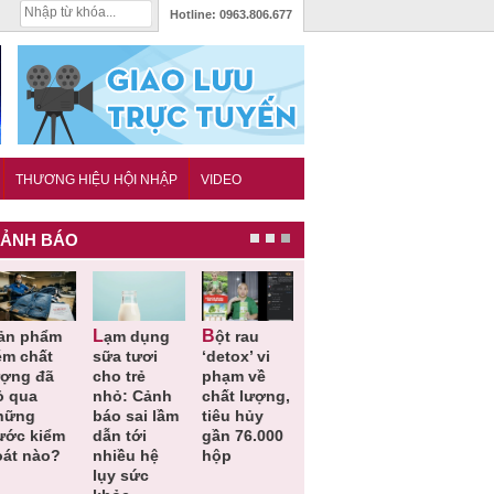
Hotline:
0963.806.677
THƯƠNG HIỆU HỘI NHẬP
VIDEO
ẢNH BÁO
Lạm dụng
Bột rau
Những quy
Thu hồi đồ
ém chất
sữa tươi
‘detox’ vi
định cần
ngủ trẻ e
ượng đã
cho trẻ
phạm về
biết trong
Michley d
ỏ qua
nhỏ: Cảnh
chất lượng,
QCVN
không đá
hững
báo sai lầm
tiêu hủy
25:2025/BCT
ứng tiêu
ước kiểm
dẫn tới
gần 76.000
để hạn chế
chuẩn an
oát nào?
nhiều hệ
hộp
sự cố điện
toàn
lụy sức
khi thi công