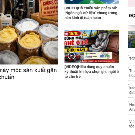
trái phép
[VIDEO]Hộ chiếu sản phẩm số:
'Ngôn ngữ dữ liệu' chung trong
ĐỌ
nền kinh tế tuần hoàn
TCV
[VIDEO]Hiểu đúng quy chuẩn
máy móc sản xuất gần
Tru
kỹ thuật khi lựa chọn ghế ngồi ô
hóa
 chuẩn
tô cho trẻ
Ind
địn
Hợp
AI 
Vin
tốc