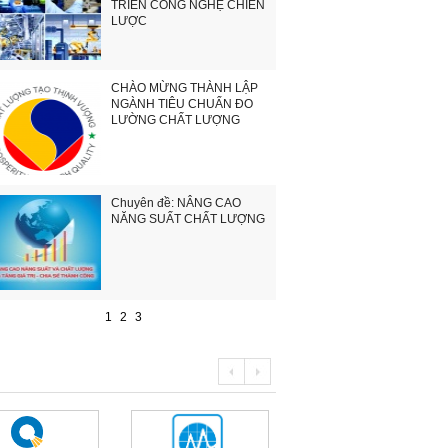
TRIỂN CÔNG NGHỆ CHIẾN
LƯỢC
CHÀO MỪNG THÀNH LẬP
NGÀNH TIÊU CHUẨN ĐO
LƯỜNG CHẤT LƯỢNG
Chuyên đề: NÂNG CAO
NĂNG SUẤT CHẤT LƯỢNG
1
2
3