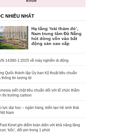
khỏe
C NHIỀU NHẤT
Hạ tầng ‘trải thảm đỏ’,
Nam trung tâm Đà Nẵng
hút dòng vốn vào bất
động sản cao cấp
N 14380-1:2025 về máy nghiền di động
ng Quốc thành lập Ủy ban Kỹ thuật tiêu chuẩn
 thông tin lượng tử
onesia siết chặt tiêu chuẩn đối với tổ chức thẩm
h thị trường carbon
 lực đại học – ngân hàng, kiến tạo hệ sinh thái
Việt Nam
Fast Kinet ghi điểm toàn diện với khả năng tăng
 cực ‘bốc’, đổi pin trong 1 phút