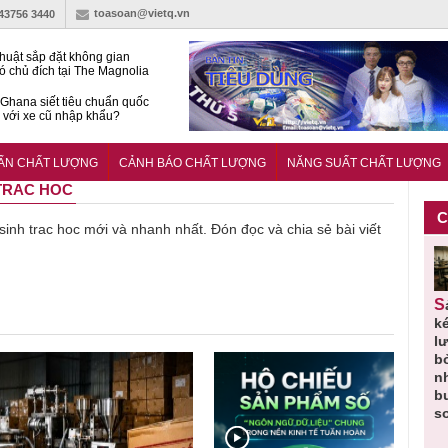
toasoan@vietq.vn
-43756 3440
huật sắp đặt không gian
ó chủ đích tại The Magnolia
 Ghana siết tiêu chuẩn quốc
i với xe cũ nhập khẩu?
g ‘trải thảm đỏ’, Nam trung
 Nẵng hút dòng vốn vào bất
UẨN CHẤT LƯỢNG
CẢNH BÁO CHẤT LƯỢNG
NĂNG SUẤT CHẤT LƯỢNG
ản cao cấp
 TRAC HOC
C
 sinh trac hoc mới và nhanh nhất. Đón đọc và chia sẻ bài viết
Thu hồi
Người tiêu
Cảnh báo
Thu hồi
Sản phẩm
 em
Cao lỏng
dùng cần
sản phẩm
toàn quốc
k
 do
Cảm cúm
cảnh giác
nhập ngoại
và tiêu hủy
l
áp
Bảo
lựa chọn
bị thu hồi
nước rửa
b
u
Phương
thịt lợn đạt
do mất an
tay dạng
n
n
không đạt
tiêu chuẩn
toàn có thể
bọt Layer
b
chất lượng
và an toàn
xuất hiện
Clean do
s
tại Việt Nam
sản xuất