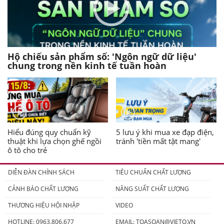
Hộ chiếu sản phẩm số: 'Ngôn ngữ dữ liệu'
chung trong nền kinh tế tuần hoàn
Hiểu đúng quy chuẩn kỹ
5 lưu ý khi mua xe đạp điện,
thuật khi lựa chọn ghế ngồi
tránh 'tiền mất tật mang'
ô tô cho trẻ
DIỄN ĐÀN CHÍNH SÁCH
TIÊU CHUẨN CHẤT LƯỢNG
CẢNH BÁO CHẤT LƯỢNG
NĂNG SUẤT CHẤT LƯỢNG
THƯƠNG HIỆU HỘI NHẬP
VIDEO
HOTLINE: 0963.806.677
EMAIL:
TOASOAN@VIETQ.VN