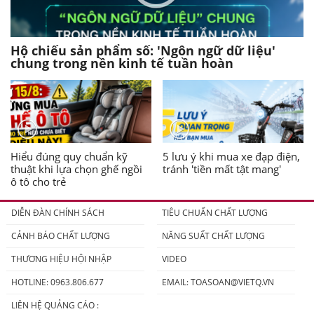
Hộ chiếu sản phẩm số: 'Ngôn ngữ dữ liệu'
chung trong nền kinh tế tuần hoàn
Hiểu đúng quy chuẩn kỹ
5 lưu ý khi mua xe đạp điện,
thuật khi lựa chọn ghế ngồi
tránh 'tiền mất tật mang'
ô tô cho trẻ
DIỄN ĐÀN CHÍNH SÁCH
TIÊU CHUẨN CHẤT LƯỢNG
CẢNH BÁO CHẤT LƯỢNG
NĂNG SUẤT CHẤT LƯỢNG
THƯƠNG HIỆU HỘI NHẬP
VIDEO
HOTLINE: 0963.806.677
EMAIL:
TOASOAN@VIETQ.VN
LIÊN HỆ QUẢNG CÁO :