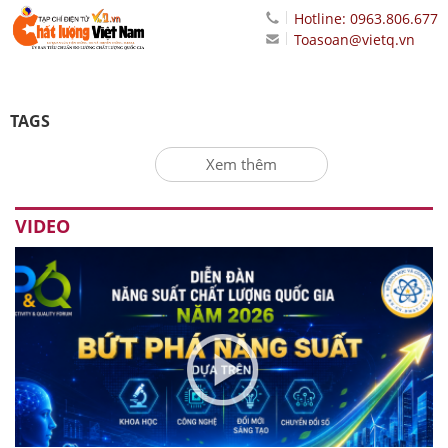
Hotline: 0963.806.677
Toasoan@vietq.vn
TAGS
Xem thêm
VIDEO