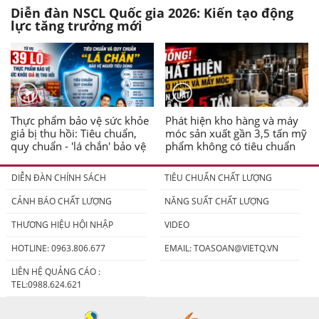
Diễn đàn NSCL Quốc gia 2026: Kiến tạo động
lực tăng trưởng mới
Thực phẩm bảo vệ sức khỏe
Phát hiện kho hàng và máy
giả bị thu hồi: Tiêu chuẩn,
móc sản xuất gần 3,5 tấn mỹ
quy chuẩn - 'lá chắn' bảo vệ
phẩm không có tiêu chuẩn
người tiêu dùng
DIỄN ĐÀN CHÍNH SÁCH
TIÊU CHUẨN CHẤT LƯỢNG
CẢNH BÁO CHẤT LƯỢNG
NĂNG SUẤT CHẤT LƯỢNG
THƯƠNG HIỆU HỘI NHẬP
VIDEO
HOTLINE: 0963.806.677
EMAIL:
TOASOAN@VIETQ.VN
LIÊN HỆ QUẢNG CÁO :
TEL:0988.624.621