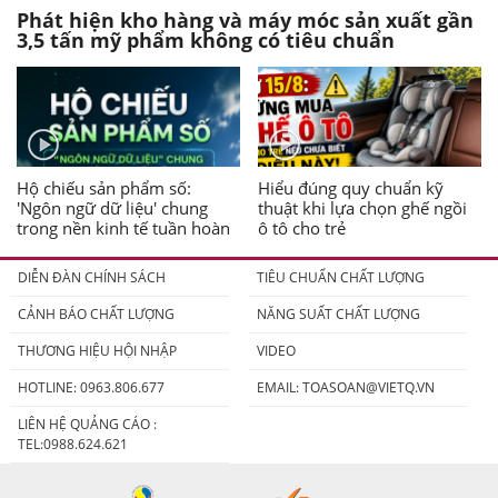
Phát hiện kho hàng và máy móc sản xuất gần
3,5 tấn mỹ phẩm không có tiêu chuẩn
Hộ chiếu sản phẩm số:
Hiểu đúng quy chuẩn kỹ
'Ngôn ngữ dữ liệu' chung
thuật khi lựa chọn ghế ngồi
trong nền kinh tế tuần hoàn
ô tô cho trẻ
DIỄN ĐÀN CHÍNH SÁCH
TIÊU CHUẨN CHẤT LƯỢNG
CẢNH BÁO CHẤT LƯỢNG
NĂNG SUẤT CHẤT LƯỢNG
THƯƠNG HIỆU HỘI NHẬP
VIDEO
HOTLINE: 0963.806.677
EMAIL:
TOASOAN@VIETQ.VN
LIÊN HỆ QUẢNG CÁO :
TEL:0988.624.621