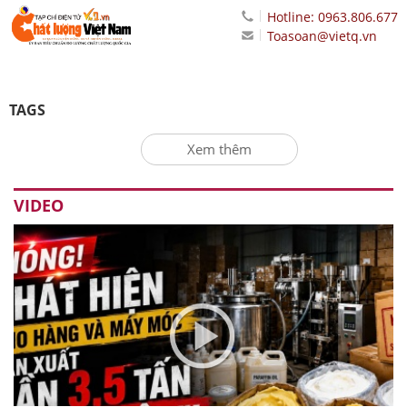
Hotline: 0963.806.677
Toasoan@vietq.vn
TAGS
Xem thêm
VIDEO