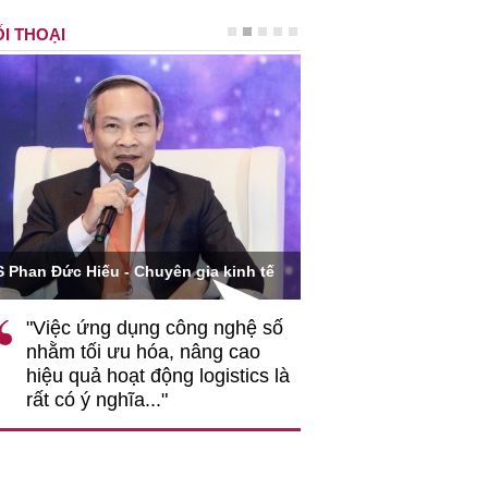
I THOẠI
Ông Hoàng Quang Phòn
S Phan Đức Hiếu - Chuyên gia kinh tế
VCCI
"Việc ứng dụng công nghệ số
""Theo tôi, cần 
nhằm tối ưu hóa, nâng cao
gốc rễ về nhận
hiệu quả hoạt động logistics là
nghiệp cần coi
rất có ý nghĩa..."
động hài hoà là
triển..."