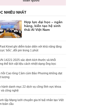
toàn quốc
C NHIỀU NHẤT
Hợp lực đại học – ngân
hàng, kiến tạo hệ sinh
thái AI Việt Nam
Fast Kinet ghi điểm toàn diện với khả năng tăng
 cực ‘bốc’, đổi pin trong 1 phút
N 14221:2025 xác định kích thước và khối
ng thể tích vật liệu cách nhiệt dạng ống bọc
 hồi Cao lỏng Cảm cúm Bảo Phương không đạt
t lượng
 hành danh mục 22 dịch vụ công lĩnh vực khoa
 và công nghệ
nh lập Mạng lưới chuyên gia trí tuệ nhân tạo Việt
 toàn cầu