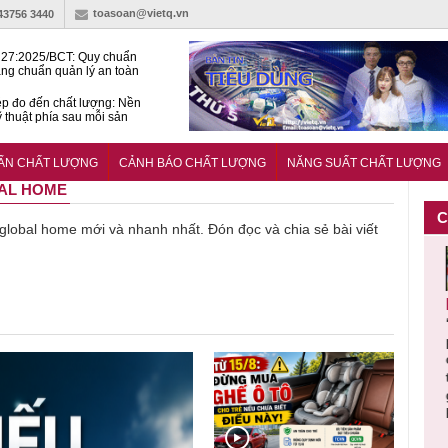
toasoan@vietq.vn
-43756 3440
27:2025/BCT: Quy chuẩn
ng chuẩn quản lý an toàn
rình thủy điện
p đo đến chất lượng: Nền
ỹ thuật phía sau mỗi sản
n cư Phước Thọ: Hạt nhân
 hoạch đô thị tri thức tại
UẨN CHẤT LƯỢNG
CẢNH BÁO CHẤT LƯỢNG
NĂNG SUẤT CHẤT LƯỢNG
Long
BAL HOME
C
ề global home mới và nhanh nhất. Đón đọc và chia sẻ bài viết
Cảnh báo
Thu hồi
Sản phẩm
Lạm dụng
Bột rau
n
sản phẩm
toàn quốc
kém chất
sữa tươi
‘d
ác
nhập ngoại
và tiêu hủy
lượng đã
cho trẻ
p
n
bị thu hồi
nước rửa
bỏ qua
nhỏ: Cảnh
c
 đạt
do mất an
tay dạng
những
báo sai lầm
ti
uẩn
toàn có thể
bọt Layer
bước kiểm
dẫn tới
g
àn
xuất hiện
Clean do
soát nào?
nhiều hệ
h
tại Việt Nam
sản xuất
lụy sức