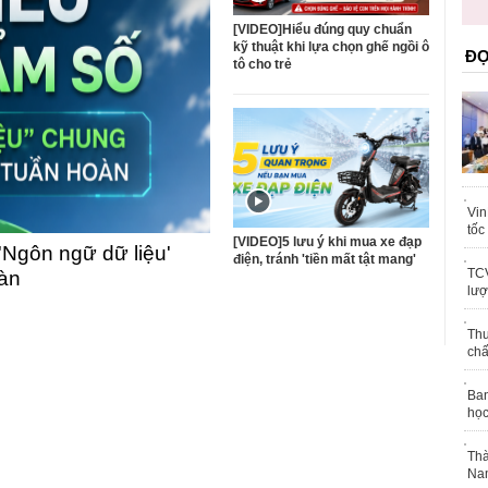
trái phép
khỏe
[VIDEO]Hiểu đúng quy chuẩn
kỹ thuật khi lựa chọn ghế ngồi ô
ĐỌ
tô cho trẻ
Vin
tốc
[VIDEO]5 lưu ý khi mua xe đạp
'Ngôn ngữ dữ liệu'
điện, tránh 'tiền mất tật mang'
TCV
oàn
lượ
Thu
chấ
Ban
học
Thà
Nam