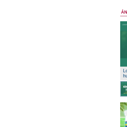
Ả
L
h