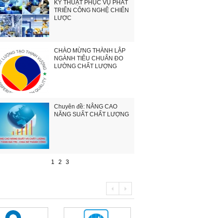
KỸ THUẬT PHỤC VỤ PHÁT
TRIỂN CÔNG NGHỆ CHIẾN
LƯỢC
CHÀO MỪNG THÀNH LẬP
NGÀNH TIÊU CHUẨN ĐO
LƯỜNG CHẤT LƯỢNG
Chuyên đề: NÂNG CAO
NĂNG SUẤT CHẤT LƯỢNG
1
2
3