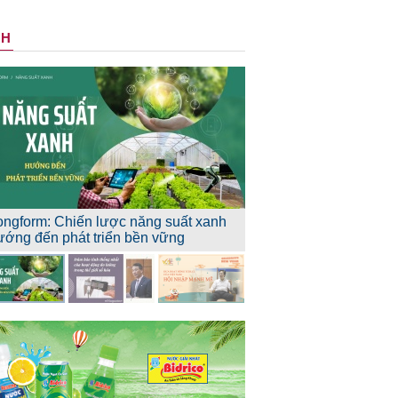
NH
ongform: Chiến lược năng suất xanh
ướng đến phát triển bền vững