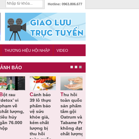
Hotline:
0963.806.677
THƯƠNG HIỆU HỘI NHẬP
VIDEO
ẢNH BÁO
Cảnh báo
Thu hồi
Thu hồi
Người tiêu
etox’ vi
39 lô thực
toàn quốc
Cao lỏng
dùng cần
hạm về
phẩm bảo
sản phẩm
Cảm cúm
cảnh giác
hất lượng,
vệ sức
tắm gội
Bảo
lựa chọn
êu hủy
khỏe giả,
Oatrum và
Phương
thịt lợn đ
ần 76.000
kém chất
Tabame Pro
không đạt
tiêu chuẩ
ộp
lượng bị
không đạt
chất lượng
và an toà
thu hồi
chất lượng