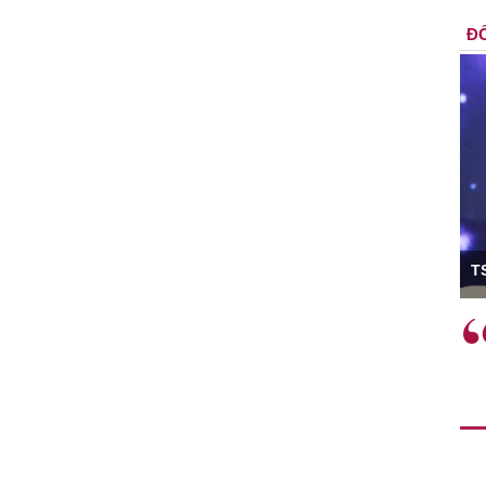
ĐỐ
ó Viện trưởng
T
ệc phải làm
Việc sử dụng hiệu quả chính
và trên thực tế
sách tài khóa không chỉ mang ý
 hành như tăng
nghĩa hỗ trợ ngắn hạn mà còn
a học công
đóng vai trò tạo nền tảng cho
 các cơ chế
tăng trưởng bền vững dài hạn.
i mới sáng tạo,