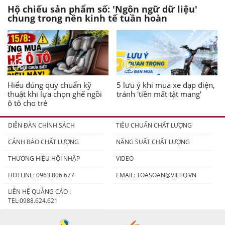
Hộ chiếu sản phẩm số: 'Ngôn ngữ dữ liệu'
chung trong nền kinh tế tuần hoàn
Hiểu đúng quy chuẩn kỹ
5 lưu ý khi mua xe đạp điện,
thuật khi lựa chọn ghế ngồi
tránh 'tiền mất tật mang'
ô tô cho trẻ
DIỄN ĐÀN CHÍNH SÁCH
TIÊU CHUẨN CHẤT LƯỢNG
CẢNH BÁO CHẤT LƯỢNG
NĂNG SUẤT CHẤT LƯỢNG
THƯƠNG HIỆU HỘI NHẬP
VIDEO
HOTLINE: 0963.806.677
EMAIL:
TOASOAN@VIETQ.VN
LIÊN HỆ QUẢNG CÁO :
TEL:0988.624.621