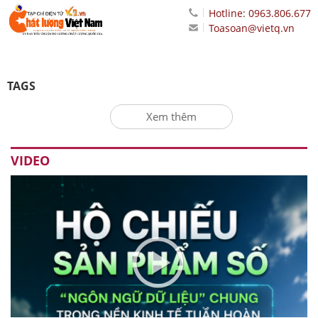
Hotline: 0963.806.677
Toasoan@vietq.vn
TAGS
Xem thêm
VIDEO