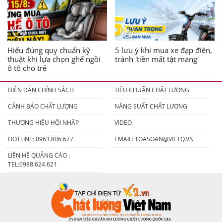
Hiểu đúng quy chuẩn kỹ
5 lưu ý khi mua xe đạp điện,
thuật khi lựa chọn ghế ngồi
tránh 'tiền mất tật mang'
ô tô cho trẻ
DIỄN ĐÀN CHÍNH SÁCH
TIÊU CHUẨN CHẤT LƯỢNG
CẢNH BÁO CHẤT LƯỢNG
NĂNG SUẤT CHẤT LƯỢNG
THƯƠNG HIỆU HỘI NHẬP
VIDEO
HOTLINE: 0963.806.677
EMAIL:
TOASOAN@VIETQ.VN
LIÊN HỆ QUẢNG CÁO :
TEL:0988.624.621