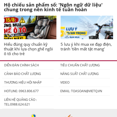
Hộ chiếu sản phẩm số: 'Ngôn ngữ dữ liệu'
chung trong nền kinh tế tuần hoàn
Hiểu đúng quy chuẩn kỹ
5 lưu ý khi mua xe đạp điện,
thuật khi lựa chọn ghế ngồi
tránh 'tiền mất tật mang'
ô tô cho trẻ
DIỄN ĐÀN CHÍNH SÁCH
TIÊU CHUẨN CHẤT LƯỢNG
CẢNH BÁO CHẤT LƯỢNG
NĂNG SUẤT CHẤT LƯỢNG
THƯƠNG HIỆU HỘI NHẬP
VIDEO
HOTLINE: 0963.806.677
EMAIL:
TOASOAN@VIETQ.VN
LIÊN HỆ QUẢNG CÁO :
TEL:0988.624.621