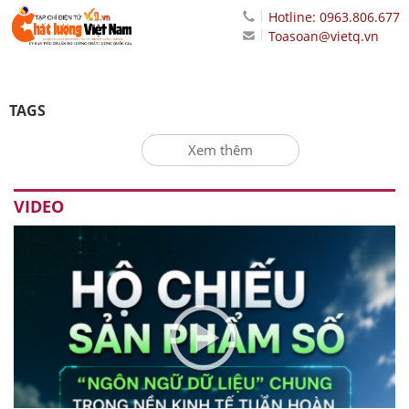
Hotline: 0963.806.677
Toasoan@vietq.vn
TAGS
Xem thêm
VIDEO