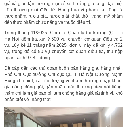
giả và gian lận thương mại có xu hướng gia tăng, đặc biệt
trên thương mại điện tử. Hàng hóa vi phạm trải rộng từ
thực phẩm, rượu bia, nước giải khát, thời trang, mỹ phẩm
đến thực phẩm chức năng và thuốc điều trị.
Trong tháng 11/2025, Chi cục Quản lý thị trường (QLTT)
Hà Nội kiểm tra, xử lý 500 vụ, chuyển cơ quan điều tra 2
vụ. Lũy kế 11 tháng năm 2025, đơn vị này đã xử lý 4.762
vụ, trong đó có 80 vụ chuyển cơ quan điều tra, thu nộp
ngân sách 97,8 tỉ đồng.
Đề cập đến các thủ đoạn buôn bán hàng giả, hàng nhái,
Phó Chi Cục trưởng Chi cục QLTT Hà Nội Dương Mạnh
Hùng cho biết, các đối tượng vi phạm thường nhập khẩu,
gia công, đóng gói, gắn nhãn mác thương hiệu nổi tiếng,
thậm chí làm giả bao bì, tem chống hàng giả rất tinh vi, khó
phân biệt với hàng thật.