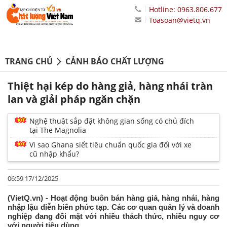
Hotline: 0963.806.677
Toasoan@vietq.vn
TRANG CHỦ
CẢNH BÁO CHẤT LƯỢNG
Thiệt hại kép do hàng giả, hàng nhái tràn
lan và giải pháp ngăn chặn
Nghệ thuật sắp đặt không gian sống có chủ đích
tại The Magnolia
Vì sao Ghana siết tiêu chuẩn quốc gia đối với xe
cũ nhập khẩu?
06:59 17/12/2025
(VietQ.vn) - Hoạt động buôn bán hàng giả, hàng nhái, hàng
nhập lậu diễn biến phức tạp. Các cơ quan quản lý và doanh
nghiệp đang đối mặt với nhiều thách thức, nhiều nguy cơ
với người tiêu dùng.