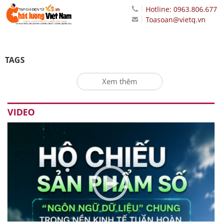
Hotline: 0963.806.677
Toasoan@vietq.vn
TAGS
Xem thêm
VIDEO