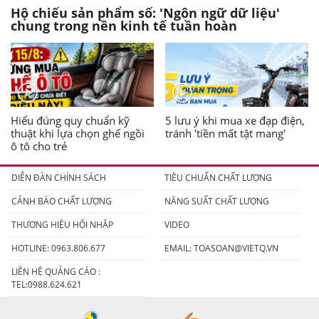
Hộ chiếu sản phẩm số: 'Ngôn ngữ dữ liệu'
chung trong nền kinh tế tuần hoàn
Hiểu đúng quy chuẩn kỹ
5 lưu ý khi mua xe đạp điện,
thuật khi lựa chọn ghế ngồi
tránh 'tiền mất tật mang'
ô tô cho trẻ
DIỄN ĐÀN CHÍNH SÁCH
TIÊU CHUẨN CHẤT LƯỢNG
CẢNH BÁO CHẤT LƯỢNG
NĂNG SUẤT CHẤT LƯỢNG
THƯƠNG HIỆU HỘI NHẬP
VIDEO
HOTLINE: 0963.806.677
EMAIL:
TOASOAN@VIETQ.VN
LIÊN HỆ QUẢNG CÁO :
TEL:0988.624.621