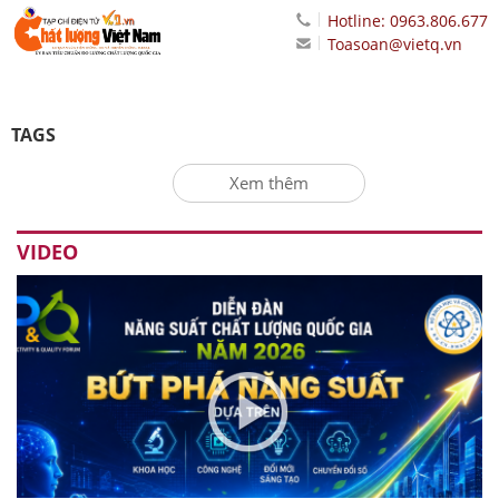
Hotline: 0963.806.677
Toasoan@vietq.vn
TAGS
Xem thêm
VIDEO