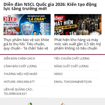
Diễn đàn NSCL Quốc gia 2026: Kiến tạo động
lực tăng trưởng mới
Thực phẩm bảo vệ sức khỏe
Phát hiện kho hàng và máy
giả bị thu hồi: Tiêu chuẩn,
móc sản xuất gần 3,5 tấn mỹ
quy chuẩn - 'lá chắn' bảo vệ
phẩm không có tiêu chuẩn
người tiêu dùng
DIỄN ĐÀN CHÍNH SÁCH
TIÊU CHUẨN CHẤT LƯỢNG
CẢNH BÁO CHẤT LƯỢNG
NĂNG SUẤT CHẤT LƯỢNG
THƯƠNG HIỆU HỘI NHẬP
VIDEO
HOTLINE: 0963.806.677
EMAIL:
TOASOAN@VIETQ.VN
LIÊN HỆ QUẢNG CÁO :
TEL:0988.624.621