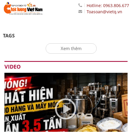
Hotline: 0963.806.677
Toasoan@vietq.vn
TAGS
Xem thêm
VIDEO