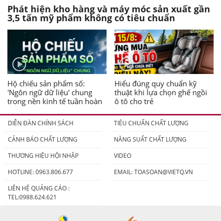
Phát hiện kho hàng và máy móc sản xuất gần
3,5 tấn mỹ phẩm không có tiêu chuẩn
Hộ chiếu sản phẩm số:
Hiểu đúng quy chuẩn kỹ
'Ngôn ngữ dữ liệu' chung
thuật khi lựa chọn ghế ngồi
trong nền kinh tế tuần hoàn
ô tô cho trẻ
DIỄN ĐÀN CHÍNH SÁCH
TIÊU CHUẨN CHẤT LƯỢNG
CẢNH BÁO CHẤT LƯỢNG
NĂNG SUẤT CHẤT LƯỢNG
THƯƠNG HIỆU HỘI NHẬP
VIDEO
HOTLINE: 0963.806.677
EMAIL:
TOASOAN@VIETQ.VN
LIÊN HỆ QUẢNG CÁO :
TEL:0988.624.621