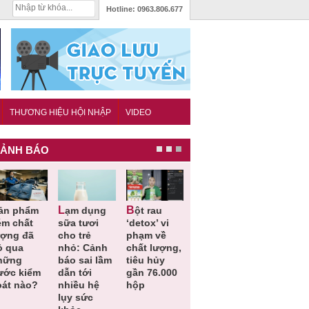
Hotline:
0963.806.677
THƯƠNG HIỆU HỘI NHẬP
VIDEO
ẢNH BÁO
Lạm dụng
Bột rau
Những quy
Thu hồi đồ
ém chất
sữa tươi
‘detox’ vi
định cần
ngủ trẻ e
ượng đã
cho trẻ
phạm về
biết trong
Michley d
ỏ qua
nhỏ: Cảnh
chất lượng,
QCVN
không đá
hững
báo sai lầm
tiêu hủy
25:2025/BCT
ứng tiêu
ước kiểm
dẫn tới
gần 76.000
để hạn chế
chuẩn an
oát nào?
nhiều hệ
hộp
sự cố điện
toàn
lụy sức
khi thi công