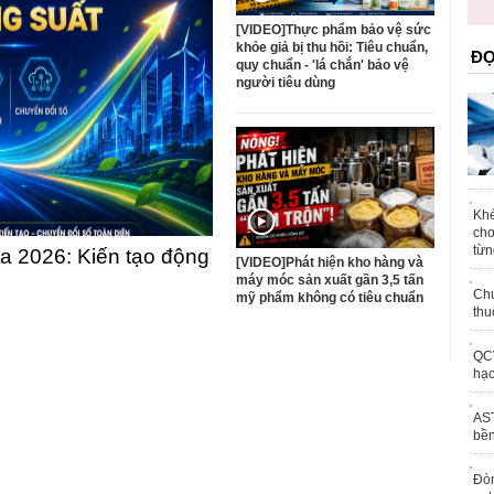
trái phép
[VIDEO]Thực phẩm bảo vệ sức
khỏe giả bị thu hồi: Tiêu chuẩn,
ĐỌ
quy chuẩn - 'lá chắn' bảo vệ
người tiêu dùng
Khé
chơ
từn
 2026: Kiến tạo động
[VIDEO]Phát hiện kho hàng và
máy móc sản xuất gần 3,5 tấn
Chu
mỹ phẩm không có tiêu chuẩn
thu
QCV
hạc
AST
bền
Đòn