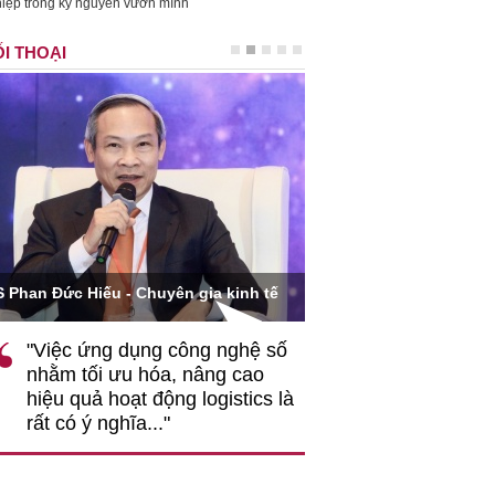
iệp trong kỷ nguyên vươn mình
I THOẠI
Ông Hoàng Quang Phòn
S Phan Đức Hiếu - Chuyên gia kinh tế
VCCI
"Việc ứng dụng công nghệ số
""Theo tôi, cần 
nhằm tối ưu hóa, nâng cao
gốc rễ về nhận
hiệu quả hoạt động logistics là
nghiệp cần coi
rất có ý nghĩa..."
động hài hoà là
triển..."