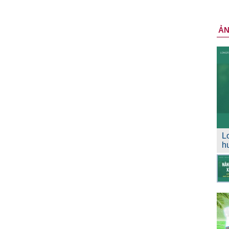
Ả
L
h