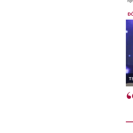
ngh
ĐỐ
ó Viện trưởng
T
ệc phải làm
Việc sử dụng hiệu quả chính
và trên thực tế
sách tài khóa không chỉ mang ý
 hành như tăng
nghĩa hỗ trợ ngắn hạn mà còn
a học công
đóng vai trò tạo nền tảng cho
 các cơ chế
tăng trưởng bền vững dài hạn.
i mới sáng tạo,