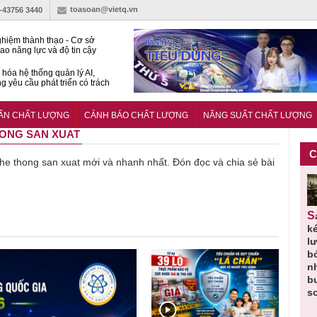
toasoan@vietq.vn
)-43756 3440
hiệm thành thạo - Cơ sở
ao năng lực và độ tin cậy
thí nghiệm
hóa hệ thống quản lý AI,
g yêu cầu phát triển có trách
15:2026/BCA yêu cầu kỹ
Trung tâm sát hạch lái xe
UẨN CHẤT LƯỢNG
CẢNH BÁO CHẤT LƯỢNG
NĂNG SUẤT CHẤT LƯỢNG
 bộ
THONG SAN XUAT
C
ề he thong san xuat mới và nhanh nhất. Đón đọc và chia sẻ bài
Thu hồi
Người tiêu
Cảnh báo
Thu hồi
Sản phẩm
 em
Cao lỏng
dùng cần
sản phẩm
toàn quốc
k
 do
Cảm cúm
cảnh giác
nhập ngoại
và tiêu hủy
l
áp
Bảo
lựa chọn
bị thu hồi
nước rửa
b
u
Phương
thịt lợn đạt
do mất an
tay dạng
n
n
không đạt
tiêu chuẩn
toàn có thể
bọt Layer
b
chất lượng
và an toàn
xuất hiện
Clean do
s
tại Việt Nam
sản xuất