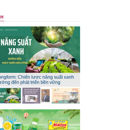
NH
ongform: Chiến lược năng suất xanh
ướng đến phát triển bền vững