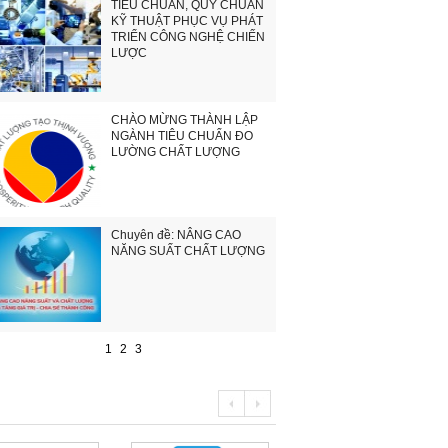
TIÊU CHUẨN, QUY CHUẨN
KỸ THUẬT PHỤC VỤ PHÁT
TRIỂN CÔNG NGHỆ CHIẾN
LƯỢC
CHÀO MỪNG THÀNH LẬP
NGÀNH TIÊU CHUẨN ĐO
LƯỜNG CHẤT LƯỢNG
Chuyên đề: NÂNG CAO
NĂNG SUẤT CHẤT LƯỢNG
1
2
3