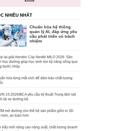
khỏe
C NHIỀU NHẤT
Chuẩn hóa hệ thống
quản lý AI, đáp ứng yêu
cầu phát triển có trách
nhiệm
p lại giải Aerobic Cúp Nestlé MILO 2026: Sân
i học đường giúp học sinh rèn kỹ năng sống qua
g bước nhảy
ẩn hóa từng mắt xích để đảm bảo chất lượng
ốc
N 15:2026/BCA yêu cầu kỹ thuật Trung tâm sát
h lái xe đường bộ
M mở đường cho thế hệ sản phẩm gốm in 3D
 hơn, an toàn hơn
 bẩy mới nâng cao năng suất, chất lượng doanh