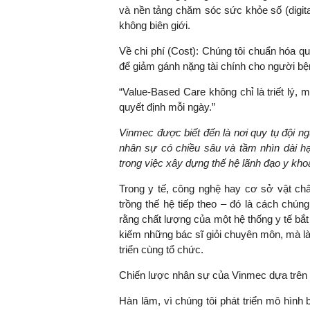
và nền tảng chăm sóc sức khỏe số (digital
không biên giới.
Về chi phí (Cost): Chúng tôi chuẩn hóa qu
để giảm gánh nặng tài chính cho người bệ
“Value-Based Care không chỉ là triết lý,
quyết định mỗi ngày.”
Vinmec được biết đến là nơi quy tụ đội ng
nhân sự có chiều sâu và tầm nhìn dài hạ
trong việc xây dựng thế hệ lãnh đạo y kh
Trong y tế, công nghệ hay cơ sở vật ch
trồng thế hệ tiếp theo – đó là cách chúng
rằng chất lượng của một hệ thống y tế bắt
kiếm những bác sĩ giỏi chuyên môn, mà l
triển cùng tổ chức.
Chiến lược nhân sự của Vinmec dựa trên ba
Hàn lâm, vì chúng tôi phát triển mô hình 