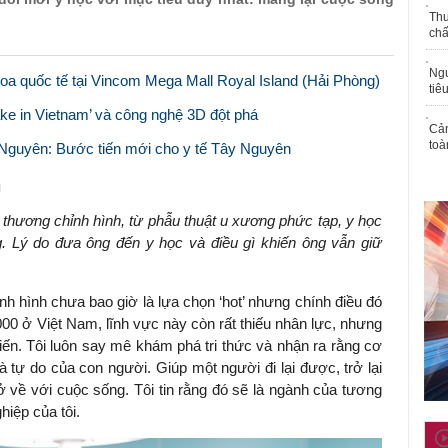
Thu
chấ
Ngư
a quốc tế tại Vincom Mega Mall Royal Island (Hải Phòng)
tiê
ke in Vietnam’ và công nghệ 3D đột phá
Cả
toà
 Nguyên: Bước tiến mới cho y tế Tây Nguyên
g
thương chỉnh hình, từ phẫu thuật u xương phức tạp, y học
ng. Lý do đưa ông đến y học và điều gì khiến ông vẫn giữ
nh hình chưa bao giờ là lựa chọn ‘hot’ nhưng chính điều đó
0 ở Việt Nam, lĩnh vực này còn rất thiếu nhân lực, nhưng
iến. Tôi luôn say mê khám phá tri thức và nhận ra rằng cơ
 tự do của con người. Giúp một người đi lại được, trở lại
rở về với cuộc sống. Tôi tin rằng đó sẽ là ngành của tương
hiệp của tôi.