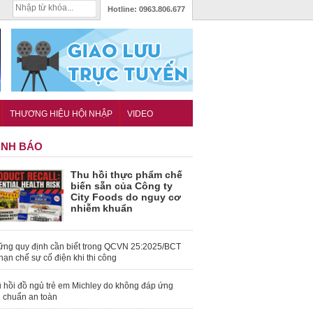
Hotline:
0963.806.677
THƯƠNG HIỆU HỘI NHẬP
VIDEO
NH BÁO
Thu hồi thực phẩm chế
biến sẵn của Công ty
City Foods do nguy cơ
nhiễm khuẩn
ng quy định cần biết trong QCVN 25:2025/BCT
hạn chế sự cố điện khi thi công
 hồi đồ ngủ trẻ em Michley do không đáp ứng
u chuẩn an toàn