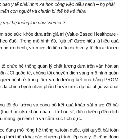
đạo y tế phải nhìn xa hơn công việc điều hành – họ phải
 triển con người và chuẩn bị thế hệ kế thừa.
ong một hệ thống lớn như Vinmec?
m sóc sức khỏe dựa trên giá trị (Value-Based Healthcare -
heo đuổi. Trong mô hình đó, “giá trị” được hiểu là hiệu quả
m người bệnh, và mức độ tiếp cận dịch vụ y tế được tối ưu
 tổ chức hệ thống quản lý chất lượng dựa trên văn hóa an
chuẩn JCI quốc tế, chúng tôi chuyển dịch sang mô hình quản
 người bệnh ở trung tâm và đo lường kết quả bằng PROM
c là chính bệnh nhân phản hồi về mức độ hồi phục và chất
húng tôi đo lường và công bố kết quả khảo sát mức độ hài
(touchpoints) khác nhau – từ bác sĩ, điều dưỡng đến dịch
u mang lại niềm tin và cảm xúc tích cực.
mec đang mở rộng hệ thống ra toàn quốc, giải quyết bài toán
g thời triển khai các chương trình tiếp cận y tế cộng đồng