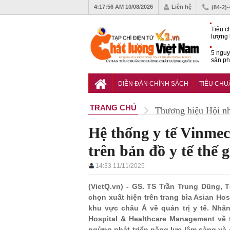
4:17:57 AM
10/08/2026
Liên hệ
(84-2)
Tiêu c
lượng 
nghệ b
5 nguy
sản ph
rủi ro
Những 
dự thả
DIỄN ĐÀN CHÍNH SÁCH
TIÊU CH
TRANG CHỦ
Thương hiệu Hội n
Hệ thống y tế Vinmec
trên bản đồ y tế thế g
14:33 11/11/2025
(VietQ.vn) - GS. TS Trần Trung Dũng,
chọn xuất hiện trên trang bìa Asian Ho
khu vực châu Á về quản trị y tế. Nhân
Hospital & Healthcare Management về t
ngừng phát triển năng lực lâm sàng và 