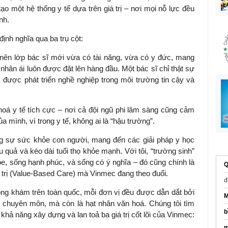
tạo một hệ thống y tế dựa trên giá trị – nơi mọi nỗ lực đều
nh.
định nghĩa qua ba trụ cột:
o nên lớp bác sĩ mới vừa có tài năng, vừa có y đức, mang
hân ái luôn được đặt lên hàng đầu. Một bác sĩ chỉ thật sự
 được phát triển nghề nghiệp trong môi trường tin cậy và
hoá y tế tích cực – nơi cả đội ngũ phi lâm sàng cũng cảm
a mình, vì trong y tế, không ai là “hậu trường”.
g sự sức khỏe con người, mang đến các giải pháp y học
ệu quả và kéo dài tuổi thọ khỏe mạnh. Với tôi, “trường sinh”
ỏe, sống hạnh phúc, và sống có ý nghĩa – đó cũng chính là
Q
á trị (Value-Based Care) mà Vinmec đang theo đuổi.
đ
òng khám trên toàn quốc, mỗi đơn vị đều được dẫn dắt bởi
M
i chuyên môn, mà còn là hạt nhân văn hoá. Chúng tôi tìm
b
khả năng xây dựng và lan toả ba giá trị cốt lõi của Vinmec:
m