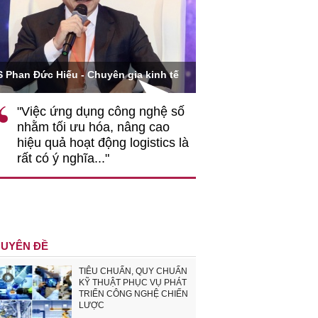
Ông Hoàng Quang Phòn
S Phan Đức Hiếu - Chuyên gia kinh tế
VCCI
"Việc ứng dụng công nghệ số
""Theo tôi, cần 
nhằm tối ưu hóa, nâng cao
gốc rễ về nhận
hiệu quả hoạt động logistics là
nghiệp cần coi
rất có ý nghĩa..."
động hài hoà là
triển..."
UYÊN ĐỀ
TIÊU CHUẨN, QUY CHUẨN
KỸ THUẬT PHỤC VỤ PHÁT
TRIỂN CÔNG NGHỆ CHIẾN
LƯỢC