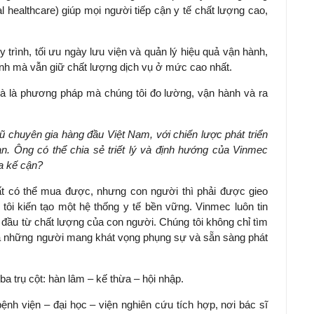
 healthcare) giúp mọi người tiếp cận y tế chất lượng cao,
y trình, tối ưu ngày lưu viện và quản lý hiệu quả vận hành,
nh mà vẫn giữ chất lượng dịch vụ ở mức cao nhất.
 mà là phương pháp mà chúng tôi đo lường, vận hành và ra
ũ chuyên gia hàng đầu Việt Nam, với chiến lược phát triển
n. Ông có thể chia sẻ triết lý và định hướng của Vinmec
oa kế cận?
ất có thể mua được, nhưng con người thì phải được gieo
 tôi kiến tạo một hệ thống y tế bền vững. Vinmec luôn tin
 đầu từ chất lượng của con người. Chúng tôi không chỉ tìm
à những người mang khát vọng phụng sự và sẵn sàng phát
 trụ cột: hàn lâm – kế thừa – hội nhập.
bệnh viện – đại học – viện nghiên cứu tích hợp, nơi bác sĩ