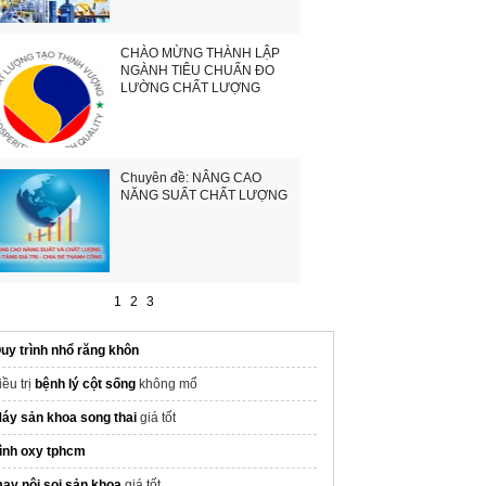
CHÀO MỪNG THÀNH LẬP
NGÀNH TIÊU CHUẨN ĐO
LƯỜNG CHẤT LƯỢNG
Chuyên đề: NÂNG CAO
NĂNG SUẤT CHẤT LƯỢNG
1
2
3
uy trình nhổ răng khôn
iều trị
bệnh lý cột sống
không mổ
áy sản khoa song thai
giá tốt
ình oxy tphcm
ay nội soi sản khoa
giá tốt