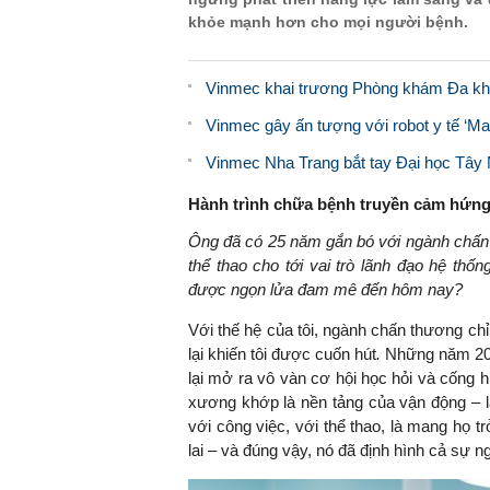
khỏe mạnh hơn cho mọi người bệnh.
Vinmec khai trương Phòng khám Đa kho
Vinmec gây ấn tượng với robot y tế ‘Ma
Vinmec Nha Trang bắt tay Đại học Tây
Hành trình chữa bệnh truyền cảm hứn
Ông đã có 25 năm gắn bó với ngành chấn 
thể thao cho tới vai trò lãnh đạo hệ thố
được ngọn lửa đam mê đến hôm nay?
Với thế hệ của tôi, ngành chấn thương chỉ
lại khiến tôi được cuốn hút
.
Những năm 200
lại mở ra vô vàn cơ hội học hỏi và cống h
xương khớp là nền tảng của vận động – là
với công việc, với thể thao, là mang họ t
lai – và đúng vậy, nó đã định hình cả sự ng