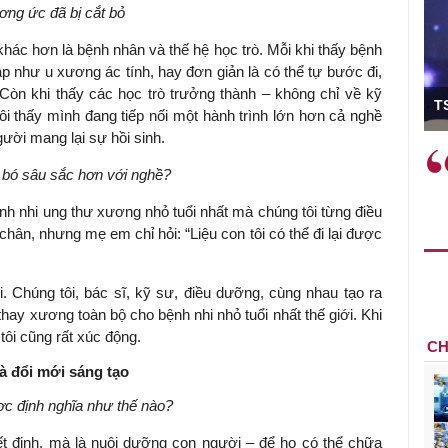
ơng ức đã bị cắt bỏ
khác hơn là bệnh nhân và thế hệ học trò. Mỗi khi thấy bệnh
 như u xương ác tính, hay đơn giản là có thể tự bước đi,
ó Viện trưởng
Còn khi thấy các học trò trưởng thành – không chỉ về kỹ
T
ôi thấy mình đang tiếp nối một hành trình lớn hơn cả nghề
ười mang lại sự hồi sinh.
ệc phải làm
Việc sử dụng hiệu quả chính
 bó sâu sắc hơn với nghề?
và trên thực tế
sách tài khóa không chỉ mang ý
 hành như tăng
nghĩa hỗ trợ ngắn hạn mà còn
h nhi ung thư xương nhỏ tuổi nhất mà chúng tôi từng điều
a học công
đóng vai trò tạo nền tảng cho
chân, nhưng mẹ em chỉ hỏi: “Liệu con tôi có thể đi lại được
 các cơ chế
tăng trưởng bền vững dài hạn.
i mới sáng tạo,
. Chúng tôi, bác sĩ, kỹ sư, điều dưỡng, cùng nhau tạo ra
thay xương toàn bộ cho bệnh nhi nhỏ tuổi nhất thế giới. Khi
i cũng rất xúc động.
CH
 đổi mới sáng tạo
ợc định nghĩa như thế nào?
yết định, mà là nuôi dưỡng con người – để họ có thể chữa