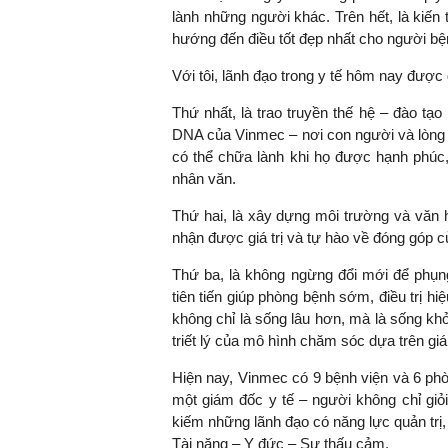
lành những người khác. Trên hết, là kiến 
hướng đến điều tốt đẹp nhất cho người bệ
Với tôi, lãnh đạo trong y tế hôm nay được 
Thứ nhất, là trao truyền thế hệ – đào tạ
DNA của Vinmec – nơi con người và lòng n
có thể chữa lành khi họ được hạnh phúc,
nhân văn.
Thứ hai, là xây dựng môi trường và văn 
nhận được giá trị và tự hào về đóng góp củ
Thứ ba, là không ngừng đổi mới để phụn
tiên tiến giúp phòng bệnh sớm, điều trị hi
không chỉ là sống lâu hơn, mà là sống kh
triết lý của mô hình chăm sóc dựa trên gi
Hiện nay, Vinmec có 9 bệnh viện và 6 ph
một giám đốc y tế – người không chỉ giỏ
kiếm những lãnh đạo có năng lực quản trị, 
Tài năng – Y đức – Sự thấu cảm.