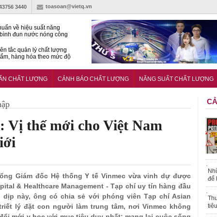
toasoan@vietq.vn
-43756 3440
huẩn về hiệu suất năng
bình đun nước nóng công
ơm nhiệt
ên tắc quản lý chất lượng
ẩm, hàng hóa theo mức độ
điểm mới đáng chú ý trong
o Luật Đo lường sửa đổi
UẨN CHẤT LƯỢNG
CẢNH BÁO CHẤT LƯỢNG
NĂNG SUẤT CHẤT LƯỢNG
CẢ
hập
: Vị thế mới cho Việt Nam
iới
Nhữ
 Tổng Giám đốc Hệ thống Y tế Vinmec vừa vinh dự được
để 
spital & Healthcare Management - Tạp chí uy tín hàng đầu
 dịp này, ông có chia sẻ với phóng viên Tạp chí Asian
Thu
riết lý đặt con người làm trung tâm, nơi Vinmec không
tiê
đổi mới y học với mục tiêu duy nhất: mang lại cuộc sống