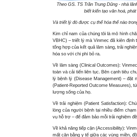
Theo GS. TS Trần Trung Dũng - nhà lãnh 
biết kiến tạo văn hoá, phát
Và triết lý đó được cụ thể hóa thế nào tr
Kim chỉ nam của chúng tôi là mô hình chă
VBHC) – triết lý mà Vinmec đã kiên định t
tổng hợp của kết quả lâm sàng, trải nghiệ
hóa so với chi phí bỏ ra.
Về lâm sàng (Clinical Outcomes): Vinmec
toàn và cải tiến liên tục. Bên cạnh tiêu 
lý bệnh lý (Disease Management) – đặt
(Patient-Reported Outcome Measures), tứ
lượng sống của họ.
Về trải nghiệm (Patient Satisfaction): C
lòng của người bệnh tại nhiều điểm chạm 
vụ hỗ trợ – để đảm bảo mỗi trải nghiệm đề
Về khả năng tiếp cận (Accessibility): Vin
mất cân bằng y tế giữa các vùng miền, đồn