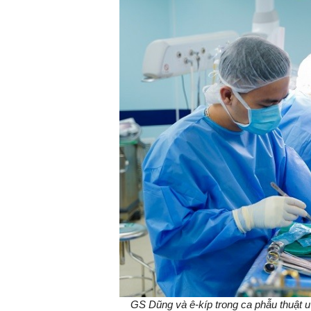
GS Dũng và ê-kíp trong ca phẫu thuật u 