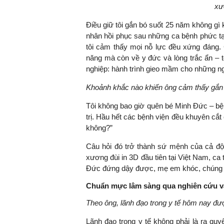
xư
Điều giữ tôi gắn bó suốt 25 năm không gì 
nhân hồi phục sau những ca bệnh phức tạp
TS. Nguyễn Đức Độ - Ph
tôi cảm thấy mọi nỗ lực đều xứng đáng. 
Viện Kinh tế Tài chính
năng mà còn về y đức và lòng trắc ẩn – t
nghiệp: hành trình gieo mầm cho những ng
"Có rất nhiều vi
Khoảnh khắc nào khiến ông cảm thấy gắn
ngay từ bây giờ 
đang được tiến
Tôi không bao giờ quên bé Minh Đức – bện
đầu tư cho kho
trị. Hầu hết các bệnh viện đều khuyên cắt 
nghệ; ban hành
không?”
khuyến khích đổ
khởi nghiệp..."
Câu hỏi đó trở thành sứ mệnh của cả đội
xương đùi in 3D đầu tiên tại Việt Nam, ca 
Đức đứng dậy được, mẹ em khóc, chúng tô
Chuẩn mực lâm sàng qua nghiên cứu và
Theo ông, lãnh đạo trong y tế hôm nay đư
Lãnh đạo trong y tế không phải là ra qu