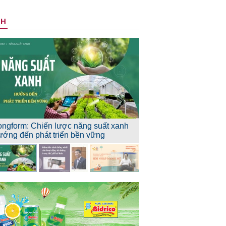
NH
ongform: Chiến lược năng suất xanh
ướng đến phát triển bền vững