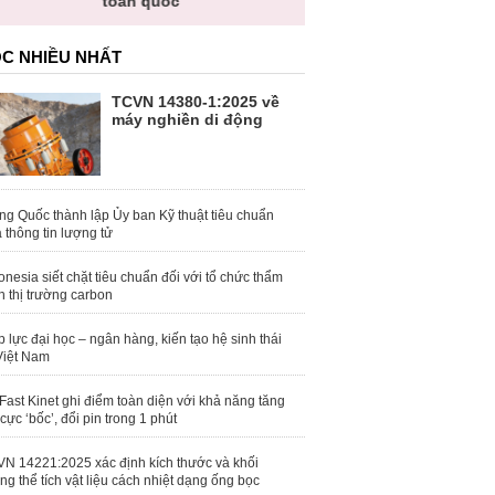
toàn quốc
C NHIỀU NHẤT
TCVN 14380-1:2025 về
máy nghiền di động
ng Quốc thành lập Ủy ban Kỹ thuật tiêu chuẩn
 thông tin lượng tử
onesia siết chặt tiêu chuẩn đối với tổ chức thẩm
h thị trường carbon
 lực đại học – ngân hàng, kiến tạo hệ sinh thái
Việt Nam
Fast Kinet ghi điểm toàn diện với khả năng tăng
 cực ‘bốc’, đổi pin trong 1 phút
N 14221:2025 xác định kích thước và khối
ng thể tích vật liệu cách nhiệt dạng ống bọc