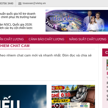
toasoan@vietq.vn
-43756 3440
huẩn quốc gia hỗ trợ doanh
 chinh phục thị trường halal
àn NSCL Quốc gia 2026:
ình các trụ cột chiến lược
iển trong thời đại mới
ễn ra Diễn đàn Năng suất
ượng Quốc gia năm 2026
UẨN CHẤT LƯỢNG
CẢNH BÁO CHẤT LƯỢNG
NĂNG SUẤT CHẤT LƯỢNG
 NHIEM CHAT CAM
C
về heo nhiem chat cam mới và nhanh nhất. Đón đọc và chia sẻ
Cảnh báo
Thu hồi
Sản phẩm
Lạm dụng
Bột rau
n
sản phẩm
toàn quốc
kém chất
sữa tươi
‘d
ác
nhập ngoại
và tiêu hủy
lượng đã
cho trẻ
p
n
bị thu hồi
nước rửa
bỏ qua
nhỏ: Cảnh
c
 đạt
do mất an
tay dạng
những
báo sai lầm
ti
uẩn
toàn có thể
bọt Layer
bước kiểm
dẫn tới
g
àn
xuất hiện
Clean do
soát nào?
nhiều hệ
h
tại Việt Nam
sản xuất
lụy sức