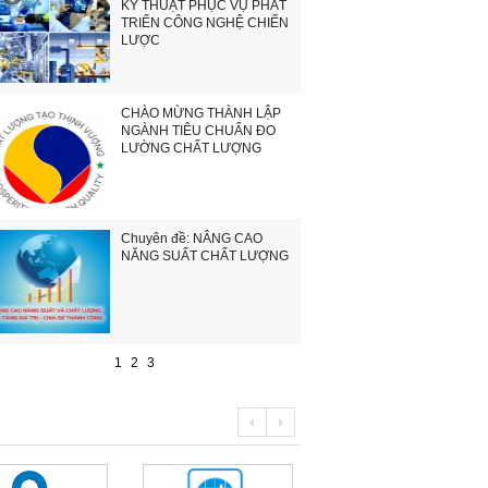
KỸ THUẬT PHỤC VỤ PHÁT
TRIỂN CÔNG NGHỆ CHIẾN
LƯỢC
CHÀO MỪNG THÀNH LẬP
NGÀNH TIÊU CHUẨN ĐO
LƯỜNG CHẤT LƯỢNG
Chuyên đề: NÂNG CAO
NĂNG SUẤT CHẤT LƯỢNG
1
2
3