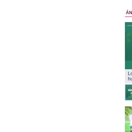
Ả
L
h