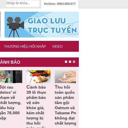
Hotline:
0963.806.677
THƯƠNG HIỆU HỘI NHẬP
VIDEO
ẢNH BÁO
Cảnh báo
Thu hồi
Thu hồi
Người tiêu
etox’ vi
39 lô thực
toàn quốc
Cao lỏng
dùng cần
hạm về
phẩm bảo
sản phẩm
Cảm cúm
cảnh giác
hất lượng,
vệ sức
tắm gội
Bảo
lựa chọn
êu hủy
khỏe giả,
Oatrum và
Phương
thịt lợn đ
ần 76.000
kém chất
Tabame Pro
không đạt
tiêu chuẩ
ộp
lượng bị
không đạt
chất lượng
và an toà
thu hồi
chất lượng