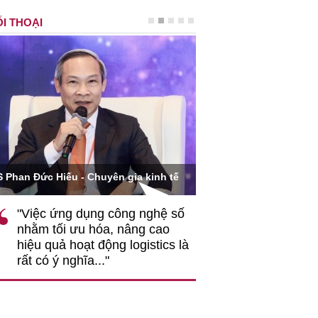
I THOẠI
Ông Hoàng Quang Phòn
S Phan Đức Hiếu - Chuyên gia kinh tế
VCCI
"Việc ứng dụng công nghệ số
""Theo tôi, cần 
nhằm tối ưu hóa, nâng cao
gốc rễ về nhận
hiệu quả hoạt động logistics là
nghiệp cần coi
rất có ý nghĩa..."
động hài hoà là
triển..."