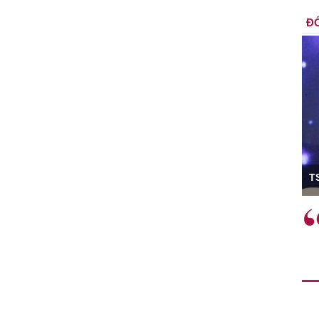
ĐỐ
ó Viện trưởng
T
ệc phải làm
Việc sử dụng hiệu quả chính
và trên thực tế
sách tài khóa không chỉ mang ý
 hành như tăng
nghĩa hỗ trợ ngắn hạn mà còn
a học công
đóng vai trò tạo nền tảng cho
 các cơ chế
tăng trưởng bền vững dài hạn.
i mới sáng tạo,