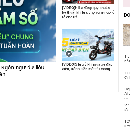
trái phép
khỏe
[VIDEO]Hiểu đúng quy chuẩn
kỹ thuật khi lựa chọn ghế ngồi ô
ĐỌ
tô cho trẻ
Tru
hóa
[VIDEO]5 lưu ý khi mua xe đạp
'Ngôn ngữ dữ liệu'
điện, tránh 'tiền mất tật mang'
Ind
oàn
địn
Hợp
AI 
Vin
tốc
TCV
lượ