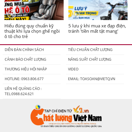
Hiểu đúng quy chuẩn kỹ
5 lưu ý khi mua xe đạp điện,
thuật khi lựa chọn ghế ngồi
tránh 'tiền mất tật mang'
ô tô cho trẻ
DIỄN ĐÀN CHÍNH SÁCH
TIÊU CHUẨN CHẤT LƯỢNG
CẢNH BÁO CHẤT LƯỢNG
NĂNG SUẤT CHẤT LƯỢNG
THƯƠNG HIỆU HỘI NHẬP
VIDEO
HOTLINE: 0963.806.677
EMAIL:
TOASOAN@VIETQ.VN
LIÊN HỆ QUẢNG CÁO :
TEL:0988.624.621