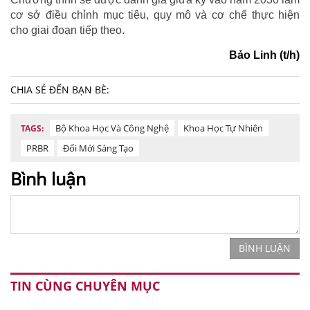
cơ sở điều chỉnh mục tiêu, quy mô và cơ chế thực hiện
cho giai đoạn tiếp theo.
Bảo Linh (t/h)
CHIA SẺ ĐẾN BẠN BÈ:
Bộ Khoa Học Và Công Nghệ
Khoa Học Tự Nhiên
TAGS:
PRBR
Đổi Mới Sáng Tạo
Bình luận
BÌNH LUẬN
TIN CÙNG CHUYÊN MỤC