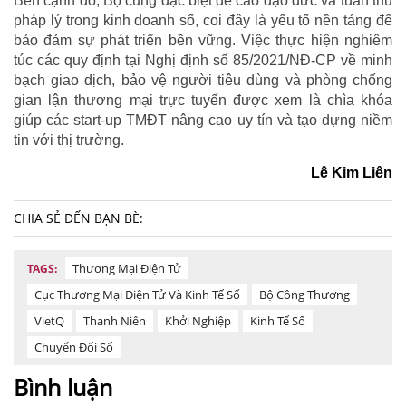
Bên cạnh đó, Bộ cũng đặc biệt đề cao đạo đức và tuân thủ
pháp lý trong kinh doanh số, coi đây là yếu tố nền tảng để
bảo đảm sự phát triển bền vững. Việc thực hiện nghiêm
túc các quy định tại Nghị định số 85/2021/NĐ-CP về minh
bạch giao dịch, bảo vệ người tiêu dùng và phòng chống
gian lận thương mại trực tuyến được xem là chìa khóa
giúp các start-up TMĐT nâng cao uy tín và tạo dựng niềm
tin với thị trường.
Lê Kim Liên
CHIA SẺ ĐẾN BẠN BÈ:
Thương Mại Điện Tử
TAGS:
Cục Thương Mại Điện Tử Và Kinh Tế Số
Bộ Công Thương
VietQ
Thanh Niên
Khởi Nghiệp
Kinh Tế Số
Chuyển Đổi Số
Bình luận