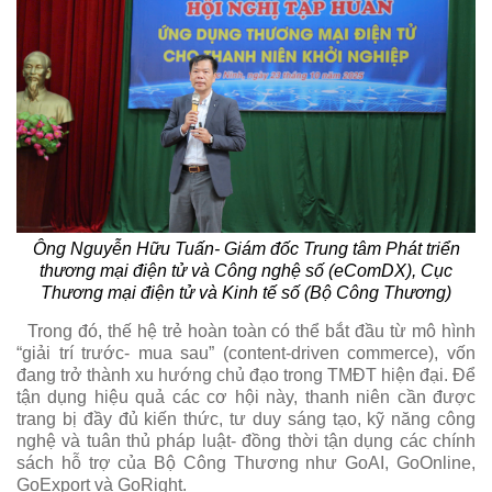
Ông Nguyễn Hữu Tuấn- Giám đốc Trung tâm Phát triển
thương mại điện tử và Công nghệ số (eComDX), Cục
Thương mại điện tử và Kinh tế số (Bộ Công Thương)
Trong đó, thế hệ trẻ hoàn toàn có thể bắt đầu từ mô hình
“giải trí trước- mua sau” (content-driven commerce), vốn
đang trở thành xu hướng chủ đạo trong TMĐT hiện đại. Để
tận dụng hiệu quả các cơ hội này, thanh niên cần được
trang bị đầy đủ kiến thức, tư duy sáng tạo, kỹ năng công
nghệ và tuân thủ pháp luật- đồng thời tận dụng các chính
sách hỗ trợ của Bộ Công Thương như GoAI, GoOnline,
GoExport và GoRight.