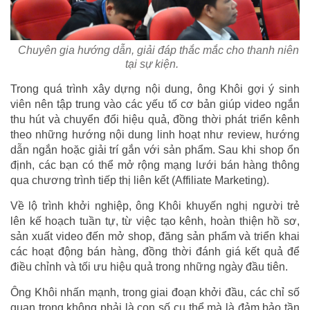
Chuyên gia hướng dẫn, giải đáp thắc mắc cho thanh niên
tại sự kiện.
Trong quá trình xây dựng nội dung, ông Khôi gợi ý sinh
viên nên tập trung vào các yếu tố cơ bản giúp video ngắn
thu hút và chuyển đổi hiệu quả, đồng thời phát triển kênh
theo những hướng nội dung linh hoạt như review, hướng
dẫn ngắn hoặc giải trí gắn với sản phẩm. Sau khi shop ổn
định, các bạn có thể mở rộng mạng lưới bán hàng thông
qua chương trình tiếp thị liên kết (Affiliate Marketing).
Về lộ trình khởi nghiệp, ông Khôi khuyến nghị người trẻ
lên kế hoạch tuần tự, từ việc tạo kênh, hoàn thiện hồ sơ,
sản xuất video đến mở shop, đăng sản phẩm và triển khai
các hoạt động bán hàng, đồng thời đánh giá kết quả để
điều chỉnh và tối ưu hiệu quả trong những ngày đầu tiên.
Ông Khôi nhấn mạnh, trong giai đoạn khởi đầu, các chỉ số
quan trọng không phải là con số cụ thể mà là đảm bảo tần