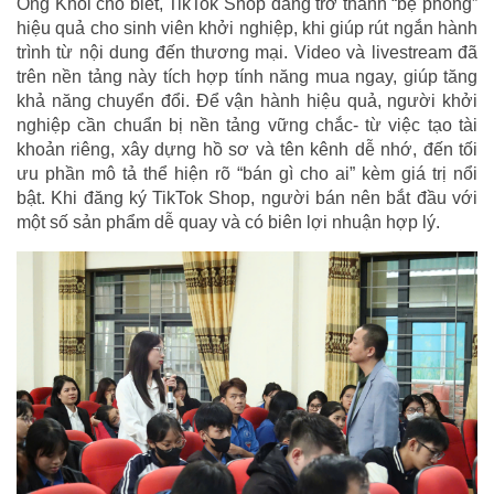
Ông Khôi cho biết, TikTok Shop đang trở thành “bệ phóng”
hiệu quả cho sinh viên khởi nghiệp, khi giúp rút ngắn hành
trình từ nội dung đến thương mại. Video và livestream đã
trên nền tảng này tích hợp tính năng mua ngay, giúp tăng
khả năng chuyển đổi. Để vận hành hiệu quả, người khởi
nghiệp cần chuẩn bị nền tảng vững chắc- từ việc tạo tài
khoản riêng, xây dựng hồ sơ và tên kênh dễ nhớ, đến tối
ưu phần mô tả thể hiện rõ “bán gì cho ai” kèm giá trị nổi
bật. Khi đăng ký TikTok Shop, người bán nên bắt đầu với
một số sản phẩm dễ quay và có biên lợi nhuận hợp lý.