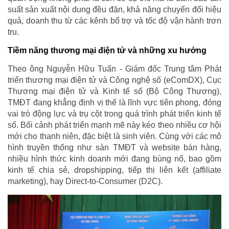
suất sản xuất nội dung đều đặn, khả năng chuyển đổi hiệu
quả, doanh thu từ các kênh bổ trợ và tốc độ vận hành trơn
tru.
Tiềm năng thương mại điện tử và những xu hướng
Theo ông Nguyễn Hữu Tuấn - Giám đốc Trung tâm Phát
triển thương mại điện tử và Công nghệ số (eComDX), Cục
Thương mại điện tử và Kinh tế số (Bộ Công Thương),
TMĐT đang khẳng định vị thế là lĩnh vực tiên phong, đóng
vai trò động lực và trụ cột trong quá trình phát triển kinh tế
số. Bối cảnh phát triển mạnh mẽ này kéo theo nhiều cơ hội
mới cho thanh niên, đặc biệt là sinh viên. Cùng với các mô
hình truyền thống như sàn TMĐT và website bán hàng,
nhiều hình thức kinh doanh mới đang bùng nổ, bao gồm
kinh tế chia sẻ, dropshipping, tiếp thị liên kết (affiliate
marketing), hay Direct-to-Consumer (D2C).