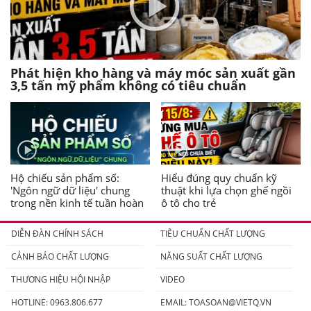
Phát hiện kho hàng và máy móc sản xuất gần
3,5 tấn mỹ phẩm không có tiêu chuẩn
Hộ chiếu sản phẩm số:
Hiểu đúng quy chuẩn kỹ
'Ngôn ngữ dữ liệu' chung
thuật khi lựa chọn ghế ngồi
trong nền kinh tế tuần hoàn
ô tô cho trẻ
DIỄN ĐÀN CHÍNH SÁCH
TIÊU CHUẨN CHẤT LƯỢNG
CẢNH BÁO CHẤT LƯỢNG
NĂNG SUẤT CHẤT LƯỢNG
THƯƠNG HIỆU HỘI NHẬP
VIDEO
HOTLINE: 0963.806.677
EMAIL:
TOASOAN@VIETQ.VN