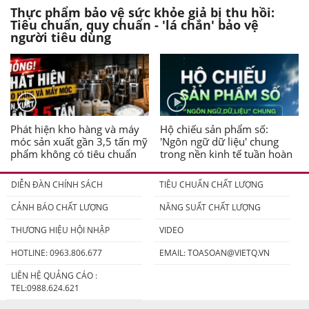
Thực phẩm bảo vệ sức khỏe giả bị thu hồi:
Tiêu chuẩn, quy chuẩn - 'lá chắn' bảo vệ
người tiêu dùng
Phát hiện kho hàng và máy
Hộ chiếu sản phẩm số:
móc sản xuất gần 3,5 tấn mỹ
'Ngôn ngữ dữ liệu' chung
phẩm không có tiêu chuẩn
trong nền kinh tế tuần hoàn
DIỄN ĐÀN CHÍNH SÁCH
TIÊU CHUẨN CHẤT LƯỢNG
CẢNH BÁO CHẤT LƯỢNG
NĂNG SUẤT CHẤT LƯỢNG
THƯƠNG HIỆU HỘI NHẬP
VIDEO
HOTLINE: 0963.806.677
EMAIL:
TOASOAN@VIETQ.VN
LIÊN HỆ QUẢNG CÁO :
TEL:0988.624.621