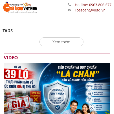
Hotline: 0963.806.677
Toasoan@vietq.vn
TAGS
Xem thêm
VIDEO