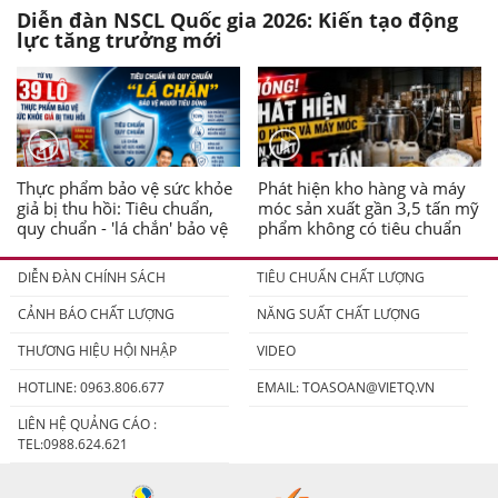
Diễn đàn NSCL Quốc gia 2026: Kiến tạo động
lực tăng trưởng mới
Thực phẩm bảo vệ sức khỏe
Phát hiện kho hàng và máy
giả bị thu hồi: Tiêu chuẩn,
móc sản xuất gần 3,5 tấn mỹ
quy chuẩn - 'lá chắn' bảo vệ
phẩm không có tiêu chuẩn
người tiêu dùng
DIỄN ĐÀN CHÍNH SÁCH
TIÊU CHUẨN CHẤT LƯỢNG
CẢNH BÁO CHẤT LƯỢNG
NĂNG SUẤT CHẤT LƯỢNG
THƯƠNG HIỆU HỘI NHẬP
VIDEO
HOTLINE: 0963.806.677
EMAIL:
TOASOAN@VIETQ.VN
LIÊN HỆ QUẢNG CÁO :
TEL:0988.624.621