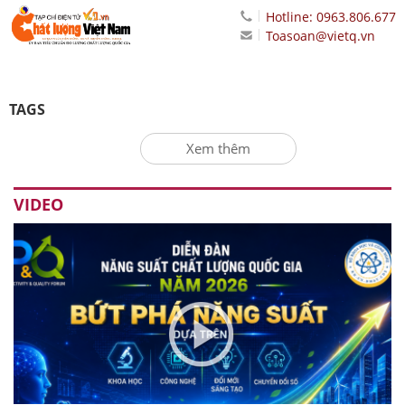
Hotline: 0963.806.677
Toasoan@vietq.vn
TAGS
Xem thêm
VIDEO