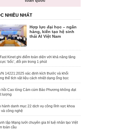
toàn quốc
C NHIỀU NHẤT
Hợp lực đại học – ngân
hàng, kiến tạo hệ sinh
thái AI Việt Nam
Fast Kinet ghi điểm toàn diện với khả năng tăng
 cực ‘bốc’, đổi pin trong 1 phút
N 14221:2025 xác định kích thước và khối
ng thể tích vật liệu cách nhiệt dạng ống bọc
 hồi Cao lỏng Cảm cúm Bảo Phương không đạt
t lượng
 hành danh mục 22 dịch vụ công lĩnh vực khoa
 và công nghệ
nh lập Mạng lưới chuyên gia trí tuệ nhân tạo Việt
 toàn cầu