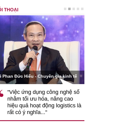
I THOẠI
Ông Hoàng Quang Phòn
S Phan Đức Hiếu - Chuyên gia kinh tế
VCCI
"Việc ứng dụng công nghệ số
""Theo tôi, cần 
nhằm tối ưu hóa, nâng cao
gốc rễ về nhận
hiệu quả hoạt động logistics là
nghiệp cần coi
rất có ý nghĩa..."
động hài hoà là
triển..."