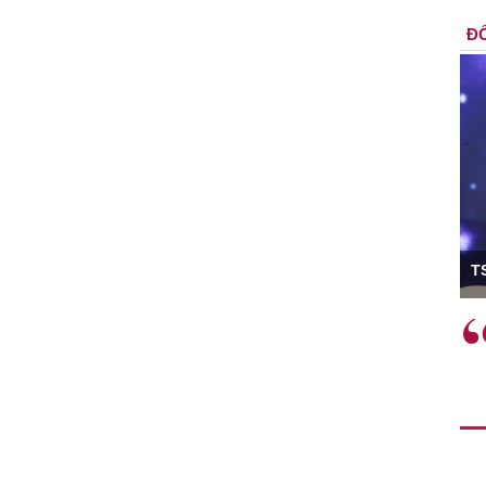
ĐỐ
ó Viện trưởng
T
ệc phải làm
Việc sử dụng hiệu quả chính
và trên thực tế
sách tài khóa không chỉ mang ý
 hành như tăng
nghĩa hỗ trợ ngắn hạn mà còn
a học công
đóng vai trò tạo nền tảng cho
 các cơ chế
tăng trưởng bền vững dài hạn.
i mới sáng tạo,