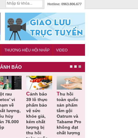
Hotline:
0963.806.677
THƯƠNG HIỆU HỘI NHẬP
VIDEO
ẢNH BÁO
Cảnh báo
Thu hồi
Thu hồi
Người tiêu
etox’ vi
39 lô thực
toàn quốc
Cao lỏng
dùng cần
hạm về
phẩm bảo
sản phẩm
Cảm cúm
cảnh giác
hất lượng,
vệ sức
tắm gội
Bảo
lựa chọn
êu hủy
khỏe giả,
Oatrum và
Phương
thịt lợn đ
ần 76.000
kém chất
Tabame Pro
không đạt
tiêu chuẩ
ộp
lượng bị
không đạt
chất lượng
và an toà
thu hồi
chất lượng