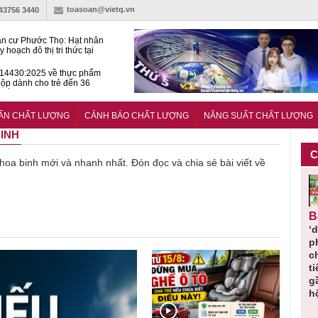
toasoan@vietq.vn
-43756 3440
n cư Phước Thọ: Hạt nhân
 hoạch đô thị tri thức tại
Long
14430:2025 về thực phẩm
ộp dành cho trẻ đến 36
tuổi
huẩn mới đánh giá khả năng
nứt của hỗn hợp bê tông
UẨN CHẤT LƯỢNG
CẢNH BÁO CHẤT LƯỢNG
NĂNG SUẤT CHẤT LƯỢNG
BINH
C
ề hoa binh mới và nhanh nhất. Đón đọc và chia sẻ bài viết về
Cảnh báo
Thu hồi
Sản phẩm
Lạm dụng
Bột rau
n
sản phẩm
toàn quốc
kém chất
sữa tươi
‘d
ác
nhập ngoại
và tiêu hủy
lượng đã
cho trẻ
p
n
bị thu hồi
nước rửa
bỏ qua
nhỏ: Cảnh
c
 đạt
do mất an
tay dạng
những
báo sai lầm
ti
uẩn
toàn có thể
bọt Layer
bước kiểm
dẫn tới
g
àn
xuất hiện
Clean do
soát nào?
nhiều hệ
h
tại Việt Nam
sản xuất
lụy sức