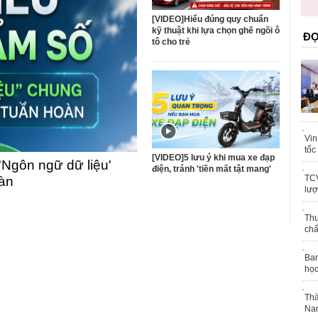
trái phép
khỏe
[VIDEO]Hiểu đúng quy chuẩn
kỹ thuật khi lựa chọn ghế ngồi ô
ĐỌ
tô cho trẻ
Vin
tốc
[VIDEO]5 lưu ý khi mua xe đạp
'Ngôn ngữ dữ liệu'
điện, tránh 'tiền mất tật mang'
TCV
oàn
lượ
Thu
chấ
Ban
học
Thà
Nam