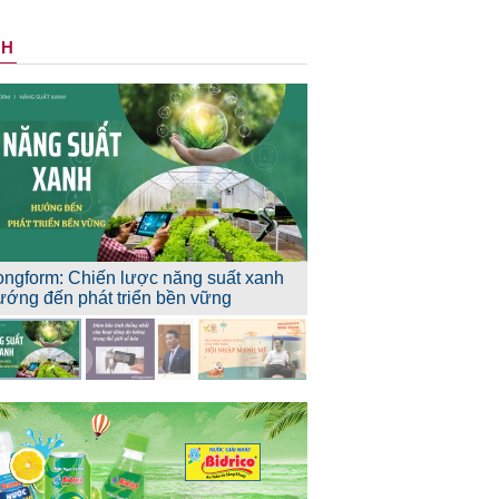
NH
ongform: Chiến lược năng suất xanh
ướng đến phát triển bền vững