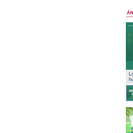
Ả
L
h