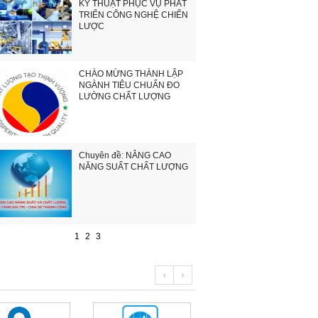
KỸ THUẬT PHỤC VỤ PHÁT
TRIỂN CÔNG NGHỆ CHIẾN
LƯỢC
CHÀO MỪNG THÀNH LẬP
NGÀNH TIÊU CHUẨN ĐO
LƯỜNG CHẤT LƯỢNG
Chuyên đề: NÂNG CAO
NĂNG SUẤT CHẤT LƯỢNG
1
2
3