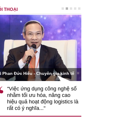
I THOẠI
Ông Hoàng Quang Phòn
S Phan Đức Hiếu - Chuyên gia kinh tế
VCCI
"Việc ứng dụng công nghệ số
""Theo tôi, cần 
nhằm tối ưu hóa, nâng cao
gốc rễ về nhận
hiệu quả hoạt động logistics là
nghiệp cần coi
rất có ý nghĩa..."
động hài hoà là
triển..."