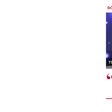
ĐỐ
ó Viện trưởng
T
ệc phải làm
Việc sử dụng hiệu quả chính
và trên thực tế
sách tài khóa không chỉ mang ý
 hành như tăng
nghĩa hỗ trợ ngắn hạn mà còn
a học công
đóng vai trò tạo nền tảng cho
 các cơ chế
tăng trưởng bền vững dài hạn.
i mới sáng tạo,