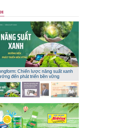
NH
ongform: Chiến lược năng suất xanh
ướng đến phát triển bền vững