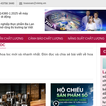
toasoan@vietq.vn
)-43756 3440
14380-1:2025 về máy
 di động
 nghiệp thực phẩm Ba Lan
ở rộng thị trường tại Việt
huẩn quốc gia hỗ trợ doanh
 chinh phục thị trường halal
UẨN CHẤT LƯỢNG
CẢNH BÁO CHẤT LƯỢNG
NĂNG SUẤT CHẤT LƯỢNG
LOC
C
ề hoa loc mới và nhanh nhất. Đón đọc và chia sẻ bài viết về hoa
Cảnh báo
Thu hồi
Sản phẩm
Lạm dụng
Bột
ần
sản phẩm
toàn quốc
kém chất
sữa tươi
‘
iác
nhập ngoại
và tiêu hủy
lượng đã
cho trẻ
ọn
bị thu hồi
nước rửa
bỏ qua
nhỏ: Cảnh
n đạt
do mất an
tay dạng
những
báo sai lầm
huẩn
toàn có thể
bọt Layer
bước kiểm
dẫn tới
oàn
xuất hiện
Clean do
soát nào?
nhiều hệ
tại Việt Nam
sản xuất
lụy sức