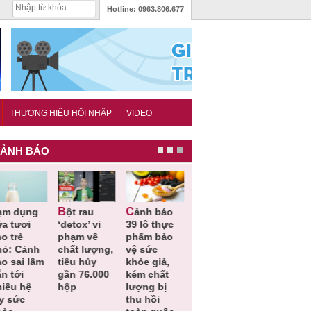
Hotline:
0963.806.677
THƯƠNG HIỆU HỘI NHẬP
VIDEO
ẢNH BÁO
 rau
Cảnh báo
Thu hồi
Thu hồi
Người tiêu
detox’ vi
39 lô thực
toàn quốc
Cao lỏng
dùng cầ
phạm về
phẩm bảo
sản phẩm
Cảm cúm
cảnh giá
chất lượng,
vệ sức
tắm gội
Bảo
lựa chọn
tiêu hủy
khỏe giả,
Oatrum và
Phương
thịt lợn 
gần 76.000
kém chất
Tabame Pro
không đạt
tiêu chu
hộp
lượng bị
không đạt
chất lượng
và an toa
thu hồi
chất lượng