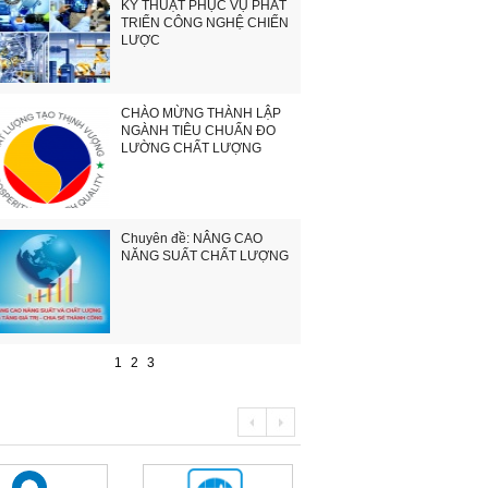
KỸ THUẬT PHỤC VỤ PHÁT
TRIỂN CÔNG NGHỆ CHIẾN
LƯỢC
CHÀO MỪNG THÀNH LẬP
NGÀNH TIÊU CHUẨN ĐO
LƯỜNG CHẤT LƯỢNG
Chuyên đề: NÂNG CAO
NĂNG SUẤT CHẤT LƯỢNG
1
2
3