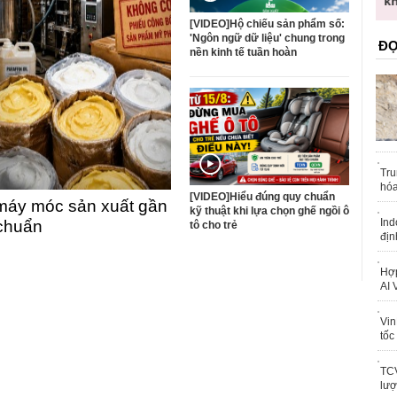
trái phép
khỏe
[VIDEO]Hộ chiếu sản phẩm số:
'Ngôn ngữ dữ liệu' chung trong
ĐỌ
nền kinh tế tuần hoàn
Tru
hóa
[VIDEO]Hiểu đúng quy chuẩn
máy móc sản xuất gần
kỹ thuật khi lựa chọn ghế ngồi ô
Ind
 chuẩn
tô cho trẻ
địn
Hợp
AI 
Vin
tốc
TCV
lượ