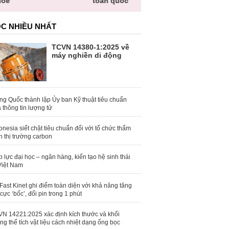
toàn quốc
C NHIỀU NHẤT
TCVN 14380-1:2025 về
máy nghiền di động
ng Quốc thành lập Ủy ban Kỹ thuật tiêu chuẩn
 thông tin lượng tử
onesia siết chặt tiêu chuẩn đối với tổ chức thẩm
h thị trường carbon
 lực đại học – ngân hàng, kiến tạo hệ sinh thái
Việt Nam
Fast Kinet ghi điểm toàn diện với khả năng tăng
 cực ‘bốc’, đổi pin trong 1 phút
N 14221:2025 xác định kích thước và khối
ng thể tích vật liệu cách nhiệt dạng ống bọc