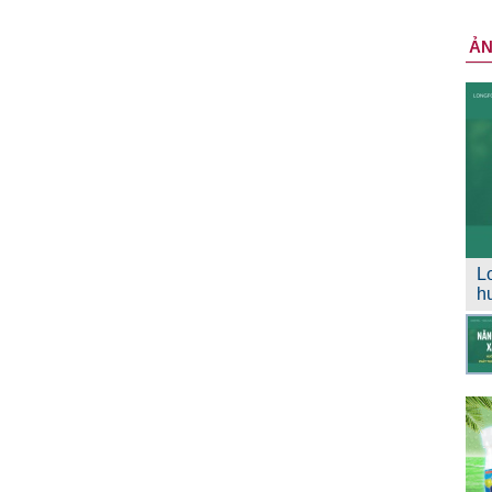
Ả
L
h