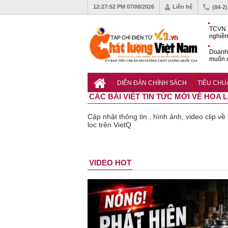
12:27:53 PM
07/08/2026
Liên hệ
(84-2
TCVN 
nghiền
Doanh
muốn m
Nam
Tiêu c
nghiệp
DIỄN ĐÀN CHÍNH SÁCH
TIÊU CH
CÁC BÀI VIẾT TIN TỨC MỚI VỀ HOA 
Cập nhật thông tin , hình ảnh, video clip v
loc trên VietQ
Bột rau
Cảnh báo
Thu hồi
Thu hồi
Người tiêu
VIDEO HOT
‘detox’ vi
39 lô thực
toàn quốc
Cao lỏng
dùng c
phạm về
phẩm bảo
sản phẩm
Cảm cúm
cảnh g
chất lượng,
vệ sức
tắm gội
Bảo
lựa ch
tiêu hủy
khỏe giả,
Oatrum và
Phương
thịt lợ
gần 76.000
kém chất
Tabame Pro
không đạt
tiêu c
hộp
lượng bị
không đạt
chất lượng
và an t
thu hồi
chất lượng