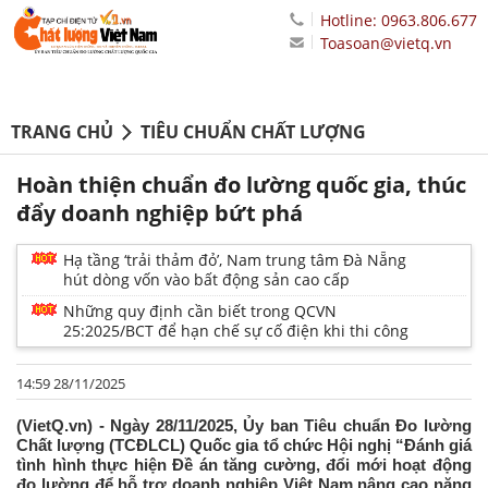
Hotline: 0963.806.677
Toasoan@vietq.vn
TRANG CHỦ
TIÊU CHUẨN CHẤT LƯỢNG
Hoàn thiện chuẩn đo lường quốc gia, thúc
đẩy doanh nghiệp bứt phá
Hạ tầng ‘trải thảm đỏ’, Nam trung tâm Đà Nẵng
hút dòng vốn vào bất động sản cao cấp
Những quy định cần biết trong QCVN
25:2025/BCT để hạn chế sự cố điện khi thi công
14:59 28/11/2025
(VietQ.vn) - Ngày 28/11/2025, Ủy ban Tiêu chuẩn Đo lường
Chất lượng (TCĐLCL) Quốc gia tổ chức Hội nghị “Đánh giá
tình hình thực hiện Đề án tăng cường, đổi mới hoạt động
đo lường để hỗ trợ doanh nghiệp Việt Nam nâng cao năng