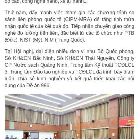
độ cao, công nghệ nano, xe tự hành...
Thứ năm, đẩy mạnh việc tham gia các chương trình so
sánh liên phòng quốc tế (CIPM-MRA) để tăng tính thừa
nhận quốc tế của kết quả đo. Tiếp nhận chuyển giao công
nghệ đo lường tiên tiến, đặc biệt từ các tổ chức như PTB
(Đức), NIST (Mỹ), NIM (Trung Quốc).
Tại Hội nghị, đại diện nhiều đơn vị như Bộ Quốc phòng,
Sở KH&CN Bắc Ninh, Sở KH&CN Thái Nguyên, Công ty
CP Nước sạch Quảng Ninh, Trung tâm Kỹ thuật TCĐLCL
3, Trung tâm Đào tạo nghiệp vụ TCĐLCL đã trình bày tham
luận, chia sẻ kinh nghiệm và kết quả triển khai các nội
dung của Đề án 996.