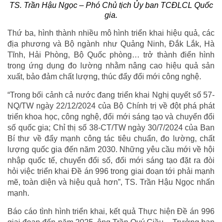
TS. Trần Hậu Ngọc – Phó Chủ tịch Ủy ban TCĐLCL Quốc
gia.
Thứ ba, hình thành nhiều mô hình triển khai hiệu quả, các
địa phương và Bộ ngành như Quảng Ninh, Đắk Lắk, Hà
Tĩnh, Hải Phòng, Bộ Quốc phòng… trở thành điển hình
trong ứng dụng đo lường nhằm nâng cao hiệu quả sản
xuất, bảo đảm chất lượng, thúc đẩy đổi mới công nghệ.
“Trong bối cảnh cả nước đang triển khai Nghị quyết số 57-
NQ/TW ngày 22/12/2024 của Bộ Chính trị về đột phá phát
triển khoa học, công nghệ, đổi mới sáng tạo và chuyển đổi
số quốc gia; Chỉ thị số 38-CT/TW ngày 30/7/2024 của Ban
Bí thư về đẩy mạnh công tác tiêu chuẩn, đo lường, chất
lượng quốc gia đến năm 2030. Những yêu cầu mới về hội
nhập quốc tế, chuyển đổi số, đổi mới sáng tạo đặt ra đòi
hỏi việc triển khai Đề án 996 trong giai đoạn tới phải mạnh
mẽ, toàn diện và hiệu quả hơn”, TS. Trần Hậu Ngọc nhấn
mạnh.
Báo cáo tình hình triển khai, kết quả Thực hiện Đề án 996