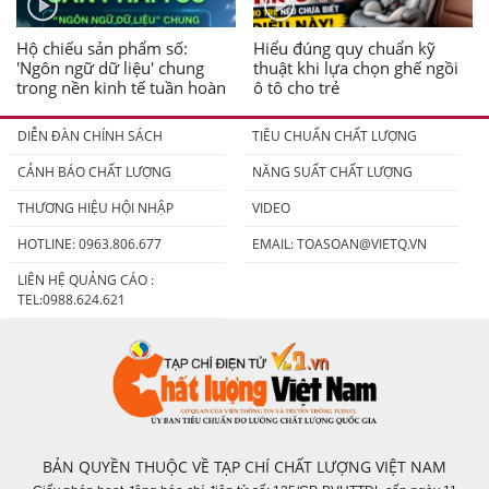
Hộ chiếu sản phẩm số:
Hiểu đúng quy chuẩn kỹ
'Ngôn ngữ dữ liệu' chung
thuật khi lựa chọn ghế ngồi
trong nền kinh tế tuần hoàn
ô tô cho trẻ
DIỄN ĐÀN CHÍNH SÁCH
TIÊU CHUẨN CHẤT LƯỢNG
CẢNH BÁO CHẤT LƯỢNG
NĂNG SUẤT CHẤT LƯỢNG
THƯƠNG HIỆU HỘI NHẬP
VIDEO
HOTLINE: 0963.806.677
EMAIL:
TOASOAN@VIETQ.VN
LIÊN HỆ QUẢNG CÁO :
TEL:0988.624.621
BẢN QUYỀN THUỘC VỀ TẠP CHÍ CHẤT LƯỢNG VIỆT NAM