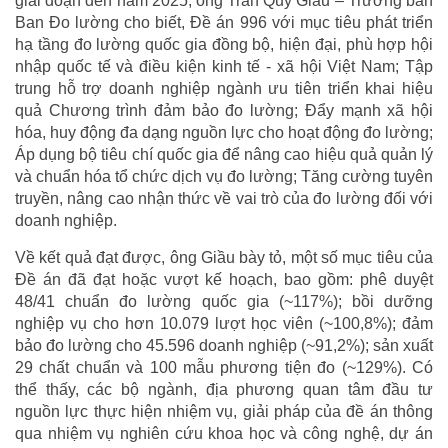
giai đoạn đến năm 2025, ông Trần Quý Giầu – Trưởng ban
Ban Đo lường cho biết, Đề án 996 với mục tiêu phát triển
hạ tầng đo lường quốc gia đồng bộ, hiện đại, phù hợp hội
nhập quốc tế và điều kiện kinh tế - xã hội Việt Nam; Tập
trung hỗ trợ doanh nghiệp ngành ưu tiên triển khai hiệu
quả Chương trình đảm bảo đo lường; Đẩy mạnh xã hội
hóa, huy động đa dạng nguồn lực cho hoạt động đo lường;
Áp dụng bộ tiêu chí quốc gia để nâng cao hiệu quả quản lý
và chuẩn hóa tổ chức dịch vụ đo lường; Tăng cường tuyên
truyền, nâng cao nhận thức về vai trò của đo lường đối với
doanh nghiệp.
Về kết quả đạt được, ông Giầu bày tỏ, một số mục tiêu của
Đề án đã đạt hoặc vượt kế hoạch, bao gồm: phê duyệt
48/41 chuẩn đo lường quốc gia (~117%); bồi dưỡng
nghiệp vụ cho hơn 10.079 lượt học viên (~100,8%); đảm
bảo đo lường cho 45.596 doanh nghiệp (~91,2%); sản xuất
29 chất chuẩn và 100 mẫu phương tiện đo (~129%). Có
thể thấy, các bộ ngành, địa phương quan tâm đầu tư
nguồn lực thực hiện nhiệm vụ, giải pháp của đề án thông
qua nhiệm vụ nghiên cứu khoa học và công nghệ, dự án