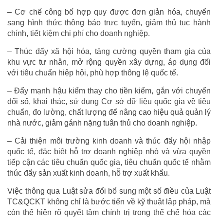
– Cơ chế công bố hợp quy được đơn giản hóa, chuyển
sang hình thức thông báo trực tuyến, giảm thủ tục hành
chính, tiết kiệm chi phí cho doanh nghiệp.
– Thúc đẩy xã hội hóa, tăng cường quyền tham gia của
khu vực tư nhân, mở rộng quyền xây dựng, áp dụng đối
với tiêu chuẩn hiệp hội, phù hợp thông lệ quốc tế.
– Đẩy mạnh hậu kiểm thay cho tiền kiểm, gắn với chuyển
đổi số, khai thác, sử dụng Cơ sở dữ liệu quốc gia về tiêu
chuẩn, đo lường, chất lượng để nâng cao hiệu quả quản lý
nhà nước, giảm gánh nặng tuân thủ cho doanh nghiệp.
– Cải thiện môi trường kinh doanh và thúc đẩy hội nhập
quốc tế, đặc biệt hỗ trợ doanh nghiệp nhỏ và vừa quyền
tiếp cận các tiêu chuẩn quốc gia, tiêu chuẩn quốc tế nhằm
thúc đẩy sản xuất kinh doanh, hỗ trợ xuất khẩu.
Việc thông qua Luật sửa đổi bổ sung một số điều của Luật
TC&QCKT không chỉ là bước tiến về kỹ thuật lập pháp, mà
còn thể hiện rõ quyết tâm chính trị trong thể chế hóa các