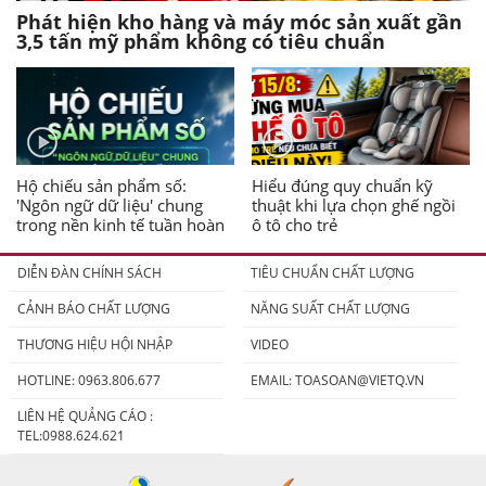
Phát hiện kho hàng và máy móc sản xuất gần
3,5 tấn mỹ phẩm không có tiêu chuẩn
Hộ chiếu sản phẩm số:
Hiểu đúng quy chuẩn kỹ
'Ngôn ngữ dữ liệu' chung
thuật khi lựa chọn ghế ngồi
trong nền kinh tế tuần hoàn
ô tô cho trẻ
DIỄN ĐÀN CHÍNH SÁCH
TIÊU CHUẨN CHẤT LƯỢNG
CẢNH BÁO CHẤT LƯỢNG
NĂNG SUẤT CHẤT LƯỢNG
THƯƠNG HIỆU HỘI NHẬP
VIDEO
HOTLINE: 0963.806.677
EMAIL:
TOASOAN@VIETQ.VN
LIÊN HỆ QUẢNG CÁO :
TEL:0988.624.621