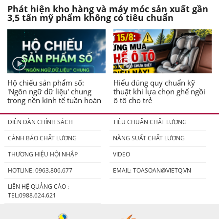
Phát hiện kho hàng và máy móc sản xuất gần
3,5 tấn mỹ phẩm không có tiêu chuẩn
Hộ chiếu sản phẩm số:
Hiểu đúng quy chuẩn kỹ
'Ngôn ngữ dữ liệu' chung
thuật khi lựa chọn ghế ngồi
trong nền kinh tế tuần hoàn
ô tô cho trẻ
DIỄN ĐÀN CHÍNH SÁCH
TIÊU CHUẨN CHẤT LƯỢNG
CẢNH BÁO CHẤT LƯỢNG
NĂNG SUẤT CHẤT LƯỢNG
THƯƠNG HIỆU HỘI NHẬP
VIDEO
HOTLINE: 0963.806.677
EMAIL:
TOASOAN@VIETQ.VN
LIÊN HỆ QUẢNG CÁO :
TEL:0988.624.621