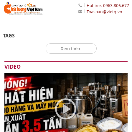
Hotline: 0963.806.677
Toasoan@vietq.vn
TAGS
Xem thêm
VIDEO