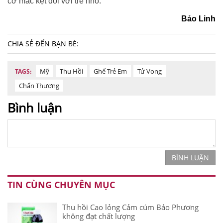
cơ mắc kẹt đối với trẻ nhỏ.
Bảo Linh
CHIA SẺ ĐẾN BẠN BÈ:
Mỹ
Thu Hồi
Ghế Trẻ Em
Tử Vong
TAGS:
Chấn Thương
Bình luận
BÌNH LUẬN
TIN CÙNG CHUYÊN MỤC
Thu hồi Cao lỏng Cảm cúm Bảo Phương
không đạt chất lượng