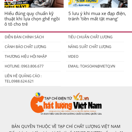
Hiểu đúng quy chuẩn kỹ
5 lưu ý khi mua xe đạp điện,
thuật khi lựa chọn ghế ngồi
tránh 'tiền mất tật mang'
ô tô cho trẻ
DIỄN ĐÀN CHÍNH SÁCH
TIÊU CHUẨN CHẤT LƯỢNG
CẢNH BÁO CHẤT LƯỢNG
NĂNG SUẤT CHẤT LƯỢNG
THƯƠNG HIỆU HỘI NHẬP
VIDEO
HOTLINE: 0963.806.677
EMAIL:
TOASOAN@VIETQ.VN
LIÊN HỆ QUẢNG CÁO :
TEL:0988.624.621
BẢN QUYỀN THUỘC VỀ TẠP CHÍ CHẤT LƯỢNG VIỆT NAM