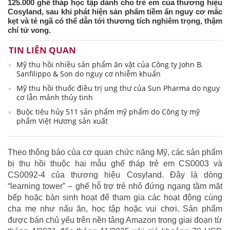
125.000 ghế tháp học tập dành cho trẻ em của thương hiệu
Cosyland, sau khi phát hiện sản phẩm tiềm ẩn nguy cơ mắc
kẹt và té ngã có thể dẫn tới thương tích nghiêm trọng, thậm
chí tử vong.
TIN LIÊN QUAN
Mỹ thu hồi nhiều sản phẩm ăn vặt của Công ty John B.
Sanfilippo & Son do nguy cơ nhiễm khuẩn
Mỹ thu hồi thuốc điều trị ung thư của Sun Pharma do nguy
cơ lẫn mảnh thủy tinh
Buộc tiêu hủy 511 sản phẩm mỹ phẩm do Công ty mỹ
phẩm Việt Hương sản xuất
Theo thông báo của cơ quan chức năng Mỹ, các sản phẩm
bị thu hồi thuộc hai mẫu ghế tháp trẻ em CS0003 và
CS0092-4 của thương hiệu Cosyland. Đây là dòng
“learning tower” – ghế hỗ trợ trẻ nhỏ đứng ngang tầm mặt
bếp hoặc bàn sinh hoạt để tham gia các hoạt động cùng
cha mẹ như nấu ăn, học tập hoặc vui chơi. Sản phẩm
được bán chủ yếu trên nền tảng Amazon trong giai đoạn từ