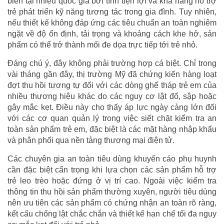
biến tại nhiều quốc gia bởi tính tiện lợi và khả năng hỗ trợ
trẻ phát triển kỹ năng tương tác trong gia đình. Tuy nhiên,
nếu thiết kế không đáp ứng các tiêu chuẩn an toàn nghiêm
ngặt về độ ổn định, tải trọng và khoảng cách khe hở, sản
phẩm có thể trở thành mối đe dọa trực tiếp tới trẻ nhỏ.
Đáng chú ý, đây không phải trường hợp cá biệt. Chỉ trong
vài tháng gần đây, thị trường Mỹ đã chứng kiến hàng loạt
đợt thu hồi tương tự đối với các dòng ghế tháp trẻ em của
nhiều thương hiệu khác do các nguy cơ lật đổ, sập hoặc
gây mắc kẹt. Điều này cho thấy áp lực ngày càng lớn đối
với các cơ quan quản lý trong việc siết chặt kiểm tra an
toàn sản phẩm trẻ em, đặc biệt là các mặt hàng nhập khẩu
và phân phối qua nền tảng thương mại điện tử.
Các chuyên gia an toàn tiêu dùng khuyến cáo phụ huynh
cần đặc biệt cẩn trọng khi lựa chọn các sản phẩm hỗ trợ
trẻ leo trèo hoặc đứng ở vị trí cao. Ngoài việc kiểm tra
thông tin thu hồi sản phẩm thường xuyên, người tiêu dùng
nên ưu tiên các sản phẩm có chứng nhận an toàn rõ ràng,
kết cấu chống lật chắc chắn và thiết kế hạn chế tối đa nguy