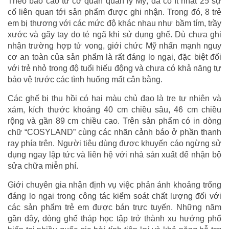
Theo báo cáo từ cơ quan quản lý Mỹ, đã có ít nhất 25 sự
cố liên quan tới sản phẩm được ghi nhận. Trong đó, 8 trẻ
em bị thương với các mức độ khác nhau như bầm tím, trầy
xước và gãy tay do té ngã khi sử dụng ghế. Dù chưa ghi
nhận trường hợp tử vong, giới chức Mỹ nhấn mạnh nguy
cơ an toàn của sản phẩm là rất đáng lo ngại, đặc biệt đối
với trẻ nhỏ trong độ tuổi hiếu động và chưa có khả năng tự
bảo vệ trước các tình huống mất cân bằng.
Các ghế bị thu hồi có hai màu chủ đạo là tre tự nhiên và
xám, kích thước khoảng 40 cm chiều sâu, 46 cm chiều
rộng và gần 89 cm chiều cao. Trên sản phẩm có in dòng
chữ “COSYLAND” cùng các nhãn cảnh báo ở phần thanh
ray phía trên. Người tiêu dùng được khuyến cáo ngừng sử
dụng ngay lập tức và liên hệ với nhà sản xuất để nhận bộ
sửa chữa miễn phí.
Giới chuyên gia nhận định vụ việc phản ánh khoảng trống
đáng lo ngại trong công tác kiểm soát chất lượng đối với
các sản phẩm trẻ em được bán trực tuyến. Những năm
gần đây, dòng ghế tháp học tập trở thành xu hướng phổ