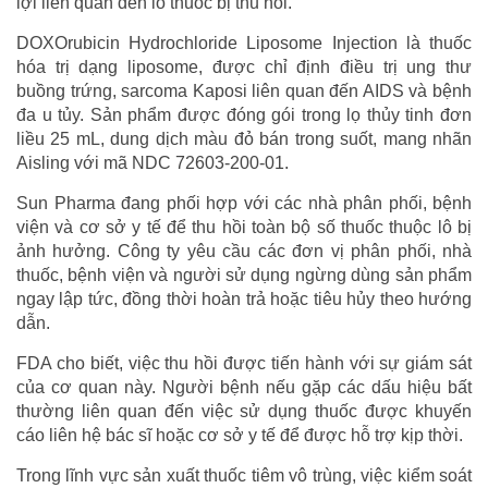
lợi liên quan đến lô thuốc bị thu hồi.
DOXOrubicin Hydrochloride Liposome Injection là thuốc
hóa trị dạng liposome, được chỉ định điều trị ung thư
buồng trứng, sarcoma Kaposi liên quan đến AIDS và bệnh
đa u tủy. Sản phẩm được đóng gói trong lọ thủy tinh đơn
liều 25 mL, dung dịch màu đỏ bán trong suốt, mang nhãn
Aisling với mã NDC 72603-200-01.
Sun Pharma đang phối hợp với các nhà phân phối, bệnh
viện và cơ sở y tế để thu hồi toàn bộ số thuốc thuộc lô bị
ảnh hưởng. Công ty yêu cầu các đơn vị phân phối, nhà
thuốc, bệnh viện và người sử dụng ngừng dùng sản phẩm
ngay lập tức, đồng thời hoàn trả hoặc tiêu hủy theo hướng
dẫn.
FDA cho biết, việc thu hồi được tiến hành với sự giám sát
của cơ quan này. Người bệnh nếu gặp các dấu hiệu bất
thường liên quan đến việc sử dụng thuốc được khuyến
cáo liên hệ bác sĩ hoặc cơ sở y tế để được hỗ trợ kịp thời.
Trong lĩnh vực sản xuất thuốc tiêm vô trùng, việc kiểm soát