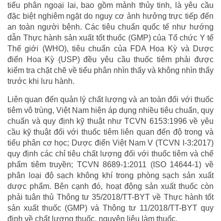
tiểu phân ngoại lai, bao gồm mảnh thủy tinh, là yêu cầu
đặc biệt nghiêm ngặt do nguy cơ ảnh hưởng trực tiếp đến
an toàn người bệnh. Các tiêu chuẩn quốc tế như hướng
dẫn Thực hành sản xuất tốt thuốc (GMP) của Tổ chức Y tế
Thế giới (WHO), tiêu chuẩn của FDA Hoa Kỳ và Dược
điển Hoa Kỳ (USP) đều yêu cầu thuốc tiêm phải được
kiểm tra chặt chẽ về tiểu phân nhìn thấy và không nhìn thấy
trước khi lưu hành.
Liên quan đến quản lý chất lượng và an toàn đối với thuốc
tiêm vô trùng, Việt Nam hiện áp dụng nhiều tiêu chuẩn, quy
chuẩn và quy định kỹ thuật như TCVN 6153:1996 về yêu
cầu kỹ thuật đối với thuốc tiêm liên quan đến độ trong và
tiểu phân cơ học; Dược điển Việt Nam V (TCVN I-3:2017)
quy định các chỉ tiêu chất lượng đối với thuốc tiêm và chế
phẩm tiêm truyền; TCVN 8689-1:2011 (ISO 14644-1) về
phân loại độ sạch không khí trong phòng sạch sản xuất
dược phẩm. Bên cạnh đó, hoạt động sản xuất thuốc còn
phải tuân thủ Thông tư 35/2018/TT-BYT về Thực hành tốt
sản xuất thuốc (GMP) và Thông tư 11/2018/TT-BYT quy
định về chất lượng thuốc, nguyên liệu làm thuốc.