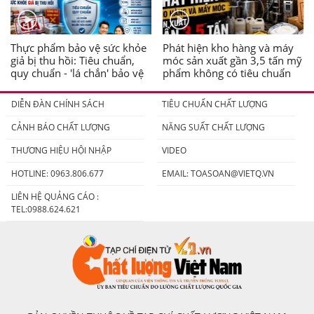
Thực phẩm bảo vệ sức khỏe
Phát hiện kho hàng và máy
giả bị thu hồi: Tiêu chuẩn,
móc sản xuất gần 3,5 tấn mỹ
quy chuẩn - 'lá chắn' bảo vệ
phẩm không có tiêu chuẩn
người tiêu dùng
DIỄN ĐÀN CHÍNH SÁCH
TIÊU CHUẨN CHẤT LƯỢNG
CẢNH BÁO CHẤT LƯỢNG
NĂNG SUẤT CHẤT LƯỢNG
THƯƠNG HIỆU HỘI NHẬP
VIDEO
HOTLINE: 0963.806.677
EMAIL:
TOASOAN@VIETQ.VN
LIÊN HỆ QUẢNG CÁO :
TEL:0988.624.621