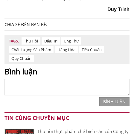
Duy Trinh
CHIA SẺ ĐẾN BẠN BÈ:
Thu Hồi
Điều Trị
Ung Thư
TAGS:
Chất Lượng Sản Phẩm
Hàng Hóa
Tiêu Chuẩn
Quy Chuẩn
Bình luận
BÌNH LUẬN
TIN CÙNG CHUYÊN MỤC
Thu hồi thực phẩm chế biến sẵn của Công ty