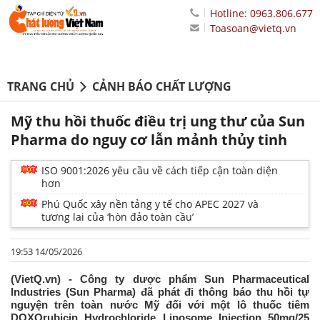
Hotline: 0963.806.677
Toasoan@vietq.vn
TRANG CHỦ
CẢNH BÁO CHẤT LƯỢNG
Mỹ thu hồi thuốc điều trị ung thư của Sun
Pharma do nguy cơ lẫn mảnh thủy tinh
ISO 9001:2026 yêu cầu về cách tiếp cận toàn diện
hơn
Phú Quốc xây nền tảng y tế cho APEC 2027 và
tương lai của ‘hòn đảo toàn cầu’
19:53 14/05/2026
(VietQ.vn) - Công ty dược phẩm Sun Pharmaceutical
Industries (Sun Pharma) đã phát đi thông báo thu hồi tự
nguyện trên toàn nước Mỹ đối với một lô thuốc tiêm
DOXOrubicin Hydrochloride Liposome Injection 50mg/25