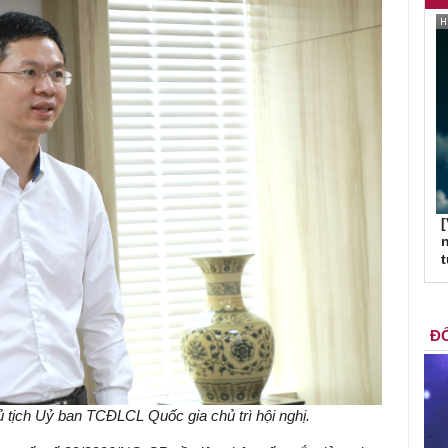
[
n
ĐỐ
tịch Uỷ ban TCĐLCL Quốc gia chủ trì hội nghị.