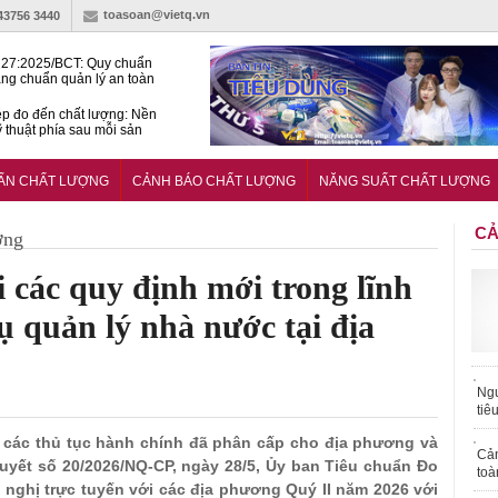
toasoan@vietq.vn
-43756 3440
27:2025/BCT: Quy chuẩn
ng chuẩn quản lý an toàn
rình thủy điện
p đo đến chất lượng: Nền
ỹ thuật phía sau mỗi sản
n cư Phước Thọ: Hạt nhân
 hoạch đô thị tri thức tại
UẨN CHẤT LƯỢNG
CẢNH BÁO CHẤT LƯỢNG
NĂNG SUẤT CHẤT LƯỢNG
Long
CẢ
ợng
 các quy định mới trong lĩnh
quản lý nhà nước tại địa
Ngư
tiê
 các thủ tục hành chính đã phân cấp cho địa phương và
Cả
quyết số 20/2026/NQ-CP, ngày 28/5, Ủy ban Tiêu chuẩn Đo
toà
 nghị trực tuyến với các địa phương Quý II năm 2026 với