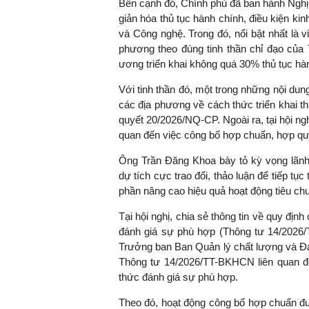
Bên cạnh đó, Chính phủ đã ban hành Nghị
giản hóa thủ tục hành chính, điều kiện k
và Công nghệ. Trong đó, nổi bật nhất là 
phương theo đúng tinh thần chỉ đạo của
TS. Nguyễn Đức Độ - Ph
ương triển khai không quá 30% thủ tục hà
Viện Kinh tế Tài chính
Với tinh thần đó, một trong những nội dun
các địa phương về cách thức triển khai th
"Có rất nhiều vi
quyết 20/2026/NQ-CP. Ngoài ra, tại hội ng
ngay từ bây giờ 
quan đến việc công bố hợp chuẩn, hợp qu
đang được tiến
đầu tư cho kho
Ông Trần Đăng Khoa bày tỏ kỳ vọng lãn
nghệ; ban hành
dự tích cực trao đổi, thảo luận để tiếp tụ
khuyến khích đổ
phần nâng cao hiệu quả hoạt động tiêu chu
khởi nghiệp..."
Tại hội nghị, chia sẻ thông tin về quy đ
đánh giá sự phù hợp (Thông tư 14/2026
Trưởng ban Ban Quản lý chất lượng và Đá
Thông tư 14/2026/TT-BKHCN liên quan 
thức đánh giá sự phù hợp.
Theo đó, hoạt động công bố hợp chuẩn đư