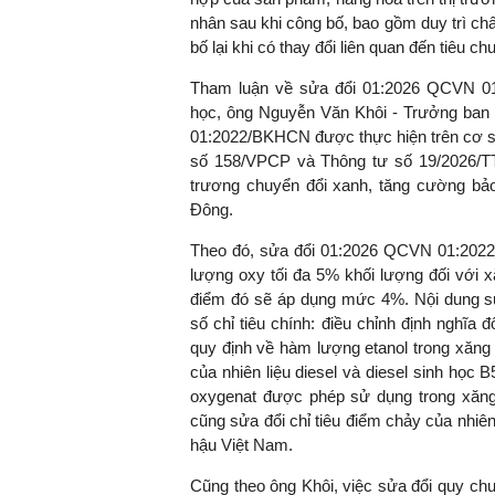
nhân sau khi công bố, bao gồm duy trì chấ
bố lại khi có thay đổi liên quan đến tiêu 
Tham luận về sửa đổi 01:2026 QCVN 01:
học, ông Nguyễn Văn Khôi - Trưởng ban
01:2022/BKHCN được thực hiện trên cơ sở
số 158/VPCP và Thông tư số 19/2026/
trương chuyển đổi xanh, tăng cường bảo
Đông.
Theo đó, sửa đổi 01:2026 QCVN 01:2022
lượng oxy tối đa 5% khối lượng đối với 
điểm đó sẽ áp dụng mức 4%. Nội dung 
số chỉ tiêu chính: điều chỉnh định nghĩa 
quy định về hàm lượng etanol trong xăng 
của nhiên liệu diesel và diesel sinh học 
oxygenat được phép sử dụng trong xăng
cũng sửa đổi chỉ tiêu điểm chảy của nhiên
hậu Việt Nam.
Cũng theo ông Khôi, việc sửa đổi quy chu