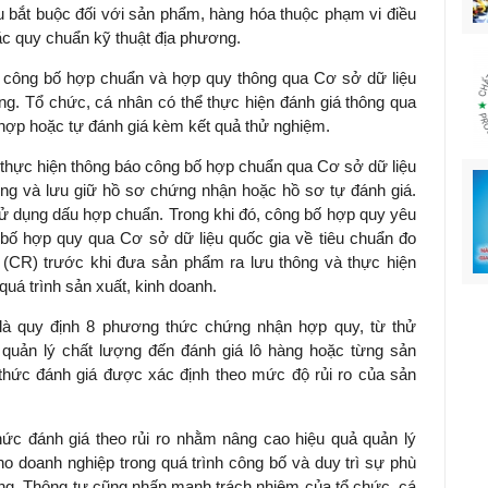
u bắt buộc đối với sản phẩm, hàng hóa thuộc phạm vi điều
ặc quy chuẩn kỹ thuật địa phương.
n công bố hợp chuẩn và hợp quy thông qua Cơ sở dữ liệu
ng. Tổ chức, cá nhân có thể thực hiện đánh giá thông qua
hợp hoặc tự đánh giá kèm kết quả thử nghiệm.
 thực hiện thông báo công bố hợp chuẩn qua Cơ sở dữ liệu
ợng và lưu giữ hồ sơ chứng nhận hoặc hồ sơ tự đánh giá.
ử dụng dấu hợp chuẩn. Trong khi đó, công bố hợp quy yêu
bố hợp quy qua Cơ sở dữ liệu quốc gia về tiêu chuẩn đo
(CR) trước khi đưa sản phẩm ra lưu thông và thực hiện
quá trình sản xuất, kinh doanh.
là quy định 8 phương thức chứng nhận hợp quy, từ thử
 quản lý chất lượng đến đánh giá lô hàng hoặc từng sản
hức đánh giá được xác định theo mức độ rủi ro của sản
c đánh giá theo rủi ro nhằm nâng cao hiệu quả quản lý
ho doanh nghiệp trong quá trình công bố và duy trì sự phù
ờng. Thông tư cũng nhấn mạnh trách nhiệm của tổ chức, cá