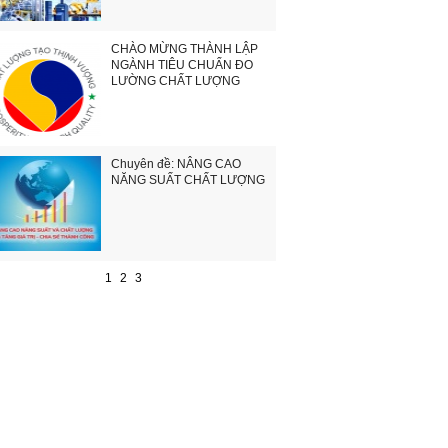
CHÀO MỪNG THÀNH LẬP
NGÀNH TIÊU CHUẨN ĐO
LƯỜNG CHẤT LƯỢNG
Chuyên đề: NÂNG CAO
NĂNG SUẤT CHẤT LƯỢNG
1
2
3