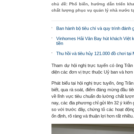
chủ đề: Phổ biến, hướng dẫn triển kha
chất lượng phục vụ quản lý nhà nước t
Ban hành bộ tiêu chí và quy trình đán
Vinhomes Hải Vân Bay hút khách Việt kiề
tiền
Thu hồi và tiêu hủy 121.000 đồ chơi tại
Tham dự hội nghị trực tuyến có ông Trầ
diện các đơn vị trực thuộc Uỷ ban và hơn
Phát biểu tại hội nghị trực tuyến, ông 
biết, qua rà soát, điểm đáng mừng đầu tiê
về lĩnh vực tiêu chuẩn đo lường chất lượn
nay, các địa phương chỉ gửi lên 32 ý kiế
so với trước đây, chứng tỏ các hoạt động
ổn định, rõ ràng và thuận lợi hơn rất nhiều.