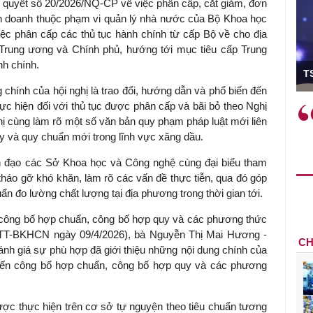
 quyết số 20/2026/NQ-CP về việc phân cấp, cắt giảm, đơn
inh doanh thuộc phạm vi quản lý nhà nước của Bộ Khoa học
việc phân cấp các thủ tục hành chính từ cấp Bộ về cho địa
 Trung ương và Chính phủ, hướng tới mục tiêu cấp Trung
ó Viện trưởng
nh chính.
T
g chính của hội nghị là trao đổi, hướng dẫn và phổ biến đến
ực hiện đối với thủ tục được phân cấp và bãi bỏ theo Nghị
ệc phải làm
Việc sử dụng hiệu quả chính
hị cùng làm rõ một số văn bản quy phạm pháp luật mới liên
và trên thực tế
sách tài khóa không chỉ mang ý
y và quy chuẩn mới trong lĩnh vực xăng dầu.
 hành như tăng
nghĩa hỗ trợ ngắn hạn mà còn
a học công
đóng vai trò tạo nền tảng cho
h đạo các Sở Khoa học và Công nghệ cùng đại biểu tham
 các cơ chế
tăng trưởng bền vững dài hạn.
c tháo gỡ khó khăn, làm rõ các vấn đề thực tiễn, qua đó góp
i mới sáng tạo,
ẩn đo lường chất lượng tại địa phương trong thời gian tới.
ịnh công bố hợp chuẩn, công bố hợp quy và các phương thức
/TT-BKHCN ngày 09/4/2026), bà Nguyễn Thị Mai Hương -
CH
nh giá sự phù hợp đã giới thiệu những nội dung chính của
đến công bố hợp chuẩn, công bố hợp quy và các phương
ợc thực hiện trên cơ sở tự nguyện theo tiêu chuẩn tương