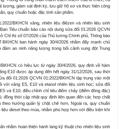
t lượng, giám sát định kỳ, lưu giữ hồ sơ và thực hiện công
chuẩn, quy chuẩn hoặc đặc tính sản phẩm.
2022/BKHCN xăng, nhiên liệu điêzen và nhiên liệu sinh
 Ban Tiêu chuẩn báo cáo nội dung sửa đổi 01:2026 QCVN
 Chỉ thị số 07/2026 của Thủ tướng Chính phủ, Thông báo
TT-BKHCN ban hành ngày 30/4/2026 nhằm đẩy mạnh chủ
 đảm an ninh năng lượng trong bối cảnh xung đột Trung
/BKHCN có hiệu lực từ ngày 30/4/2026, quy định về hàm
xăng E10 được áp dụng đến hết ngày 31/12/2026, sau thời
sửa đổi 01:2026 QCVN 01:2022/BKHCN tập trung vào một
đối với xăng E5, E10 và etanol nhiên liệu sinh học; sửa đổi
E5 và E10; điều chỉnh chỉ tiêu điểm chảy (điểm đông đặc)
B5; đồng thời cập nhật quy định liên quan đến các hợp chất
 theo hướng quản lý chặt chẽ hơn. Ngoài ra, quy chuẩn
 liệu diesel theo mùa, nhằm phù hợp hơn với điều kiện khí
ẩn nhằm hoàn thiện hành lang kỹ thuật cho nhiên liệu sinh