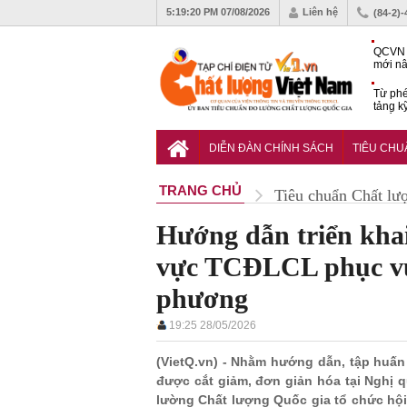
5:19:21 PM
07/08/2026
Liên hệ
(84-2)
QCVN 
mới nâ
công t
Từ phé
tảng k
phẩm
Khu dâ
của quy
DIỄN ĐÀN CHÍNH SÁCH
TIÊU CH
Vĩnh 
TRANG CHỦ
Tiêu chuẩn Chất lư
Hướng dẫn triển khai
vực TCĐLCL phục vụ 
phương
19:25 28/05/2026
(VietQ.vn) - Nhằm hướng dẫn, tập huấn
được cắt giảm, đơn giản hóa tại Nghị 
lường Chất lượng Quốc gia tổ chức hội