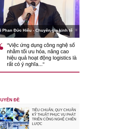
Ông Hoàng Quang Phòn
S Phan Đức Hiếu - Chuyên gia kinh tế
VCCI
"Việc ứng dụng công nghệ số
""Theo tôi, cần 
nhằm tối ưu hóa, nâng cao
gốc rễ về nhận
hiệu quả hoạt động logistics là
nghiệp cần coi
rất có ý nghĩa..."
động hài hoà là
triển..."
UYÊN ĐỀ
TIÊU CHUẨN, QUY CHUẨN
KỸ THUẬT PHỤC VỤ PHÁT
TRIỂN CÔNG NGHỆ CHIẾN
LƯỢC