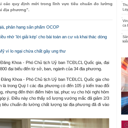
i các quy định mới trong lĩnh vực tiêu chuẩn đo lường
Thu
ại địa phương”.
Lay
Vin
ca 
h giá, phân hạng sản phẩm OCOP
u nhờ 'lời giải kép' cho bài toán an cư và khai thác dòng
Sản
kiể
 Mỹ vì lo ngại chứa chất gây ung thư
n Đăng Khoa - Phó Chủ tịch Uỷ ban TCĐLCL Quốc gia, đại
 800 đại biểu đến từ sở, ban, ngành của 34 địa phương.
Trần Đăng Khoa - Phó Chủ tịch Uỷ ban TCĐLCL Quốc gia cho
n là trong Quý I các địa phương có đến 105 ý kiến trao đổi
g, nhưng đến thời điểm hiện tại, phục vụ cho hội nghị hôm
n góp ý. Điều này cho thấy số lượng vướng mắc đã giảm 2/3
 tiêu chuẩn đo lường chất lượng tại địa phương đã đi vào