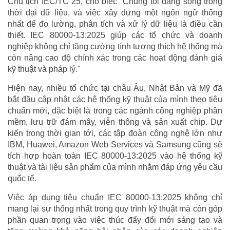
Chủ tịch IEC/TC 25, cho biết: "Chúng tôi đang sống trong
thời đại dữ liệu, và việc xây dựng một ngôn ngữ thống
nhất để đo lường, phân tích và xử lý dữ liệu là điều cần
thiết. IEC 80000-13:2025 giúp các tổ chức và doanh
nghiệp không chỉ tăng cường tính tương thích hệ thống mà
còn nâng cao độ chính xác trong các hoạt động đánh giá
kỹ thuật và pháp lý."
Hiện nay, nhiều tổ chức tại châu Âu, Nhật Bản và Mỹ đã
bắt đầu cập nhật các hệ thống kỹ thuật của mình theo tiêu
chuẩn mới, đặc biệt là trong các ngành công nghiệp phần
mềm, lưu trữ đám mây, viễn thông và sản xuất chip. Dự
kiến trong thời gian tới, các tập đoàn công nghệ lớn như
IBM, Huawei, Amazon Web Services và Samsung cũng sẽ
tích hợp hoàn toàn IEC 80000-13:2025 vào hệ thống kỹ
thuật và tài liệu sản phẩm của mình nhằm đáp ứng yêu cầu
quốc tế.
Việc áp dụng tiêu chuẩn IEC 80000-13:2025 không chỉ
mang lại sự thống nhất trong quy trình kỹ thuật mà còn góp
phần quan trọng vào việc thúc đẩy đổi mới sáng tạo và