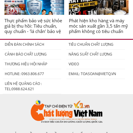
Thực phẩm bảo vệ sức khỏe
Phát hiện kho hàng và máy
giả bị thu hồi: Tiêu chuẩn,
móc sản xuất gần 3,5 tấn mỹ
quy chuẩn - 'lá chắn' bảo vệ
phẩm không có tiêu chuẩn
người tiêu dùng
DIỄN ĐÀN CHÍNH SÁCH
TIÊU CHUẨN CHẤT LƯỢNG
CẢNH BÁO CHẤT LƯỢNG
NĂNG SUẤT CHẤT LƯỢNG
THƯƠNG HIỆU HỘI NHẬP
VIDEO
HOTLINE: 0963.806.677
EMAIL:
TOASOAN@VIETQ.VN
LIÊN HỆ QUẢNG CÁO :
TEL:0988.624.621