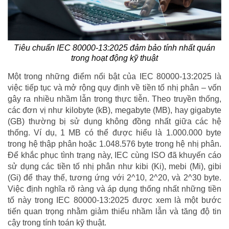
Tiêu chuẩn IEC 80000-13:2025 đảm bảo tính nhất quán
trong hoạt động kỹ thuật
Một trong những điểm nổi bật của IEC 80000-13:2025 là
việc tiếp tục và mở rộng quy định về tiền tố nhị phân – vốn
gây ra nhiều nhầm lẫn trong thực tiễn. Theo truyền thống,
các đơn vị như kilobyte (kB), megabyte (MB), hay gigabyte
(GB) thường bị sử dụng không đồng nhất giữa các hệ
thống. Ví dụ, 1 MB có thể được hiểu là 1.000.000 byte
trong hệ thập phân hoặc 1.048.576 byte trong hệ nhị phân.
Để khắc phục tình trạng này, IEC cùng ISO đã khuyến cáo
sử dụng các tiền tố nhị phân như kibi (Ki), mebi (Mi), gibi
(Gi) để thay thế, tương ứng với 2^10, 2^20, và 2^30 byte.
Việc định nghĩa rõ ràng và áp dụng thống nhất những tiền
tố này trong IEC 80000-13:2025 được xem là một bước
tiến quan trọng nhằm giảm thiểu nhầm lẫn và tăng độ tin
cậy trong tính toán kỹ thuật.