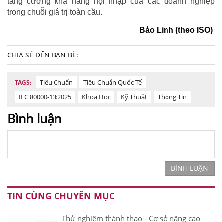
tăng cường khả năng hội nhập của các doanh nghiệp
trong chuỗi giá trị toàn cầu.
Bảo Linh (theo ISO)
CHIA SẺ ĐẾN BẠN BÈ:
Tiêu Chuẩn
Tiêu Chuẩn Quốc Tế
TAGS:
IEC 80000-13:2025
Khoa Học
Kỹ Thuật
Thông Tin
Bình luận
BÌNH LUẬN
TIN CÙNG CHUYÊN MỤC
Thử nghiệm thành thạo - Cơ sở nâng cao