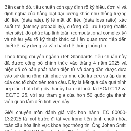
Bên cạnh đó, tiêu chuẩn còn quy định rõ ký hiệu, đơn vị và
định nghĩa của hàng loạt đại lượng khác như thông lượng
dữ liệu (data rate), tỷ lệ mất dữ liệu (data loss ratio), xác
suất trễ (latency probability), cường độ lưu lượng (traffic
intensity), độ phức tạp tính toán (computational complexity)
và nhiều yếu tố kỹ thuật khác có liên quan trực tiếp đến
thiết kế, xây dựng và vận hành hệ thống thông tin.
Theo trang chuyên ngành iTeh Standards, tiêu chuẩn này
đã được công bố chính thức vào tháng 4 năm 2025 và
hiện đã có bản phát hành điện tử và đang dần được đưa
vào sử dụng rộng rãi, phục vụ nhu cầu tra cứu và áp dụng
của các tổ chức trên toàn cầu. Đây là kết quả của quá trình
hợp tác chặt chẽ giữa hai ủy ban kỹ thuật là ISO/TC 12 và
IEC/TC 25, với sự tham gia của hơn 50 quốc gia thành
viên quan tâm đến lĩnh vực này.
Giới chuyên môn đánh giá việc ban hành IEC 80000-
13:2025 là một bước đi tất yếu trong tiến trình chuẩn hóa
toàn cầu hóa lĩnh vực khoa học thông tin. Ông Johan Smit,