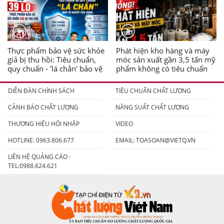
Thực phẩm bảo vệ sức khỏe
Phát hiện kho hàng và máy
giả bị thu hồi: Tiêu chuẩn,
móc sản xuất gần 3,5 tấn mỹ
quy chuẩn - 'lá chắn' bảo vệ
phẩm không có tiêu chuẩn
người tiêu dùng
DIỄN ĐÀN CHÍNH SÁCH
TIÊU CHUẨN CHẤT LƯỢNG
CẢNH BÁO CHẤT LƯỢNG
NĂNG SUẤT CHẤT LƯỢNG
THƯƠNG HIỆU HỘI NHẬP
VIDEO
HOTLINE: 0963.806.677
EMAIL:
TOASOAN@VIETQ.VN
LIÊN HỆ QUẢNG CÁO :
TEL:0988.624.621