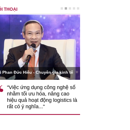
I THOẠI
Ông Hoàng Quang Phòn
S Phan Đức Hiếu - Chuyên gia kinh tế
VCCI
"Việc ứng dụng công nghệ số
""Theo tôi, cần 
nhằm tối ưu hóa, nâng cao
gốc rễ về nhận
hiệu quả hoạt động logistics là
nghiệp cần coi
rất có ý nghĩa..."
động hài hoà là
triển..."