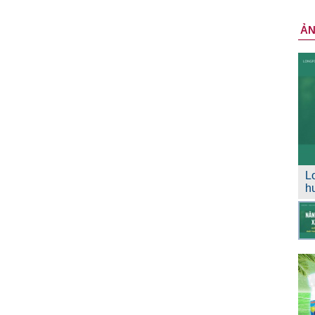
Ả
L
h