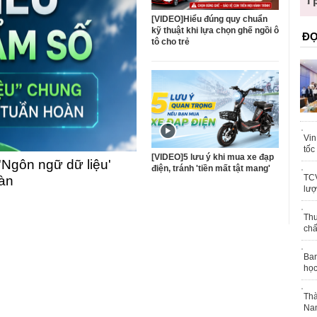
trái phép
khỏe
[VIDEO]Hiểu đúng quy chuẩn
kỹ thuật khi lựa chọn ghế ngồi ô
ĐỌ
tô cho trẻ
Vin
tốc
[VIDEO]5 lưu ý khi mua xe đạp
'Ngôn ngữ dữ liệu'
điện, tránh 'tiền mất tật mang'
TCV
oàn
lượ
Thu
chấ
Ban
học
Thà
Nam