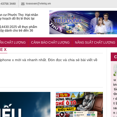
toasoan@vietq.vn
)-43756 3440
n cư Phước Thọ: Hạt nhân
 hoạch đô thị tri thức tại
Long
14430:2025 về thực phẩm
ộp dành cho trẻ đến 36
tuổi
huẩn mới đánh giá khả năng
nứt của hỗn hợp bê tông
UẨN CHẤT LƯỢNG
CẢNH BÁO CHẤT LƯỢNG
NĂNG SUẤT CHẤT LƯỢNG
NE X
C
ề iphone x mới và nhanh nhất. Đón đọc và chia sẻ bài viết về
Người tiêu
Cảnh báo
Thu hồi
Sản phẩm
Lạm dụng
dùng cần
sản phẩm
toàn quốc
kém chất
sữa tư
cảnh giác
nhập ngoại
và tiêu hủy
lượng đã
cho tr
lựa chọn
bị thu hồi
nước rửa
bỏ qua
nhỏ: 
thịt lợn đạt
do mất an
tay dạng
những
báo sa
tiêu chuẩn
toàn có thể
bọt Layer
bước kiểm
dẫn tớ
và an toàn
xuất hiện
Clean do
soát nào?
nhiều 
tại Việt Nam
sản xuất
lụy sứ