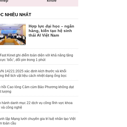
toàn quốc
C NHIỀU NHẤT
Hợp lực đại học – ngân
hàng, kiến tạo hệ sinh
thái AI Việt Nam
Fast Kinet ghi điểm toàn diện với khả năng tăng
 cực ‘bốc’, đổi pin trong 1 phút
N 14221:2025 xác định kích thước và khối
ng thể tích vật liệu cách nhiệt dạng ống bọc
 hồi Cao lỏng Cảm cúm Bảo Phương không đạt
t lượng
 hành danh mục 22 dịch vụ công lĩnh vực khoa
 và công nghệ
nh lập Mạng lưới chuyên gia trí tuệ nhân tạo Việt
 toàn cầu