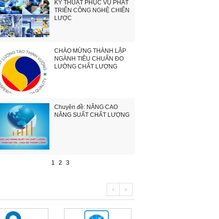
KỸ THUẬT PHỤC VỤ PHÁT
TRIỂN CÔNG NGHỆ CHIẾN
LƯỢC
CHÀO MỪNG THÀNH LẬP
NGÀNH TIÊU CHUẨN ĐO
LƯỜNG CHẤT LƯỢNG
Chuyên đề: NÂNG CAO
NĂNG SUẤT CHẤT LƯỢNG
1
2
3