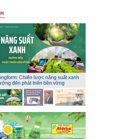
NH
ongform: Chiến lược năng suất xanh
ướng đến phát triển bền vững