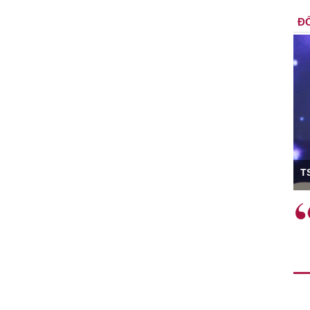
ĐỐ
ó Viện trưởng
T
ệc phải làm
Việc sử dụng hiệu quả chính
và trên thực tế
sách tài khóa không chỉ mang ý
 hành như tăng
nghĩa hỗ trợ ngắn hạn mà còn
a học công
đóng vai trò tạo nền tảng cho
 các cơ chế
tăng trưởng bền vững dài hạn.
i mới sáng tạo,