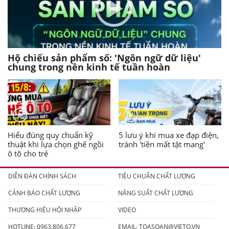
Hộ chiếu sản phẩm số: 'Ngôn ngữ dữ liệu'
chung trong nền kinh tế tuần hoàn
Hiểu đúng quy chuẩn kỹ
5 lưu ý khi mua xe đạp điện,
thuật khi lựa chọn ghế ngồi
tránh 'tiền mất tật mang'
ô tô cho trẻ
DIỄN ĐÀN CHÍNH SÁCH
TIÊU CHUẨN CHẤT LƯỢNG
CẢNH BÁO CHẤT LƯỢNG
NĂNG SUẤT CHẤT LƯỢNG
THƯƠNG HIỆU HỘI NHẬP
VIDEO
HOTLINE: 0963.806.677
EMAIL:
TOASOAN@VIETQ.VN