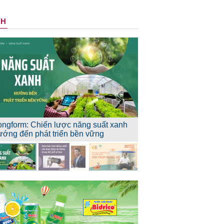
NH
ongform: Chiến lược năng suất xanh
ướng đến phát triển bền vững