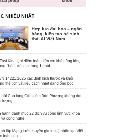
ái phép
khỏe
toàn quố
C NHIỀU NHẤT
Hợp lực đại học – ngân
hàng, kiến tạo hệ sinh
thái AI Việt Nam
Fast Kinet ghi điểm toàn diện với khả năng tăng
 cực ‘bốc’, đổi pin trong 1 phút
N 14221:2025 xác định kích thước và khối
ng thể tích vật liệu cách nhiệt dạng ống bọc
 hồi Cao lỏng Cảm cúm Bảo Phương không đạt
t lượng
 hành danh mục 22 dịch vụ công lĩnh vực khoa
 và công nghệ
nh lập Mạng lưới chuyên gia trí tuệ nhân tạo Việt
 toàn cầu