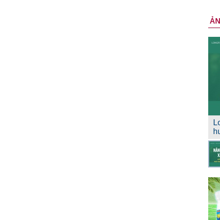
Ả
L
h