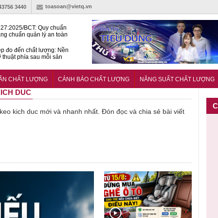
toasoan@vietq.vn
-43756 3440
27:2025/BCT: Quy chuẩn
ng chuẩn quản lý an toàn
rình thủy điện
p đo đến chất lượng: Nền
ỹ thuật phía sau mỗi sản
n cư Phước Thọ: Hạt nhân
 hoạch đô thị tri thức tại
UẨN CHẤT LƯỢNG
CẢNH BÁO CHẤT LƯỢNG
NĂNG SUẤT CHẤT LƯỢNG
Long
KICH DUC
C
ề keo kich duc mới và nhanh nhất. Đón đọc và chia sẻ bài viết
Thu hồi
Thu hồi
Người tiêu
Cảnh báo
Thu hồi
ực
toàn quốc
Cao lỏng
dùng cần
sản phẩm
t
ảo
sản phẩm
Cảm cúm
cảnh giác
nhập ngoại
và
tắm gội
Bảo
lựa chọn
bị thu hồi
n
,
Oatrum và
Phương
thịt lợn đạt
do mất an
t
t
Tabame Pro
không đạt
tiêu chuẩn
toàn có thể
b
ị
không đạt
chất lượng
và an toàn
xuất hiện
C
chất lượng
tại Việt Nam
s