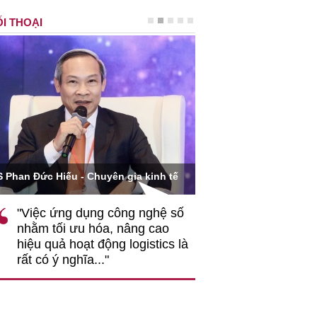
I THOẠI
Ông Hoàng Quang Phòn
S Phan Đức Hiếu - Chuyên gia kinh tế
VCCI
"Việc ứng dụng công nghệ số
""Theo tôi, cần 
nhằm tối ưu hóa, nâng cao
gốc rễ về nhận
hiệu quả hoạt động logistics là
nghiệp cần coi
rất có ý nghĩa..."
động hài hoà là
triển..."