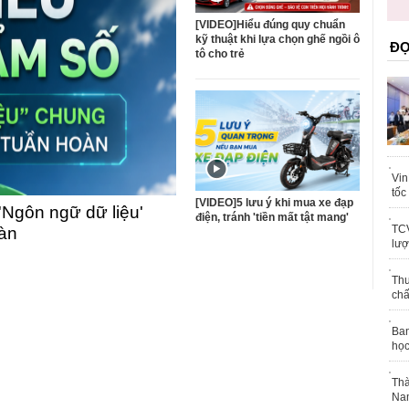
ốc
tr
[VIDEO]Hiểu đúng quy chuẩn
kỹ thuật khi lựa chọn ghế ngồi ô
ĐỌ
tô cho trẻ
Vin
tốc
[VIDEO]5 lưu ý khi mua xe đạp
'Ngôn ngữ dữ liệu'
điện, tránh 'tiền mất tật mang'
TCV
oàn
lượ
Thu
chấ
Ban
học
Thà
Nam