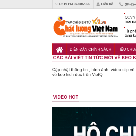
9:13:20 PM
07/08/2026
Liên hệ
(84-2)
QCVN 
mới nâ
công t
Từ phé
tảng k
phẩm
Khu dâ
của quy
DIỄN ĐÀN CHÍNH SÁCH
TIÊU CH
Vĩnh 
CÁC BÀI VIẾT TIN TỨC MỚI VỀ KEO 
Cập nhật thông tin , hình ảnh, video clip v
về keo kich duc trên VietQ
Bột rau
Cảnh báo
VIDEO HOT
‘detox’ vi
39 lô th
phạm về
phẩm b
chất lượng,
vệ sức
tiêu hủy
khỏe giả
gần 76.000
kém chấ
hộp
lượng b
thu hồi