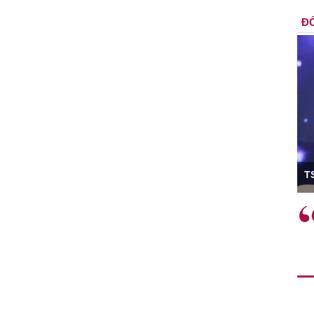
ĐỐ
ó Viện trưởng
T
ệc phải làm
Việc sử dụng hiệu quả chính
và trên thực tế
sách tài khóa không chỉ mang ý
 hành như tăng
nghĩa hỗ trợ ngắn hạn mà còn
a học công
đóng vai trò tạo nền tảng cho
 các cơ chế
tăng trưởng bền vững dài hạn.
i mới sáng tạo,