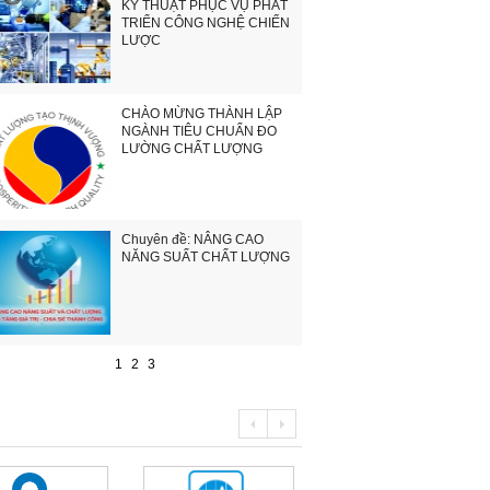
KỸ THUẬT PHỤC VỤ PHÁT
TRIỂN CÔNG NGHỆ CHIẾN
LƯỢC
CHÀO MỪNG THÀNH LẬP
NGÀNH TIÊU CHUẨN ĐO
LƯỜNG CHẤT LƯỢNG
Chuyên đề: NÂNG CAO
NĂNG SUẤT CHẤT LƯỢNG
1
2
3