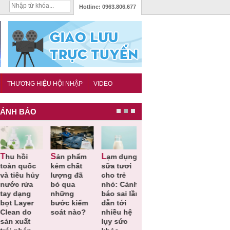
Hotline:
0963.806.677
THƯƠNG HIỆU HỘI NHẬP
VIDEO
ẢNH BÁO
Sản phẩm
Lạm dụng
Bột rau
Cảnh báo
oàn quốc
kém chất
sữa tươi
‘detox’ vi
39 lô thự
 tiêu hủy
lượng đã
cho trẻ
phạm về
phẩm bảo
ước rửa
bỏ qua
nhỏ: Cảnh
chất lượng,
vệ sức
ay dạng
những
báo sai lầm
tiêu hủy
khỏe giả,
ọt Layer
bước kiểm
dẫn tới
gần 76.000
kém chất
lean do
soát nào?
nhiều hệ
hộp
lượng bị
ản xuất
lụy sức
thu hồi