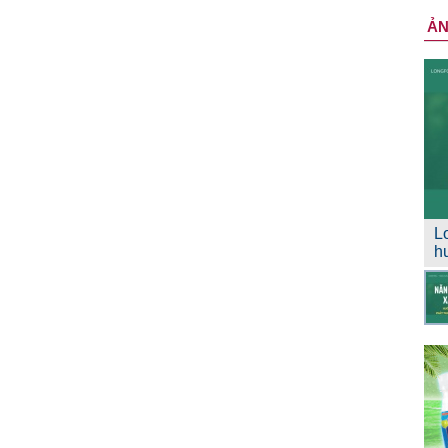
Ả
L
h