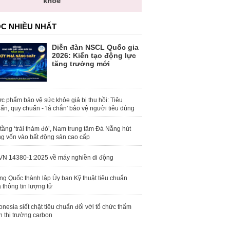
khỏe
C NHIỀU NHẤT
Diễn đàn NSCL Quốc gia
2026: Kiến tạo động lực
tăng trưởng mới
c phẩm bảo vệ sức khỏe giả bị thu hồi: Tiêu
ẩn, quy chuẩn - 'lá chắn' bảo vệ người tiêu dùng
tầng ‘trải thảm đỏ’, Nam trung tâm Đà Nẵng hút
g vốn vào bất động sản cao cấp
N 14380-1:2025 về máy nghiền di động
ng Quốc thành lập Ủy ban Kỹ thuật tiêu chuẩn
 thông tin lượng tử
onesia siết chặt tiêu chuẩn đối với tổ chức thẩm
h thị trường carbon