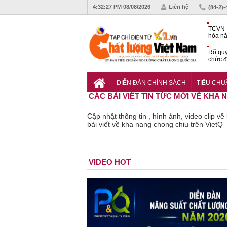
4:32:28 PM
08/08/2026
Liên hệ
(84-2)
TCVN 
hóa nă
nghiệm
Rõ quy
chức đ
Chiến 
Công c
DIỄN ĐÀN CHÍNH SÁCH
TIÊU CH
hạn ch
CÁC BÀI VIẾT TIN TỨC MỚI VỀ KHA
Cập nhật thông tin , hình ảnh, video clip 
bài viết về kha nang chong chiu trên VietQ
n phẩm
Lạm dụng
Bột rau
Những quy
Thu hồi đồ
VIDEO HOT
kém chất
sữa tươi
‘detox’ vi
định cần
ngủ trẻ
lượng đã
cho trẻ
phạm về
biết trong
Michley
bỏ qua
nhỏ: Cảnh
chất lượng,
QCVN
không đ
những
báo sai lầm
tiêu hủy
25:2025/BCT
ứng tiê
bước kiểm
dẫn tới
gần 76.000
để hạn chế
chuẩn a
soát nào?
nhiều hệ
hộp
sự cố điện
toàn
lụy sức
khi thi công