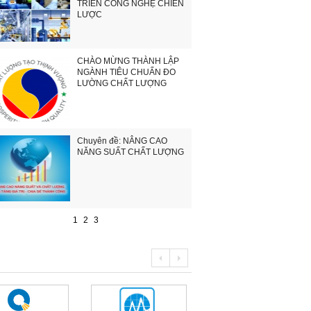
TRIỂN CÔNG NGHỆ CHIẾN
LƯỢC
CHÀO MỪNG THÀNH LẬP
NGÀNH TIÊU CHUẨN ĐO
LƯỜNG CHẤT LƯỢNG
Chuyên đề: NÂNG CAO
NĂNG SUẤT CHẤT LƯỢNG
1
2
3