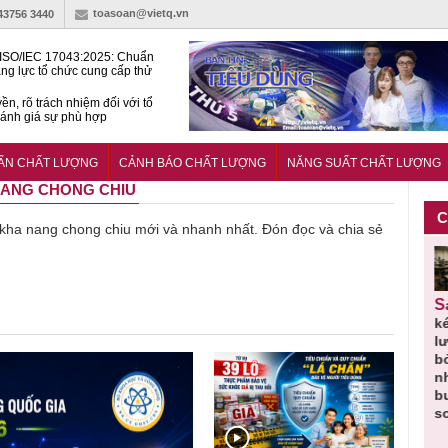
toasoan@vietq.vn
-43756 3440
ISO/IEC 17043:2025: Chuẩn
ng lực tổ chức cung cấp thử
 thành thạo
ền, rõ trách nhiệm đối với tổ
ánh giá sự phù hợp
lược tiêu chuẩn quốc gia:
ụ định hướng tổng thể, dài
UẨN CHẤT LƯỢNG
CẢNH BÁO CHẤT LƯỢNG
NĂNG SUẤT CHẤT LƯỢNG
o hoạt động tiêu chuẩn
 NANG CHONG CHIU
C
về kha nang chong chiu mới và nhanh nhất. Đón đọc và chia sẻ
Thu hồi
Người tiêu
Cảnh báo
Thu hồi
Sản phẩm
 em
Cao lỏng
dùng cần
sản phẩm
toàn quốc
k
 do
Cảm cúm
cảnh giác
nhập ngoại
và tiêu hủy
l
áp
Bảo
lựa chọn
bị thu hồi
nước rửa
b
u
Phương
thịt lợn đạt
do mất an
tay dạng
n
n
không đạt
tiêu chuẩn
toàn có thể
bọt Layer
b
chất lượng
và an toàn
xuất hiện
Clean do
s
tại Việt Nam
sản xuất