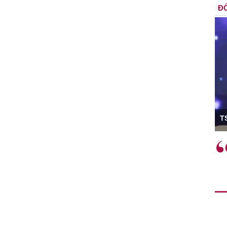
ĐỐ
ó Viện trưởng
T
ệc phải làm
Việc sử dụng hiệu quả chính
và trên thực tế
sách tài khóa không chỉ mang ý
 hành như tăng
nghĩa hỗ trợ ngắn hạn mà còn
a học công
đóng vai trò tạo nền tảng cho
 các cơ chế
tăng trưởng bền vững dài hạn.
i mới sáng tạo,