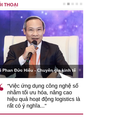
I THOẠI
Ông Hoàng Quang Phòn
S Phan Đức Hiếu - Chuyên gia kinh tế
VCCI
"Việc ứng dụng công nghệ số
""Theo tôi, cần 
nhằm tối ưu hóa, nâng cao
gốc rễ về nhận
hiệu quả hoạt động logistics là
nghiệp cần coi
rất có ý nghĩa..."
động hài hoà là
triển..."