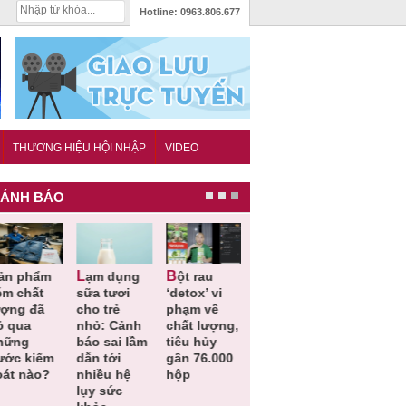
Hotline:
0963.806.677
THƯƠNG HIỆU HỘI NHẬP
VIDEO
ẢNH BÁO
Lạm dụng
Bột rau
Những quy
Thu hồi đồ
ém chất
sữa tươi
‘detox’ vi
định cần
ngủ trẻ e
ượng đã
cho trẻ
phạm về
biết trong
Michley d
ỏ qua
nhỏ: Cảnh
chất lượng,
QCVN
không đá
hững
báo sai lầm
tiêu hủy
25:2025/BCT
ứng tiêu
ước kiểm
dẫn tới
gần 76.000
để hạn chế
chuẩn an
oát nào?
nhiều hệ
hộp
sự cố điện
toàn
lụy sức
khi thi công