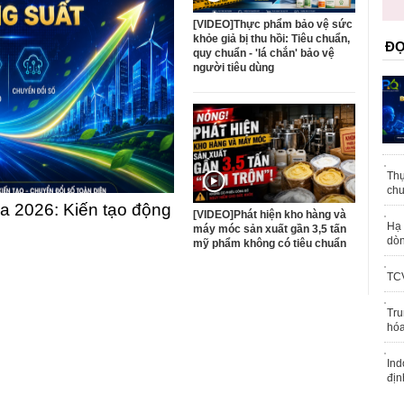
trái phép
[VIDEO]Thực phẩm bảo vệ sức
khỏe giả bị thu hồi: Tiêu chuẩn,
ĐỌ
quy chuẩn - 'lá chắn' bảo vệ
người tiêu dùng
Thự
chu
 2026: Kiến tạo động
[VIDEO]Phát hiện kho hàng và
Hạ 
máy móc sản xuất gần 3,5 tấn
dòn
mỹ phẩm không có tiêu chuẩn
TCV
Tru
hóa
Ind
địn