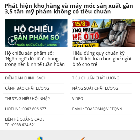
Phát hiện kho hàng và máy móc sản xuất gần
3,5 tấn mỹ phẩm không có tiêu chuẩn
Hộ chiếu sản phẩm số:
Hiểu đúng quy chuẩn kỹ
'Ngôn ngữ dữ liệu' chung
thuật khi lựa chọn ghế ngồi
trong nền kinh tế tuần hoàn
ô tô cho trẻ
DIỄN ĐÀN CHÍNH SÁCH
TIÊU CHUẨN CHẤT LƯỢNG
CẢNH BÁO CHẤT LƯỢNG
NĂNG SUẤT CHẤT LƯỢNG
THƯƠNG HIỆU HỘI NHẬP
VIDEO
HOTLINE: 0963.806.677
EMAIL:
TOASOAN@VIETQ.VN
LIÊN HỆ QUẢNG CÁO :
TEL:0988.624.621