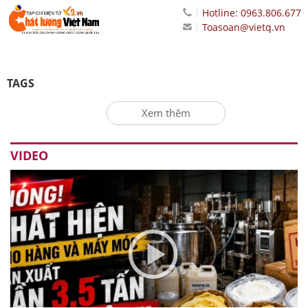
Hotline: 0963.806.677
Toasoan@vietq.vn
TAGS
Xem thêm
VIDEO