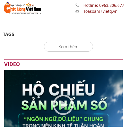
Hotline: 0963.806.677
Toasoan@vietq.vn
TAGS
Xem thêm
VIDEO