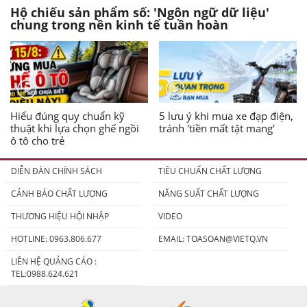
Hộ chiếu sản phẩm số: 'Ngôn ngữ dữ liệu'
chung trong nền kinh tế tuần hoàn
Hiểu đúng quy chuẩn kỹ
5 lưu ý khi mua xe đạp điện,
thuật khi lựa chọn ghế ngồi
tránh 'tiền mất tật mang'
ô tô cho trẻ
DIỄN ĐÀN CHÍNH SÁCH
TIÊU CHUẨN CHẤT LƯỢNG
CẢNH BÁO CHẤT LƯỢNG
NĂNG SUẤT CHẤT LƯỢNG
THƯƠNG HIỆU HỘI NHẬP
VIDEO
HOTLINE: 0963.806.677
EMAIL:
TOASOAN@VIETQ.VN
LIÊN HỆ QUẢNG CÁO :
TEL:0988.624.621