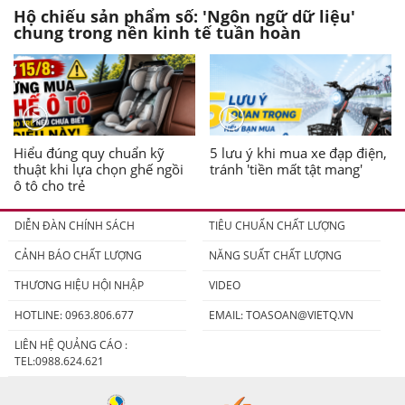
Hộ chiếu sản phẩm số: 'Ngôn ngữ dữ liệu'
chung trong nền kinh tế tuần hoàn
Hiểu đúng quy chuẩn kỹ
5 lưu ý khi mua xe đạp điện,
thuật khi lựa chọn ghế ngồi
tránh 'tiền mất tật mang'
ô tô cho trẻ
DIỄN ĐÀN CHÍNH SÁCH
TIÊU CHUẨN CHẤT LƯỢNG
CẢNH BÁO CHẤT LƯỢNG
NĂNG SUẤT CHẤT LƯỢNG
THƯƠNG HIỆU HỘI NHẬP
VIDEO
HOTLINE: 0963.806.677
EMAIL:
TOASOAN@VIETQ.VN
LIÊN HỆ QUẢNG CÁO :
TEL:0988.624.621