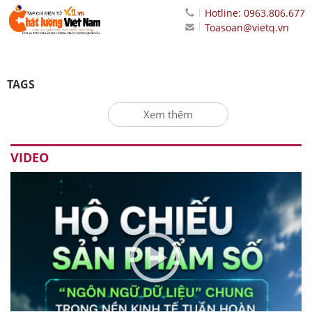
Hotline: 0963.806.677
Toasoan@vietq.vn
TAGS
Xem thêm
VIDEO