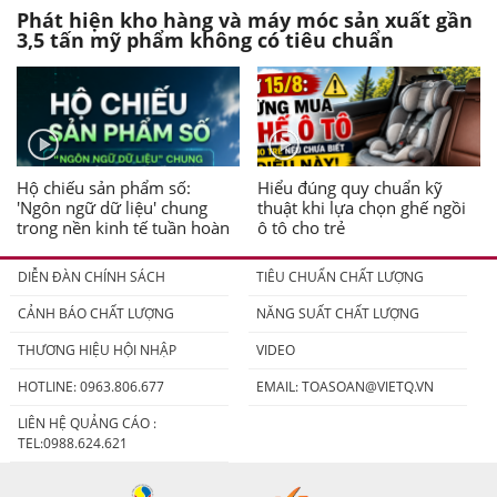
Phát hiện kho hàng và máy móc sản xuất gần
3,5 tấn mỹ phẩm không có tiêu chuẩn
Hộ chiếu sản phẩm số:
Hiểu đúng quy chuẩn kỹ
'Ngôn ngữ dữ liệu' chung
thuật khi lựa chọn ghế ngồi
trong nền kinh tế tuần hoàn
ô tô cho trẻ
DIỄN ĐÀN CHÍNH SÁCH
TIÊU CHUẨN CHẤT LƯỢNG
CẢNH BÁO CHẤT LƯỢNG
NĂNG SUẤT CHẤT LƯỢNG
THƯƠNG HIỆU HỘI NHẬP
VIDEO
HOTLINE: 0963.806.677
EMAIL:
TOASOAN@VIETQ.VN
LIÊN HỆ QUẢNG CÁO :
TEL:0988.624.621