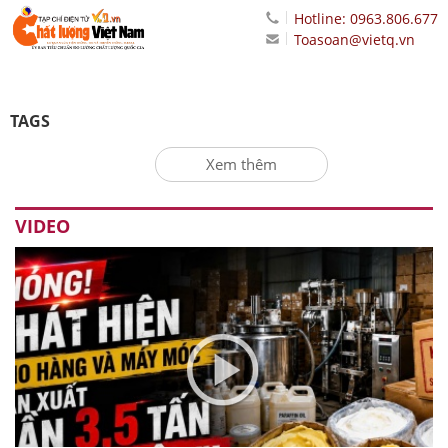
Hotline: 0963.806.677
Toasoan@vietq.vn
TAGS
Xem thêm
VIDEO